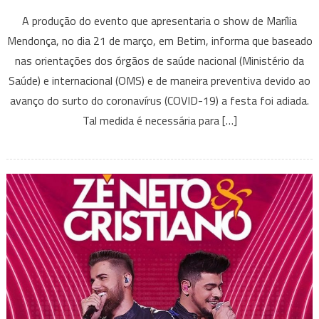
Comunicad
A produção do evento que apresentaria o show de Marília
Urgente:
Mendonça, no dia 21 de março, em Betim, informa que baseado
Show
nas orientações dos órgãos de saúde nacional (Ministério da
Marília
Mendonça
Saúde) e internacional (OMS) e de maneira preventiva devido ao
em
avanço do surto do coronavírus (COVID-19) a festa foi adiada.
Betim
Tal medida é necessária para […]