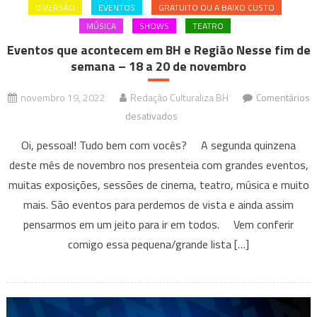
DIVERSÃO
EVENTOS
GRATUITO OU A BAIXO CUSTO
MÚSICA
SHOWS
TEATRO
Eventos que acontecem em BH e Região Nesse fim de
semana – 18 a 20 de novembro
novembro 19, 2022
Redação Culturaliza BH
Comentários
em
desativados
Eventos
Oi, pessoal! Tudo bem com vocês? A segunda quinzena
que
deste mês de novembro nos presenteia com grandes eventos,
acontecem
muitas exposições, sessões de cinema, teatro, música e muito
em
mais. São eventos para perdemos de vista e ainda assim
BH
e
pensarmos em um jeito para ir em todos. Vem conferir
Região
comigo essa pequena/grande lista […]
Nesse
fim
de
semana