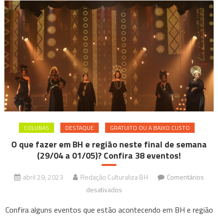
COLUNAS
DESTAQUE
GRATUITO OU A BAIXO CUSTO
O que fazer em BH e região neste final de semana
(29/04 a 01/05)? Confira 38 eventos!
abril 29, 2023
Redação Culturaliza BH
Comentários
em
desativados
O
Confira alguns eventos que estão acontecendo em BH e região
que