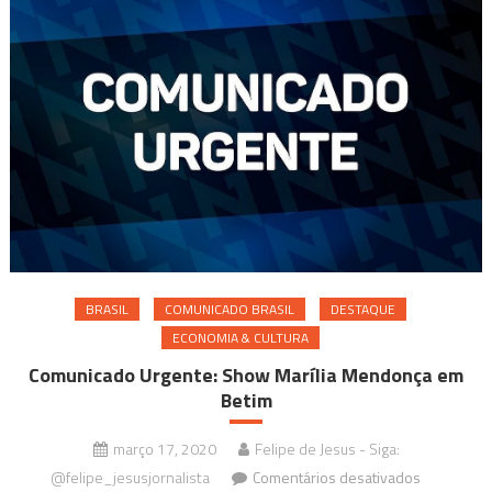
–
18
a
20
de
novembro
BRASIL
COMUNICADO BRASIL
DESTAQUE
ECONOMIA & CULTURA
Comunicado Urgente: Show Marília Mendonça em
Betim
março 17, 2020
Felipe de Jesus - Siga:
em
@felipe_jesusjornalista
Comentários desativados