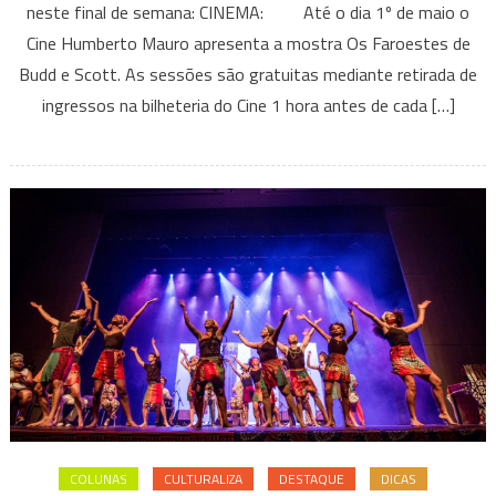
neste final de semana: CINEMA: Até o dia 1º de maio o
fazer
Cine Humberto Mauro apresenta a mostra Os Faroestes de
em
Budd e Scott. As sessões são gratuitas mediante retirada de
BH
e
ingressos na bilheteria do Cine 1 hora antes de cada […]
região
neste
final
de
semana
(29/04
a
01/05)?
Confira
38
eventos!
COLUNAS
CULTURALIZA
DESTAQUE
DICAS