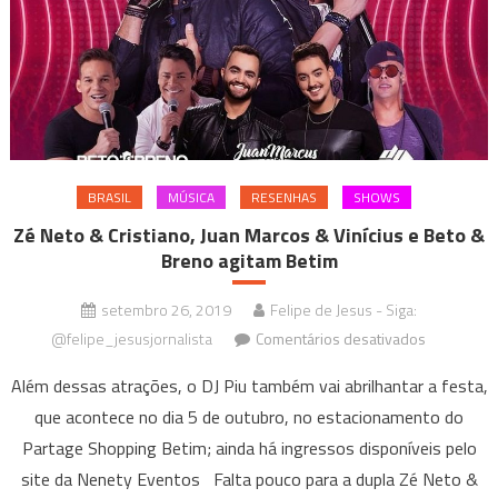
BRASIL
MÚSICA
RESENHAS
SHOWS
Zé Neto & Cristiano, Juan Marcos & Vinícius e Beto &
Breno agitam Betim
setembro 26, 2019
Felipe de Jesus - Siga:
em
@felipe_jesusjornalista
Comentários desativados
Zé
Além dessas atrações, o DJ Piu também vai abrilhantar a festa,
Neto
que acontece no dia 5 de outubro, no estacionamento do
&
Partage Shopping Betim; ainda há ingressos disponíveis pelo
Cristiano,
Juan
site da Nenety Eventos Falta pouco para a dupla Zé Neto &