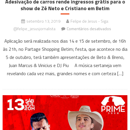
Adesivação de carros rende ingressos grátis para o
show de Zé Neto e Cristiano em Betim
setembro 13, 2019
Felipe de Jesus - Siga:
em
@felipe_jesusjornalista
Comentários desativados
Adesivaçã
Aplicação será realizada nos dias 14 e 15 de setembro, de 16h
de
às 21h, no Partage Shopping Betim; festa, que acontece no dia
carros
5 de outubro, terá também apresentações de Beto & Breno,
rende
ingressos
Juan Marcus & Vinicius e DJ Piu A música sertaneja vem
grátis
revelando cada vez mais, grandes nomes e com certeza […]
para
o
show
de
Zé
Neto
e
Cristiano