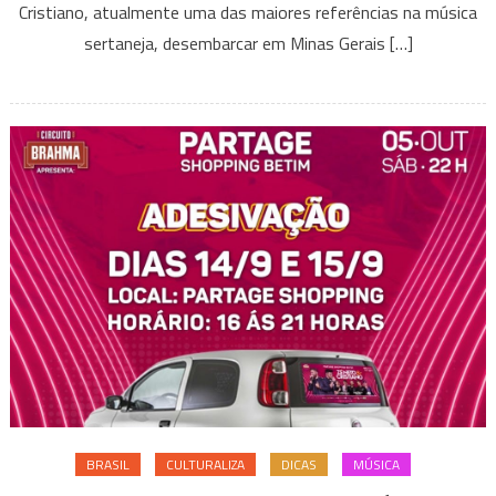
Marcos
Cristiano, atualmente uma das maiores referências na música
&
sertaneja, desembarcar em Minas Gerais […]
Vinícius
e
Beto
&
Breno
agitam
Betim
BRASIL
CULTURALIZA
DICAS
MÚSICA