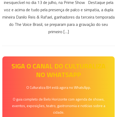
inesquecível no dia 13 de julho, na Prime Show Destaque pela
&
voz e acima de tudo pela presença de palco e simpatia, a dupla
Rafael
gravam
mineira Danilo Reis & Rafael, ganhadores da terceira temporada
o
do The Voice Brasil, se preparam para a gravação do seu
primeiro
primeiro […]
DVD
da
carreira
em
Betim
SIGA O CANAL DO CULTURALIZA
NO WHATSAPP
O Culturaliza BH está agora no WhatsApp.
O guia completo de Belo Horizonte com agenda de shows,
eventos, exposições, teatro, gastronomia e notícias sobre a
cidade.