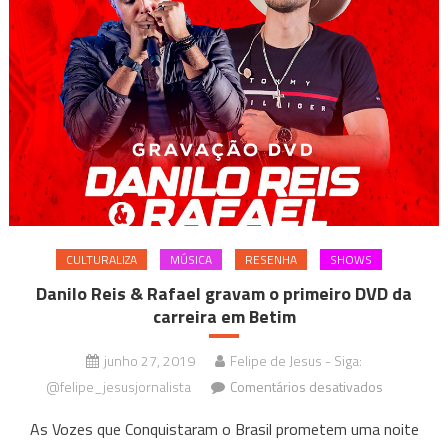
em
Betim
CULTURALIZA
MÚSICA
RESENHA
SHOWS
Danilo Reis & Rafael gravam o primeiro DVD da
carreira em Betim
junho 27, 2019
Felipe de Jesus - Siga:
em
@felipe_jesusjornalista
Comentários desativados
Danilo
As Vozes que Conquistaram o Brasil prometem uma noite
Reis