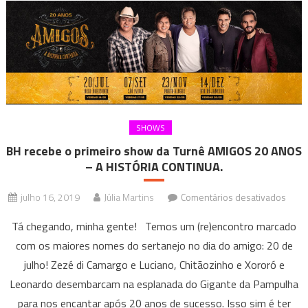
SHOWS
BH recebe o primeiro show da Turnê AMIGOS 20 ANOS
– A HISTÓRIA CONTINUA.
em
julho 16, 2019
Júlia Martins
Comentários desativados
BH
Tá chegando, minha gente! Temos um (re)encontro marcado
rece
com os maiores nomes do sertanejo no dia do amigo: 20 de
o
julho! Zezé di Camargo e Luciano, Chitãozinho e Xororó e
prime
sho
Leonardo desembarcam na esplanada do Gigante da Pampulha
da
para nos encantar após 20 anos de sucesso. Isso sim é ter