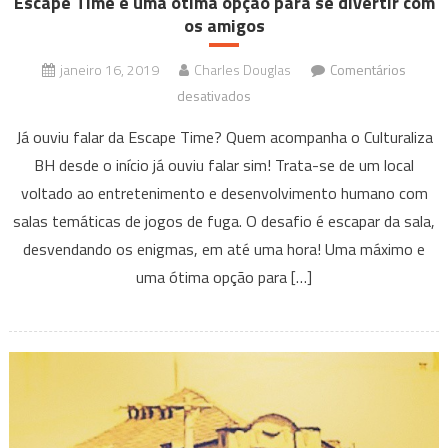
Escape Time é uma ótima opção para se divertir com
os amigos
janeiro 16, 2019
Charles Douglas
Comentários
em
desativados
Escape
Já ouviu falar da Escape Time? Quem acompanha o Culturaliza
Time
BH desde o início já ouviu falar sim! Trata-se de um local
é
voltado ao entretenimento e desenvolvimento humano com
uma
salas temáticas de jogos de fuga. O desafio é escapar da sala,
ótima
opção
desvendando os enigmas, em até uma hora! Uma máximo e
para
uma ótima opção para […]
se
divertir
com
os
amigos