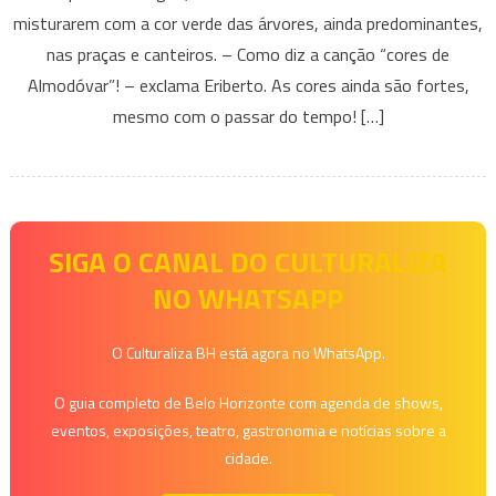
misturarem com a cor verde das árvores, ainda predominantes,
nas praças e canteiros. – Como diz a canção “cores de
Almodóvar”! – exclama Eriberto. As cores ainda são fortes,
mesmo com o passar do tempo! […]
SIGA O CANAL DO CULTURALIZA
NO WHATSAPP
O Culturaliza BH está agora no WhatsApp.
O guia completo de Belo Horizonte com agenda de shows,
eventos, exposições, teatro, gastronomia e notícias sobre a
cidade.