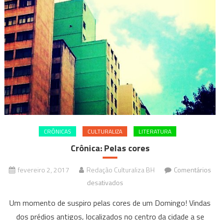
CRÔNICAS
CULTURALIZA
LITERATURA
Crônica: Pelas cores
fevereiro 2, 2017
Redação Culturaliza BH
Comentários
em
desativados
Crônica:
Um momento de suspiro pelas cores de um Domingo! Vindas
Pelas
dos prédios antigos, localizados no centro da cidade a se
cores