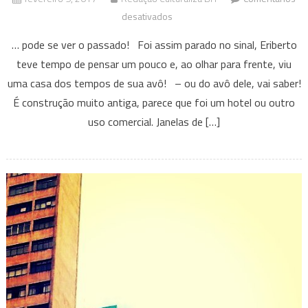
em
desativados
Crônica:
… pode se ver o passado! Foi assim parado no sinal, Eriberto
Quando
teve tempo de pensar um pouco e, ao olhar para frente, viu
o
uma casa dos tempos de sua avô! – ou do avô dele, vai saber!
sinal
É construção muito antiga, parece que foi um hotel ou outro
está
vermelho…
uso comercial. Janelas de […]