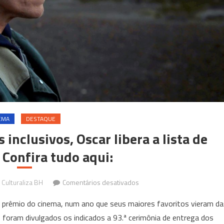
EMA
DESTAQUE
nclusivos, Oscar libera a lista de
 Confira tudo aqui:
em
Culturaliza BH
Comentários desativados
Em
r prêmio do cinema, num ano que seus maiores favoritos vieram da
um
oram divulgados os indicados a 93.ª cerimônia de entrega dos
dos