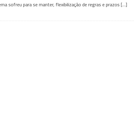
 sofreu para se manter, flexibilização de regras e prazos […]
seus
anos
mais
inclusivos,
Oscar
libera
a
lista
de
indicados!
Confira
tudo
aqui: