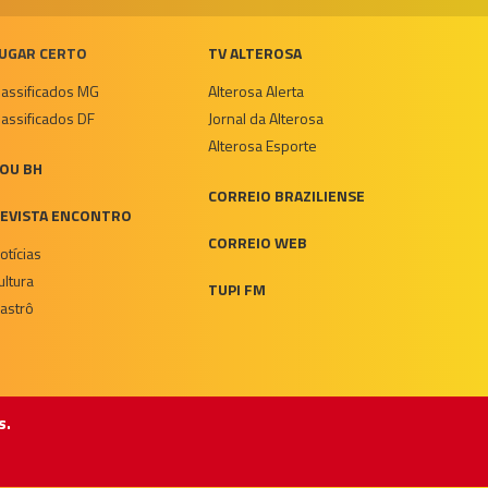
UGAR CERTO
TV ALTEROSA
lassificados MG
Alterosa Alerta
lassificados DF
Jornal da Alterosa
Alterosa Esporte
OU BH
CORREIO BRAZILIENSE
EVISTA ENCONTRO
CORREIO WEB
otícias
ultura
TUPI FM
astrô
s.