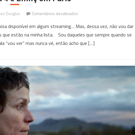
em
les Douglas
Comentários desativados
Tá
oisa disponível em algum streaming… Mas, dessa vez, não vou dar
na
mes que estão na minha lista. Sou daqueles que sempre quando se
Lista:
la “vou ver” mas nunca vê, então acho que […]
Euphoria,
Perdidos
no
Espaço,
Eternos,
Hotel
Transilvânia
4
e
Emily
em
Paris