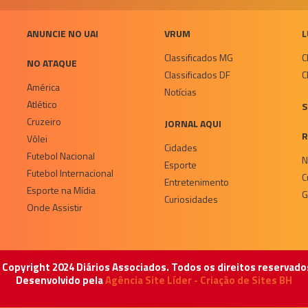
ANUNCIE NO UAI
VRUM
L
Classificados MG
C
NO ATAQUE
Classificados DF
C
América
Notícias
Atlético
S
Cruzeiro
JORNAL AQUI
R
Vôlei
Cidades
Futebol Nacional
N
Esporte
Futebol Internacional
C
Entretenimento
Esporte na Mídia
G
Curiosidades
Onde Assistir
 Copyright 2024 Diários Associados. Todos os direitos reservado
Desenvolvido pela
Agência Site Líder - Criação de Sites BH