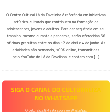
em
Centro
O Centro Cultural Lá da Favelinha é referência em iniciativas
Cultural
artístico-culturais que contribuem na formação de
Lá
adolescentes, jovens e adultos. Para dar sequência em seu
da
trabalho, mesmo durante a pandemia, serão oferecidas 56
Favelinha
oferece
oficinas gratuitas entre os dias 12 de abril e 4 de junho. As
mais
atividades são semanais, 100% online, transmitidas
de
pelo YouTube do Lá da Favelinha, e contam com […]
50
oficinas
gratuitas
e
online
SIGA O CANAL DO CULTURALIZA
NO WHATSAPP
O Culturaliza BH está agora no WhatsApp.