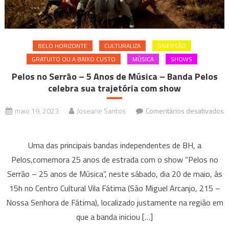
BELO HORIZONTE
CULTURALIZA
DIVERSÃO
GRATUITO OU A BAIXO CUSTO
MÚSICA
SHOWS
Pelos no Serrão – 5 Anos de Música – Banda Pelos
celebra sua trajetória com show
maio 19, 2023
Joseane Santos
Comentários desativados
em
Pelos
Uma das principais bandas independentes de BH, a
no
Pelos,comemora 25 anos de estrada com o show “Pelos no
Serrão
Serrão – 25 anos de Música”, neste sábado, dia 20 de maio, às
–
15h no Centro Cultural Vila Fátima (São Miguel Arcanjo, 215 –
5
Anos
Nossa Senhora de Fátima), localizado justamente na região em
de
que a banda iniciou […]
Música