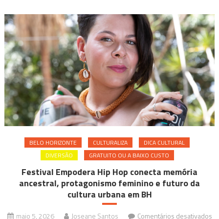
BELO HORIZONTE
CULTURALIZA
DICA CULTURAL
DIVERSÃO
GRATUITO OU A BAIXO CUSTO
Festival Empodera Hip Hop conecta memória
ancestral, protagonismo feminino e futuro da
cultura urbana em BH
maio 5, 2026
Joseane Santos
Comentários desativados