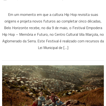
em
Festival
Em um momento em que a cultura Hip Hop revisita suas
Empodera
origens e projeta novos futuros ao completar cinco décadas,
Hip
Belo Horizonte recebe, no dia 9 de maio, o Festival Empodera
Hop
Hip Hop – Memória e Futuro, no Centro Cultural Vila Marçola, no
conecta
memória
Aglomerado da Serra. Este Festival é realizado com recursos da
ancestral,
Lei Municipal de […]
protagonismo
feminino
e
futuro
da
cultura
urbana
em
BH