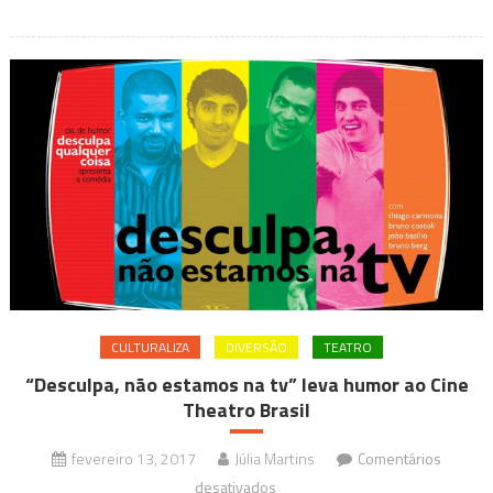
arrancando
risadas
em
BH
CULTURALIZA
DIVERSÃO
TEATRO
“Desculpa, não estamos na tv” leva humor ao Cine
Theatro Brasil
fevereiro 13, 2017
Júlia Martins
Comentários
em
desativados