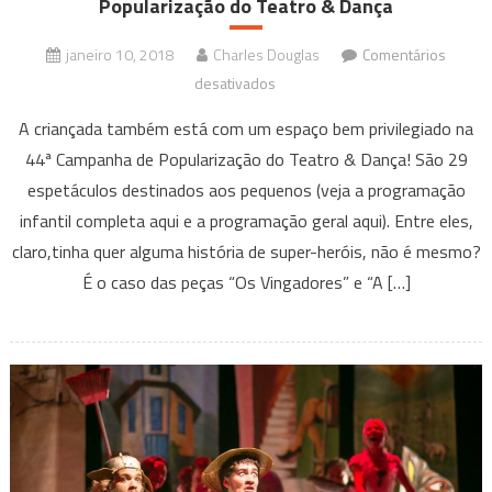
Popularização do Teatro & Dança
janeiro 10, 2018
Charles Douglas
Comentários
em
desativados
Peças
A criançada também está com um espaço bem privilegiado na
com
44ª Campanha de Popularização do Teatro & Dança! São 29
histórias
espetáculos destinados aos pequenos (veja a programação
de
infantil completa aqui e a programação geral aqui). Entre eles,
Super-
Heróis
claro,tinha quer alguma história de super-heróis, não é mesmo?
são
É o caso das peças “Os Vingadores” e “A […]
uma
das
opções
para
a
criançada,
na