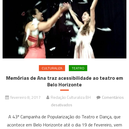
mate
CULTURALIZA
TEATRO
Memórias de Ana traz acessibilidade ao teatro em
Belo Horizonte
fevereiro 8, 2017
Redação Culturaliza BH
Comentários
em
desativados
Memórias
A 43ª Campanha de Popularização do Teatro e Dança, que
de
acontece em Belo Horizonte até o dia 19 de fevereiro, vem
Ana