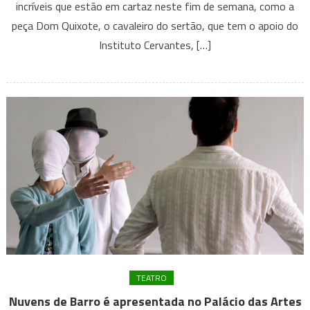
incríveis que estão em cartaz neste fim de semana, como a
do
Sertão
peça Dom Quixote, o cavaleiro do sertão, que tem o apoio do
em
Instituto Cervantes, […]
Belo
Horizonte
TEATRO
Nuvens de Barro é apresentada no Palácio das Artes