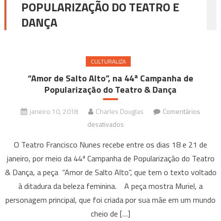
POPULARIZAÇÃO DO TEATRO E
DANÇA
CULTURALIZA
“Amor de Salto Alto”, na 44ª Campanha de
Popularização do Teatro & Dança
janeiro 10, 2018
Charles Douglas
Comentários
em
desativados
“Amor
O Teatro Francisco Nunes recebe entre os dias 18 e 21 de
de
janeiro, por meio da 44ª Campanha de Popularização do Teatro
Salto
& Dança, a peça “Amor de Salto Alto”, que tem o texto voltado
Alto”,
à ditadura da beleza feminina. A peça mostra Muriel, a
na
44ª
personagem principal, que foi criada por sua mãe em um mundo
Campanha
cheio de […]