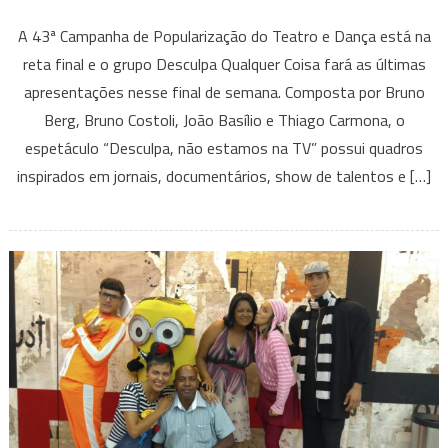
“Desculpa,
A 43ª Campanha de Popularização do Teatro e Dança está na
não
reta final e o grupo Desculpa Qualquer Coisa fará as últimas
estamos
apresentações nesse final de semana. Composta por Bruno
na
Berg, Bruno Costoli, João Basílio e Thiago Carmona, o
tv”
leva
espetáculo “Desculpa, não estamos na TV” possui quadros
humor
inspirados em jornais, documentários, show de talentos e […]
ao
Cine
Theatro
Brasil