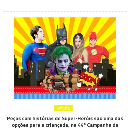
de
Popularização
do
Teatro
&
Dança
INFANTIL
Peças com histórias de Super-Heróis são uma das
opções para a criançada, na 44ª Campanha de