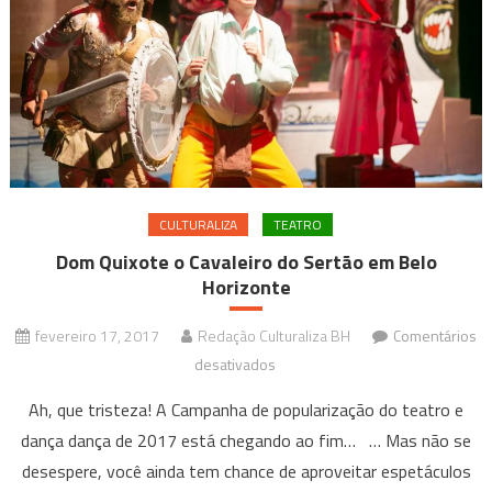
44ª
Campanha
de
Popularização
do
Teatro
&
Dança
CULTURALIZA
TEATRO
Dom Quixote o Cavaleiro do Sertão em Belo
Horizonte
fevereiro 17, 2017
Redação Culturaliza BH
Comentários
em
desativados
Dom
Ah, que tristeza! A Campanha de popularização do teatro e
Quixote
dança dança de 2017 está chegando ao fim… … Mas não se
o
desespere, você ainda tem chance de aproveitar espetáculos
Cavaleiro