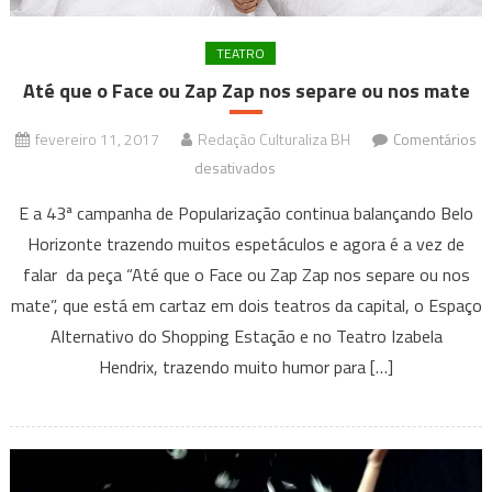
TEATRO
Até que o Face ou Zap Zap nos separe ou nos mate
fevereiro 11, 2017
Redação Culturaliza BH
Comentários
em
desativados
Até
E a 43ª campanha de Popularização continua balançando Belo
que
Horizonte trazendo muitos espetáculos e agora é a vez de
o
falar da peça “Até que o Face ou Zap Zap nos separe ou nos
Face
mate”, que está em cartaz em dois teatros da capital, o Espaço
ou
Zap
Alternativo do Shopping Estação e no Teatro Izabela
Zap
Hendrix, trazendo muito humor para […]
nos
separe
ou
nos