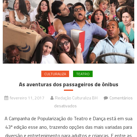
CULTURALIZA
TEATRO
As aventuras dos passageiros de ônibus
fevereiro 11, 2017
Redação Culturaliza BH
Comentários
em
desativados
As
A Campanha de Popularização do Teatro e Dança está em sua
aventuras
43ª edição esse ano, trazendo opções das mais variadas para
dos
diversão e entretenimento para adultos e crianças. E entre as
passageiros