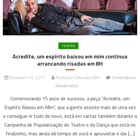
TEATRO
Acredite, um espírito baixou em mim continua
arrancando risadas em BH
fevereiro 15, 2017
Redação Culturaliza BH
Comentários
em
desativados
Acredite,
Comemorando 15 anos de sucesso, a peça “Acredite, um
um
Espírito Baixou em Mim”, que a gente assiste mais de uma vez
espírito
e consegue rir tudo de novo, está em cartaz também durante a
baixou
Campanha de Popularização do Teatro e da Dança que está no
em
mim
finalzinho, mas ainda dá tempo de você ir aproveitar e dar […]
continua