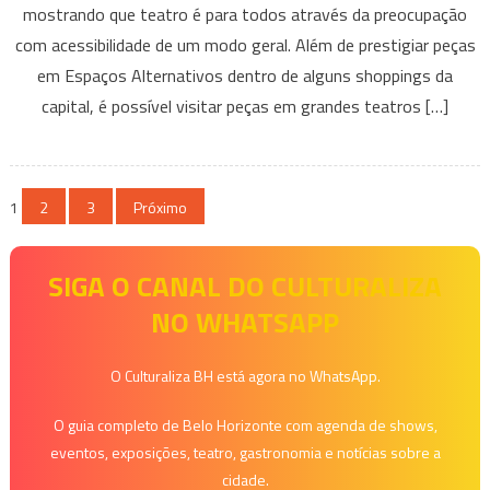
mostrando que teatro é para todos através da preocupação
traz
com acessibilidade de um modo geral. Além de prestigiar peças
acessibilidade
ao
em Espaços Alternativos dentro de alguns shoppings da
teatro
capital, é possível visitar peças em grandes teatros […]
em
Belo
Horizonte
Paginação
1
2
3
Próximo
de
SIGA O CANAL DO CULTURALIZA
posts
NO WHATSAPP
O Culturaliza BH está agora no WhatsApp.
O guia completo de Belo Horizonte com agenda de shows,
eventos, exposições, teatro, gastronomia e notícias sobre a
cidade.