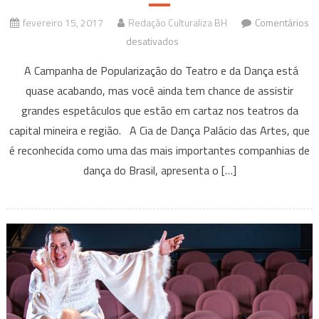
fevereiro 15, 2017
Redação Culturaliza BH
Comentários
em
desativados
Nuvens
A Campanha de Popularização do Teatro e da Dança está
de
quase acabando, mas você ainda tem chance de assistir
Barro
grandes espetáculos que estão em cartaz nos teatros da
é
capital mineira e região. A Cia de Dança Palácio das Artes, que
apresentada
no
é reconhecida como uma das mais importantes companhias de
Palácio
dança do Brasil, apresenta o […]
das
Artes