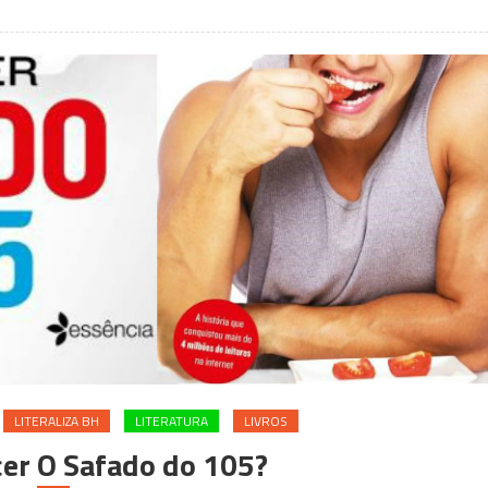
que
você
precisa
conhecer
LITERALIZA BH
LITERATURA
LIVROS
er O Safado do 105?