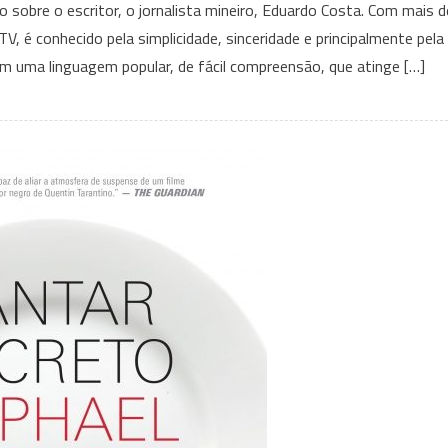
 sobre o escritor, o jornalista mineiro, Eduardo Costa. Com mais d
“Chamada
V, é conhecido pela simplicidade, sinceridade e principalmente pela
Geral”
om uma linguagem popular, de fácil compreensão, que atinge […]
para
as
reflexões
do
jornalista
Eduardo
Costa