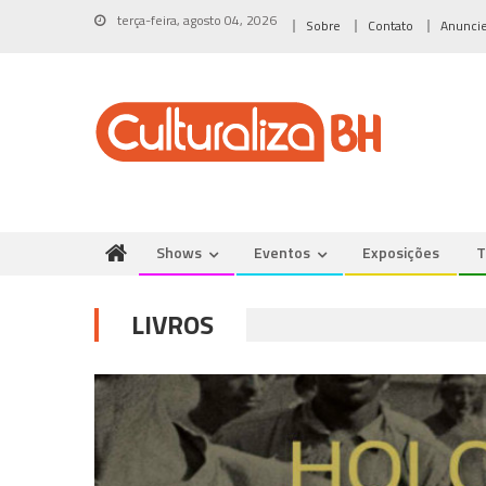
Skip
terça-feira, agosto 04, 2026
Sobre
Contato
Anunci
to
content
Shows
Eventos
Exposições
T
LIVROS