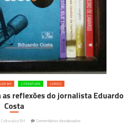
LIZA BH
LITERATURA
LIVROS
as reflexões do jornalista Eduardo
Costa
em
Culturaliza BH
Comentários desativados
Uma