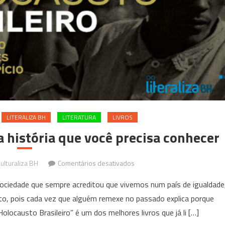
LITERALIZA BH
LITERATURA
LIVROS
 história que você precisa conhecer
em
ulturaliza BH
Comentários desativados
“Holocausto
ociedade que sempre acreditou que vivemos num país de igualdade
Brasileiro”
o, pois cada vez que alguém remexe no passado explica porque
uma
locausto Brasileiro” é um dos melhores livros que já li […]
história