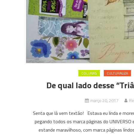
COLUNAS
CULTURALIZA
De qual lado desse “Triâ
março 20, 2017
Re
Senta que lá vem textão! Estava eu linda e morena
pegando todos os marca páginas do UNIVERSO e 
estande maravilhoso, com marca páginas lindos e