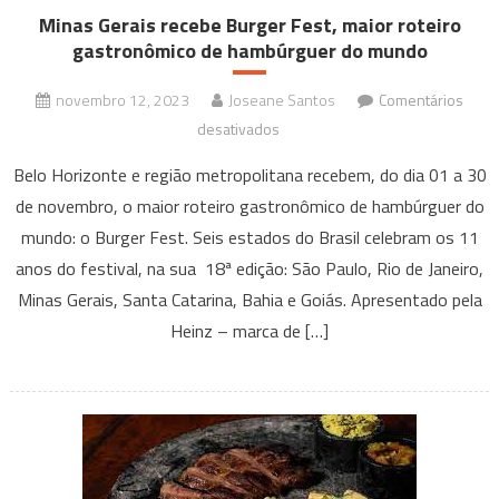
Minas Gerais recebe Burger Fest, maior roteiro
gastronômico de hambúrguer do mundo
novembro 12, 2023
Joseane Santos
Comentários
em
desativados
Minas
Belo Horizonte e região metropolitana recebem, do dia 01 a 30
Gerais
de novembro, o maior roteiro gastronômico de hambúrguer do
recebe
mundo: o Burger Fest. Seis estados do Brasil celebram os 11
Burger
anos do festival, na sua 18ª edição: São Paulo, Rio de Janeiro,
Fest,
maior
Minas Gerais, Santa Catarina, Bahia e Goiás. Apresentado pela
roteiro
Heinz – marca de […]
gastronômico
de
hambúrguer
do
mundo