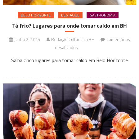
BELO HORIZONTE
DESTAQUE
GASTRONOMIA
Tá frio? Lugares para onde tomar caldo em BH
junho 2, 2024
Redação Culturaliza BH
Comentários
em
desativados
Tá
Saiba cinco lugares para tomar caldo em Belo Horizonte
frio?
Lugares
para
onde
tomar
caldo
em
BH