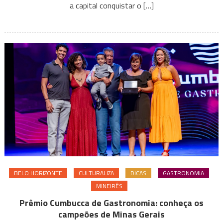
Belo
a capital conquistar o […]
Horizonte
Capital
Criativa
da
Gastronomia
pela
Unesco
BELO HORIZONTE
CULTURALIZA
DICAS
GASTRONOMIA
MINEIRÊS
Prêmio Cumbucca de Gastronomia: conheça os
campeões de Minas Gerais