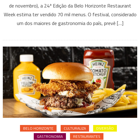
de novembro), a 24ª Edição da Belo Horizonte Restaurant
24ª
BH
Week estima ter vendido 70 mil menus. O festival, considerado
Restaurant
um dos maiores de gastronomia do país, prevê […]
Week
BELO HORIZONTE
CULTURALIZA
DIVERSÃO
GASTRONOMIA
RESTAURANTES