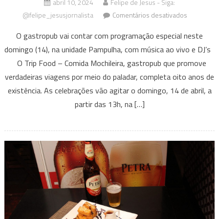
abril 10, 2024
Felipe de Jesus - Siga:
em
@felipe_jesusjornalista
Comentários desativados
Trip
O gastropub vai contar com programação especial neste
Food
domingo (14), na unidade Pampulha, com música ao vivo e DJ’s
–
O Trip Food – Comida Mochileira, gastropub que promove
Comida
Mochileira
verdadeiras viagens por meio do paladar, completa oito anos de
celebra
existência. As celebrações vão agitar o domingo, 14 de abril, a
8
partir das 13h, na […]
anos
e
lança
novo
prato