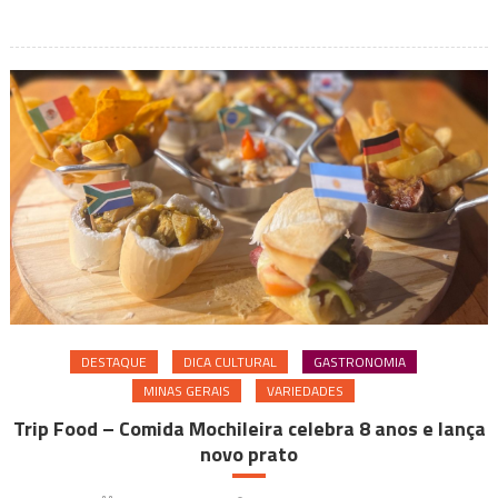
maior
festival
de
comida
de
buteco
a
céu
aberto
do
país
DESTAQUE
DICA CULTURAL
GASTRONOMIA
MINAS GERAIS
VARIEDADES
Trip Food – Comida Mochileira celebra 8 anos e lança
novo prato