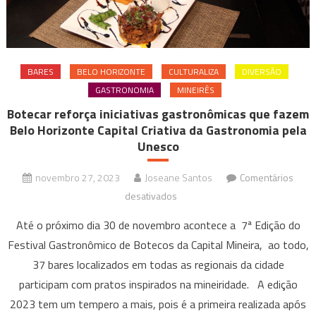
BARES
BELO HORIZONTE
CULTURALIZA
DIVERSÃO
GASTRONOMIA
MINEIRÊS
Botecar reforça iniciativas gastronômicas que fazem
Belo Horizonte Capital Criativa da Gastronomia pela
Unesco
novembro 27, 2023
Joseane Santos
Comentários
em
desativados
Botecar
Até o próximo dia 30 de novembro acontece a 7ª Edição do
reforça
Festival Gastronômico de Botecos da Capital Mineira, ao todo,
iniciativas
37 bares localizados em todas as regionais da cidade
gastronômicas
participam com pratos inspirados na mineiridade. A edição
que
fazem
2023 tem um tempero a mais, pois é a primeira realizada após