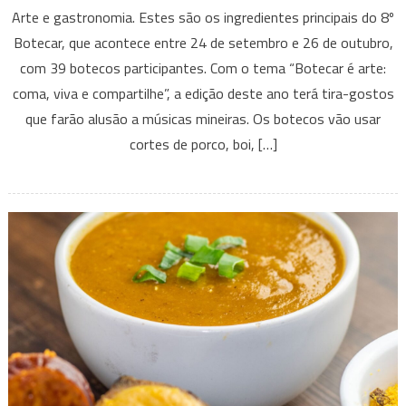
Botecar
Arte e gastronomia. Estes são os ingredientes principais do 8º
2024
Botecar, que acontece entre 24 de setembro e 26 de outubro,
valoriza
com 39 botecos participantes. Com o tema “Botecar é arte:
cultura
coma, viva e compartilhe”, a edição deste ano terá tira-gostos
de
botecos
que farão alusão a músicas mineiras. Os botecos vão usar
locais
cortes de porco, boi, […]
em
Belo
Horizonte