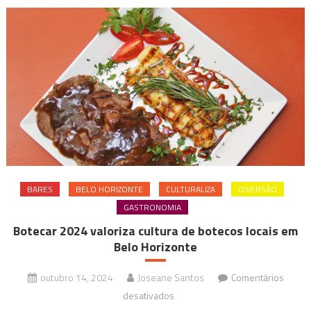
BARES
BELO HORIZONTE
CULTURALIZA
DIVERSÃO
GASTRONOMIA
Botecar 2024 valoriza cultura de botecos locais em
Belo Horizonte
outubro 14, 2024
Joseane Santos
Comentários
em
desativados