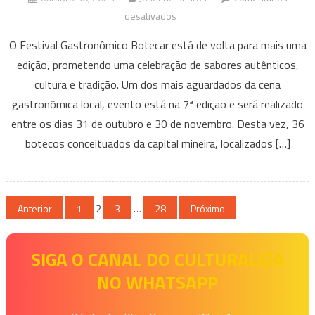
em
desativados
Belo
O Festival Gastronômico Botecar está de volta para mais uma
Horizonte
edição, prometendo uma celebração de sabores autênticos,
sedia
cultura e tradição. Um dos mais aguardados da cena
a
gastronômica local, evento está na 7ª edição e será realizado
1ª
Edição
entre os dias 31 de outubro e 30 de novembro. Desta vez, 36
do
botecos conceituados da capital mineira, localizados […]
Festival
Gastronômico
Botecar
Paginação
Anterior
1
2
3
…
28
após
Próximo
a
de
pandemia
SIGA O CANAL DO CULTURALIZA
posts
NO WHATSAPP