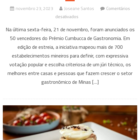
novembro 23, 2023
Joseane Santos
Comentários
em
desativados
Prêmio
Na última sexta-feira, 21 de novembro, foram anunciados os
Cumbucca
50 vencedores do Prêmio Cumbucca de Gastronomia. Em
de
edição de estreia, a iniciativa mapeou mais de 700
Gastronomia:
estabelecimentos mineiros para definir, com expressiva
conheça
os
votação popular e escolha criteriosa de um júri técnico, os
campeões
melhores entre casas e pessoas que fazem crescer o setor
de
gastronômico de Minas […]
Minas
Gerais