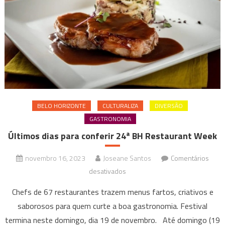
BELO HORIZONTE
CULTURALIZA
DIVERSÃO
GASTRONOMIA
Últimos dias para conferir 24ª BH Restaurant Week
novembro 16, 2023
Joseane Santos
Comentários
em
desativados
Últimos
Chefs de 67 restaurantes trazem menus fartos, criativos e
dias
saborosos para quem curte a boa gastronomia. Festival
para
termina neste domingo, dia 19 de novembro. Até domingo (19
conferir