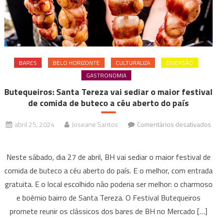
BARES
BELO HORIZONTE
CULTURALIZA
DIVERSÃO
GASTRONOMIA
Butequeiros: Santa Tereza vai sediar o maior festival
de comida de buteco a céu aberto do país
abril 25, 2024
Joseane Santos
Comentários desativados
em
Butequeiros:
Neste sábado, dia 27 de abril, BH vai sediar o maior festival de
Santa
comida de buteco a céu aberto do país. E o melhor, com entrada
Tereza
gratuita. E o local escolhido não poderia ser melhor: o charmoso
vai
e boêmio bairro de Santa Tereza. O Festival Butequeiros
sediar
o
promete reunir os clássicos dos bares de BH no Mercado […]