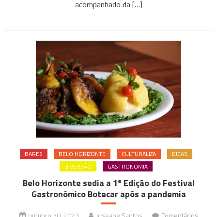
Confira
acompanhado da […]
restaurantes
pet
friendly
ou
com
espaço
kids
participantes
da
Restaurant
Week
BARES
BELO HORIZONTE
CULTURALIZA
DICAS
DIVERSÃO
GASTRONOMIA
Belo Horizonte sedia a 1ª Edição do Festival
Gastronômico Botecar após a pandemia
outubro 30, 2023
Joseane Santos
Comentários