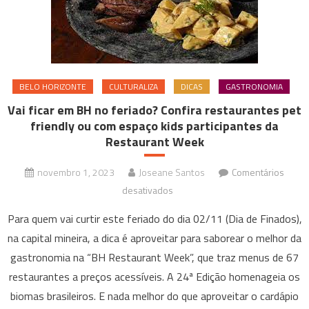
BELO HORIZONTE
CULTURALIZA
DICAS
GASTRONOMIA
Vai ficar em BH no feriado? Confira restaurantes pet
friendly ou com espaço kids participantes da
Restaurant Week
novembro 1, 2023
Joseane Santos
Comentários
em
desativados
Vai
Para quem vai curtir este feriado do dia 02/11 (Dia de Finados),
ficar
na capital mineira, a dica é aproveitar para saborear o melhor da
em
gastronomia na “BH Restaurant Week”, que traz menus de 67
BH
restaurantes a preços acessíveis. A 24ª Edição homenageia os
no
feriado?
biomas brasileiros. E nada melhor do que aproveitar o cardápio