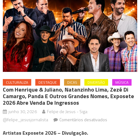
CULTURALIZA
DESTAQUE
DICAS
DIVERSÃO
MÚSICA
Com Henrique & Juliano, Natanzinho Lima, Zezé Di
Camargo, Panda E Outros Grandes Nomes, Exposete
2026 Abre Venda De Ingressos
junho 30, 2026
Felipe de Jesus - Siga:
em
@felipe_jesusjornalista
Comentários desativados
Com
Artistas Exposete 2026 – Divulgação.
Henrique