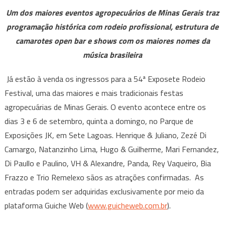
&
Um dos maiores eventos agropecuários de Minas Gerais traz
Juliano,
programação histórica com rodeio profissional, estrutura de
Natanzinho
camarotes open bar e shows com os maiores nomes da
Lima,
música brasileira
Zezé
di
Já estão à venda os ingressos para a 54ª Exposete Rodeio
Camargo,
Festival, uma das maiores e mais tradicionais festas
Panda
e
agropecuárias de Minas Gerais. O evento acontece entre os
outros
dias 3 e 6 de setembro, quinta a domingo, no Parque de
grandes
Exposições JK, em Sete Lagoas. Henrique & Juliano, Zezé Di
nomes,
Camargo, Natanzinho Lima, Hugo & Guilherme, Mari Fernandez,
Exposete
Di Paullo e Paulino, VH & Alexandre, Panda, Rey Vaqueiro, Bia
2026
Frazzo e Trio Remelexo sãos as atrações confirmadas. As
abre
entradas podem ser adquiridas exclusivamente por meio da
venda
plataforma Guiche Web (
www.guicheweb.com.br
).
de
ingressos