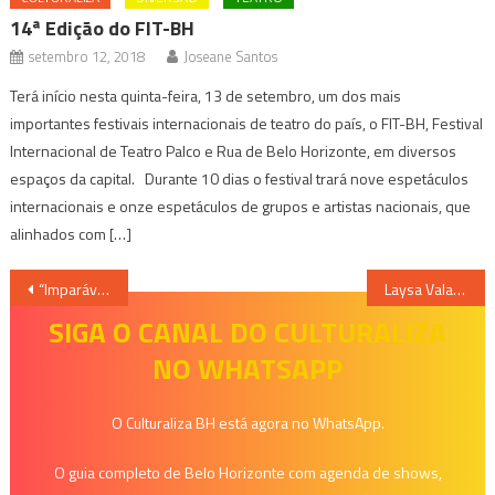
14ª Edição do FIT-BH
setembro 12, 2018
Joseane Santos
Terá início nesta quinta-feira, 13 de setembro, um dos mais
importantes festivais internacionais de teatro do país, o FIT-BH, Festival
Internacional de Teatro Palco e Rua de Belo Horizonte, em diversos
espaços da capital. Durante 10 dias o festival trará nove espetáculos
internacionais e onze espetáculos de grupos e artistas nacionais, que
alinhados com […]
Navegação
“Imparável” do Akatu com Péricles ultrapassa 10 milhões de plays no YouTube
Laysa Valadares vence votação popular do G1 e está confirmada no palco principal do Pedro Leopoldo Rodeio Show 2027
de
SIGA O CANAL DO CULTURALIZA
NO WHATSAPP
Post
O Culturaliza BH está agora no WhatsApp.
O guia completo de Belo Horizonte com agenda de shows,