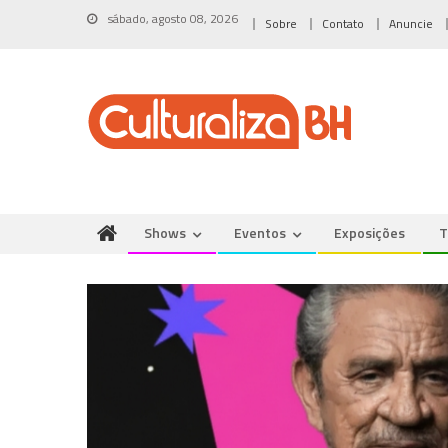
Skip
sábado, agosto 08, 2026
Sobre
Contato
Anuncie
to
content
Shows
Eventos
Exposições
T