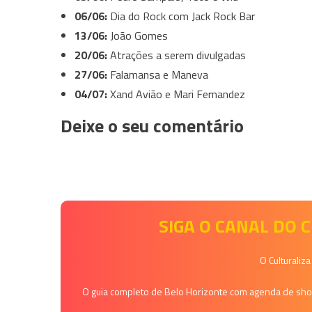
06/06:
Dia do Rock com Jack Rock Bar
13/06:
João Gomes
20/06:
Atrações a serem divulgadas
27/06:
Falamansa e Maneva
04/07:
Xand Avião e Mari Fernandez
Deixe o seu comentário
SIGA O CANAL DO
O Culturaliz
O guia completo de Belo Horizonte com agenda de shows