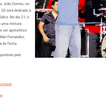
o, João Gomes, no
a 20 será dedicado à
údico. No dia 27, o
m uma mistura
e ser apoteótico
Mari Fernandez,
a de festa.
sponíveis pelo
acidade
de