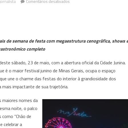
em
jornalista
Comentários desativados
Zé
Ramalho
e
Elba
Ramalho
inais de semana de festa com megaestrutura cenográfica, shows 
abrem
gastronômico completo
a
temporada
 deste sábado, 23 de maio, com a abertura oficial da Cidade Junina.
2026
ue é o maior festival junino de Minas Gerais, ocupa o espaço
Cidade
que une o charme das festas do interior à grandiosidade dos
Junina
mais impactante de sua trajetória.
neste
sábado
os maiores nomes da
em
esma noite, o palco
BH
cos como “Chão de
e celebrar a