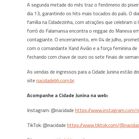
A segunda metade do mês traz o fenômeno do piseir
dia 13, garantindo os hits mais tocados do país. O di
família na Cidadezinha, com atrações que celebram o l
forró do Falamansa encontra o reggae do Maneva e
contagiante. O encerramento, em 04 de julho, promet
com o comandante Xand Avião e a força feminina de 
fechando com chave de ouro os sete finais de seman
As vendas de ingressos para a Cidade Junina estão di
site
nacidadebh.com.br
.
Acompanhe a Cidade Junina na web:
Instagram: @nacidade
https://www.instagram.com/n
TikTok: @nacidade
https://www.tiktok.com/@nacida