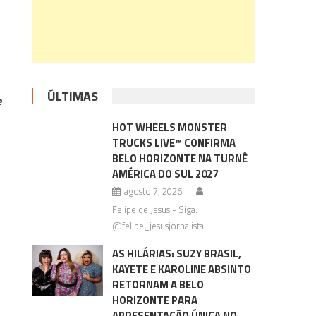
ÚLTIMAS
e
HOT WHEELS MONSTER
TRUCKS LIVE™ CONFIRMA
BELO HORIZONTE NA TURNÊ
AMÉRICA DO SUL 2027
agosto 7, 2026
Felipe de Jesus - Siga:
@felipe_jesusjornalista
AS HILÁRIAS: SUZY BRASIL,
KAYETE E KAROLINE ABSINTO
RETORNAM A BELO
HORIZONTE PARA
APRESENTAÇÃO ÚNICA NO