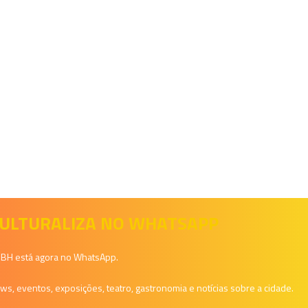
 CULTURALIZA NO WHATSAPP
a BH está agora no WhatsApp.
, eventos, exposições, teatro, gastronomia e notícias sobre a cidade.