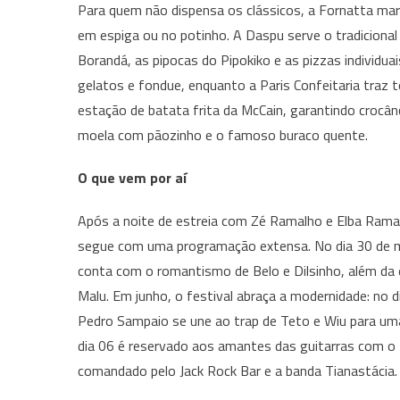
Para quem não dispensa os clássicos, a Fornatta mar
em espiga ou no potinho. A Daspu serve o tradiciona
Borandá, as pipocas do Pipokiko e as pizzas individua
gelatos e fondue, enquanto a Paris Confeitaria traz 
estação de batata frita da McCain, garantindo crocâ
moela com pãozinho e o famoso buraco quente.
O que vem por aí
Após a noite de estreia com Zé Ramalho e Elba Ramal
segue com uma programação extensa. No dia 30 de 
conta com o romantismo de Belo e Dilsinho, além da 
Malu. Em junho, o festival abraça a modernidade: no d
Pedro Sampaio se une ao trap de Teto e Wiu para uma
dia 06 é reservado aos amantes das guitarras com o 
comandado pelo Jack Rock Bar e a banda Tianastácia.