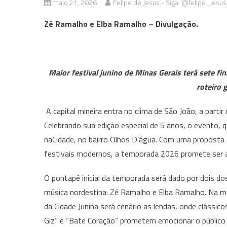
maio 21, 2026
Felipe de Jesus - Siga: @felipe_jesus
Zé Ramalho e Elba Ramalho – Divulgação.
Maior festival junino de Minas Gerais terá sete f
roteiro 
A capital mineira entra no clima de São João, a partir
Celebrando sua edição especial de 5 anos, o evento, q
naCidade, no bairro Olhos D’água. Com uma proposta 
festivais modernos, a temporada 2026 promete ser a 
O pontapé inicial da temporada será dado por dois d
música nordestina: Zé Ramalho e Elba Ramalho. Na m
da Cidade Junina será cenário as lendas, onde clássi
Giz” e “Bate Coração” prometem emocionar o público 