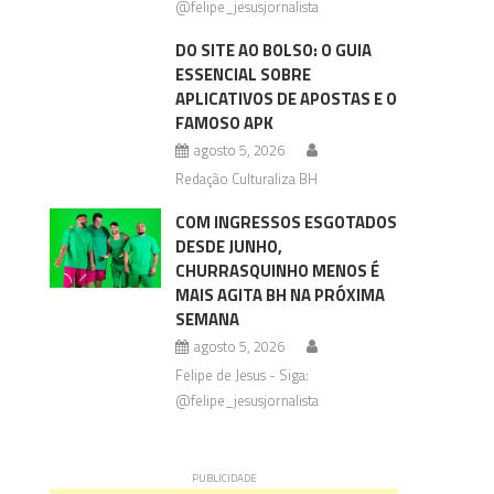
@felipe_jesusjornalista
DO SITE AO BOLSO: O GUIA
ESSENCIAL SOBRE
APLICATIVOS DE APOSTAS E O
FAMOSO APK
s
agosto 5, 2026
e
Redação Culturaliza BH
COM INGRESSOS ESGOTADOS
DESDE JUNHO,
CHURRASQUINHO MENOS É
MAIS AGITA BH NA PRÓXIMA
SEMANA
agosto 5, 2026
Felipe de Jesus - Siga:
@felipe_jesusjornalista