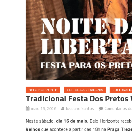
BELO HORIZONTE
CULTURA & CIDADANIA
CULTURALIZ
Tradicional Festa Dos Pretos
maio 15, 2026
Joseane Santos
Comentários d
Neste sábado,
dia 16 de maio
, Belo Horizonte rece
Velhos
que acontece a partir das 18h na
Praça Treze