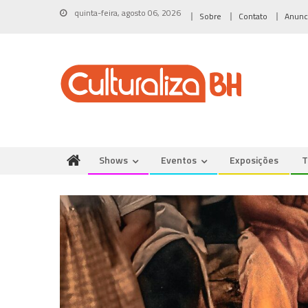
Skip
quinta-feira, agosto 06, 2026
Sobre
Contato
Anunc
to
content
Shows
Eventos
Exposições
T