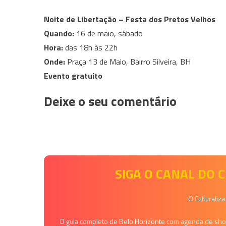
Noite de Libertação – Festa dos Pretos Velhos
Quando:
16 de maio, sábado
Hora:
das 18h às 22h
Onde:
Praça 13 de Maio, Bairro Silveira, BH
Evento gratuito
Deixe o seu comentário
SIGA O CANAL DO
O Culturaliz
O guia completo de Belo Horizonte com agenda de shows