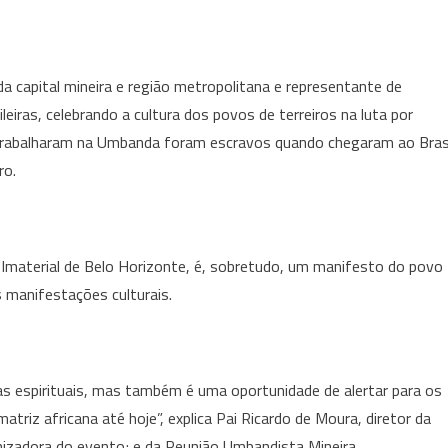
Pretos
Velhos
celebra
a capital mineira e região metropolitana e representante de
o
eiras, celebrando a cultura dos povos de terreiros na luta por
13
 trabalharam na Umbanda foram escravos quando chegaram ao Bras
de
ro.
maio
em
BH
material de Belo Horizonte, é, sobretudo, um manifesto do povo
as manifestações culturais.
espirituais, mas também é uma oportunidade de alertar para os
triz africana até hoje”, explica Pai Ricardo de Moura, diretor da
nizadora do evento; e da Reunião Umbandista Mineira.