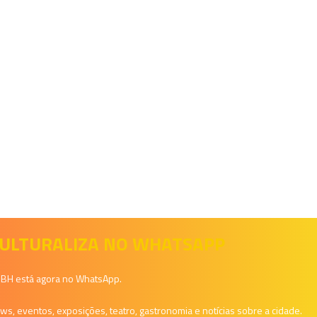
 CULTURALIZA NO WHATSAPP
a BH está agora no WhatsApp.
, eventos, exposições, teatro, gastronomia e notícias sobre a cidade.