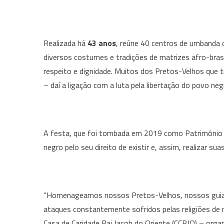
Realizada há
43 anos
, reúne 40 centros de umbanda d
diversos costumes e tradições de matrizes afro-brasil
respeito e dignidade. Muitos dos Pretos-Velhos que
– daí a ligação com a luta pela libertação do povo neg
A festa, que foi tombada em 2019 como Patrimônio I
negro pelo seu direito de existir e, assim, realizar su
“Homenageamos nossos Pretos-Velhos, nossos guias 
ataques constantemente sofridos pelas religiões de ma
Casa de Caridade Pai Jacob do Oriente (CCPJO) – orga