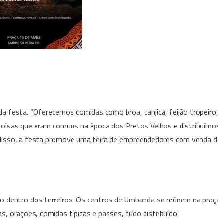
da festa. “Oferecemos comidas como broa, canjica, feijão tropeiro,
a, coisas que eram comuns na época dos Pretos Velhos e distribuímo
m disso, a festa promove uma feira de empreendedores com venda d
zado dentro dos terreiros. Os centros de Umbanda se reúnem na praç
s, orações, comidas típicas e passes, tudo distribuído