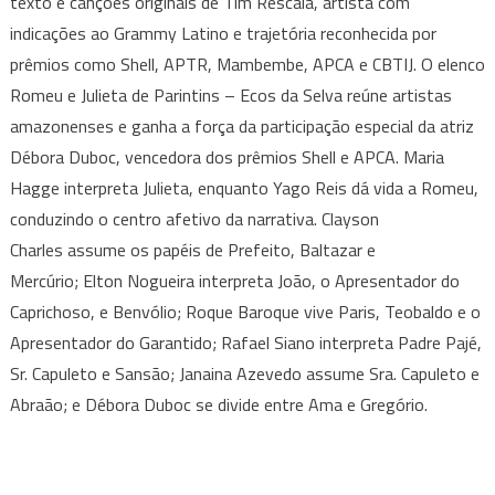
texto e canções originais de Tim Rescala, artista com
indicações ao Grammy Latino e trajetória reconhecida por
prêmios como Shell, APTR, Mambembe, APCA e CBTIJ. O elenco
Romeu e Julieta de Parintins – Ecos da Selva reúne artistas
amazonenses e ganha a força da participação especial da atriz
Débora Duboc, vencedora dos prêmios Shell e APCA. Maria
Hagge interpreta Julieta, enquanto Yago Reis dá vida a Romeu,
conduzindo o centro afetivo da narrativa. Clayson
Charles assume os papéis de Prefeito, Baltazar e
Mercúrio; Elton Nogueira interpreta João, o Apresentador do
Caprichoso, e Benvólio; Roque Baroque vive Paris, Teobaldo e o
Apresentador do Garantido; Rafael Siano interpreta Padre Pajé,
Sr. Capuleto e Sansão; Janaina Azevedo assume Sra. Capuleto e
Abraão; e Débora Duboc se divide entre Ama e Gregório.