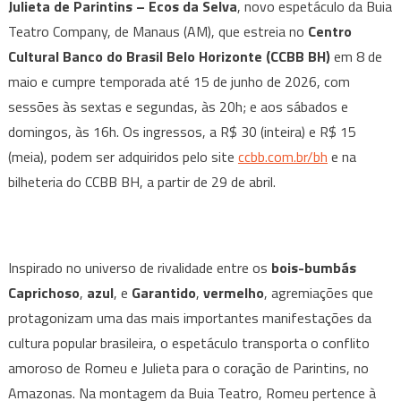
Pari
Julieta de Parintins – Ecos da Selva
, novo espetáculo da Buia
estr
Teatro Company, de Manaus (AM), que estreia no
Centro
no
Cultural Banco do Brasil Belo Horizonte
(CCBB BH)
em 8 de
CCB
maio e cumpre temporada até 15 de junho de 2026, com
BH
sessões às sextas e segundas, às 20h; e aos sábados e
no
domingos, às 16h. Os ingressos, a R$ 30 (inteira) e R$ 15
dia
(meia), podem ser adquiridos pelo site
ccbb.com.br/bh
e na
8
bilheteria do CCBB BH, a partir de 29 de abril.
de
mai
Inspirado no universo de rivalidade entre os
bois-bumbás
Caprichoso
,
azul
, e
Garantido
,
vermelho
, agremiações que
protagonizam uma das mais importantes manifestações da
cultura popular brasileira, o espetáculo transporta o conflito
amoroso de Romeu e Julieta para o coração de Parintins, no
Amazonas. Na montagem da Buia Teatro, Romeu pertence à