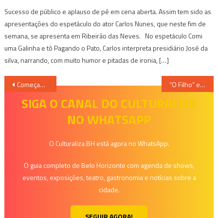
Sucesso de público e aplauso de pé em cena aberta. Assim tem sido as
apresentações do espetáculo do ator Carlos Nunes, que neste fim de
semana, se apresenta em Ribeirão das Neves. No espetáculo Comi
uma Galinha e tô Pagando o Pato, Carlos interpreta presidiário José da
silva, narrando, com muito humor e pitadas de ironia, […]
Navegação
Começam as batalhas do concurso Rainha do Pedro Leopoldo Rodeio Show 2026
“O Filho” estreia em BH com montagem inédita sobre depressão entre jovens
de
SIGA O CANAL DO CULTURALIZA
NO WHATSAPP
Post
O Culturaliza BH está agora no WhatsApp.
O guia completo de Belo Horizonte com agenda de shows,
eventos, exposições, teatro, gastronomia e notícias sobre a
cidade.
SEGUIR AGORA!