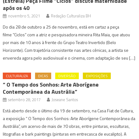
(Estreia) Peça Filme “Ciclos” discute maternidade
após os 40
novembro 5, 2021
Redação Culturaliza BH
Do dia 28 de outubro a 25 de novembro, está em cartaz a peça
filme “Ciclos” com a atriz e pesquisadora mineira Rita Maia, que atuou
por mais de 10 anos à frente do Grupo Teatro Invertido (Belo
Horizonte). Com trajetória consistente nas artes cênicas, a artista se
envereda agora pelo audiovisual e o cinema, com adaptação de seu […]
CULTURALIZA
DICAS
DIVERSÃO
EXPOSIÇÕES
“ O Tempo dos Sonhos: Arte Aborígene
Contemporânea da Austrália”
setembro 28, 2017
Joseane Santos
Está aberto desde o último dia 19 de setembro, na Casa Fiat de Cultura,
a exposição “ O Tempo dos Sonhos: Arte Aborígene Contemporânea da
Austrália”, um acervo de mais de 70 obras, entre pinturas, esculturas,
litografias e bark paintings (pinturas em entrecasca de eucalipto). A