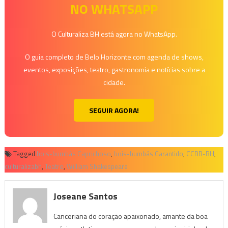
NO WHATSAPP
O Culturaliza BH está agora no WhatsApp.
O guia completo de Belo Horizonte com agenda de shows,
eventos, exposições, teatro, gastronomia e notícias sobre a
cidade.
SEGUIR AGORA!
Tagged
bois-bumbás Caprichoso
,
bois-bumbás Garantido
,
CCBB-BH
,
culturalizabh
,
Teatro
,
William Shakespeare
Joseane Santos
Canceriana do coração apaixonado, amante da boa