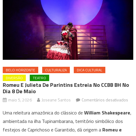
BELO HORIZONTE
CULTURALIZA
DICA CULTURAL
DIVERSÃO
TEATRO
Romeu E Julieta De Parintins Estreia No CCBB BH No
Dia 8 De Maio
em
maio 5, 2026
Joseane Santos
Comentários desativados
Rom
Uma releitura amazônica do clássico de
William Shakespeare
,
e
ambientada na ilha Tupinambarana, território simbólico dos
Julie
festejos de Caprichoso e Garantido, dá origem a
Romeu e
de