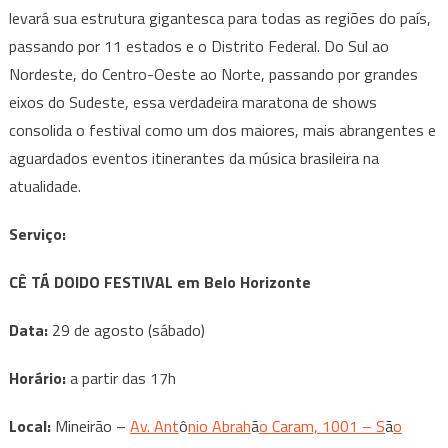
levará sua estrutura gigantesca para todas as regiões do país,
passando por 11 estados e o Distrito Federal. Do Sul ao
Nordeste, do Centro-Oeste ao Norte, passando por grandes
eixos do Sudeste, essa verdadeira maratona de shows
consolida o festival como um dos maiores, mais abrangentes e
aguardados eventos itinerantes da música brasileira na
atualidade.
Serviço:
CÊ TÁ DOIDO FESTIVAL em Belo Horizonte
Data:
29 de agosto (sábado)
Horário:
a partir das 17h
Local:
Mineirão –
Av. Ant
ô
nio Abrah
ã
o Caram, 1001 – S
ã
o