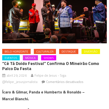
BELO HORIZONTE
CULTURALIZA
DESTAQUE
DIVERSÃO
EVENTOS
MÚSICA
SHOWS
“Cê Tá Doido Festival” Confirma O Mineirão Como
Palco Da Festa
abril 29, 2026
Felipe de Jesus - Siga:
em
@felipe_jesusjornalista
Comentários desativados
“Cê
Ícaro & Gilmar, Panda e Humberto & Ronaldo –
Tá
Marcel Bianchi.
Doido
Festival”