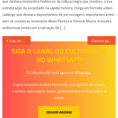
que destaca momentos históricos da cultura negra que mostrou a sua
estruturação da sociedade na capital mineira, chega em formato vídeo-
catálogo que destaca depoimentos de personagens importantes entre
eles as curadoras Josemeire Alves Pereira e Simone Moura. A mostra
audiovisual conta com a narração de […]
Navegação
Luau do Akatu confirma Mr. Dan como primeira atração convidada para edição na Arena Independência
Classics ganha edição especial com DJ Tucho no Cineart Open Air
de
SIGA O CANAL DO CULTURALIZA
NO WHATSAPP
Post
O Culturaliza BH está agora no WhatsApp.
O guia completo de Belo Horizonte com agenda de shows,
eventos, exposições, teatro, gastronomia e notícias sobre a
cidade.
SEGUIR AGORA!