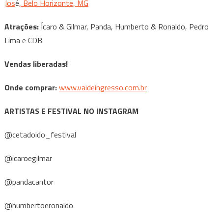
Jos
é
, Belo Horizonte, MG
Atrações:
Ícaro & Gilmar, Panda, Humberto & Ronaldo, Pedro
Lima e CDB
Vendas liberadas!
Onde comprar:
www.vaideingresso.com.br
ARTISTAS E FESTIVAL NO INSTAGRAM
@cetadoido_festival
@icaroegilmar
@pandacantor
@humbertoeronaldo