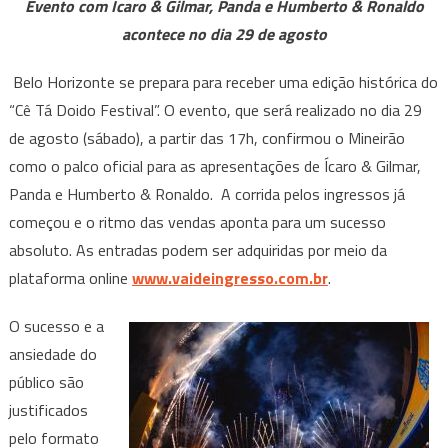
Evento com Ícaro & Gilmar, Panda e Humberto & Ronaldo
confirma
acontece no dia 29 de agosto
o
Mineirão
Belo Horizonte se prepara para receber uma edição histórica do
como
“Cê Tá Doido Festival”. O evento, que será realizado no dia 29
palco
de agosto (sábado), a partir das 17h, confirmou o Mineirão
da
festa
como o palco oficial para as apresentações de Ícaro & Gilmar,
Panda e Humberto & Ronaldo. A corrida pelos ingressos já
começou e o ritmo das vendas aponta para um sucesso
absoluto. As entradas podem ser adquiridas por meio da
plataforma online
www.vaideingresso.com.br
.
O sucesso e a
ansiedade do
público são
justificados
pelo formato