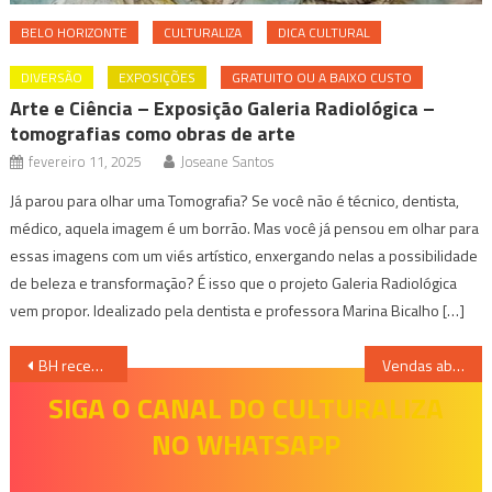
BELO HORIZONTE
CULTURALIZA
DICA CULTURAL
DIVERSÃO
EXPOSIÇÕES
GRATUITO OU A BAIXO CUSTO
Arte e Ciência – Exposição Galeria Radiológica –
tomografias como obras de arte
fevereiro 11, 2025
Joseane Santos
Já parou para olhar uma Tomografia? Se você não é técnico, dentista,
médico, aquela imagem é um borrão. Mas você já pensou em olhar para
essas imagens com um viés artístico, enxergando nelas a possibilidade
de beleza e transformação? É isso que o projeto Galeria Radiológica
vem propor. Idealizado pela dentista e professora Marina Bicalho […]
Navegação
BH recebe Jason Mraz, ganhador de grammy, em sua primeira turnê pela América do Sul em uma década
Vendas abertas: “Resenha do Mumu” está de volta e desembarca em Belo Horizonte
de
SIGA O CANAL DO CULTURALIZA
NO WHATSAPP
Post