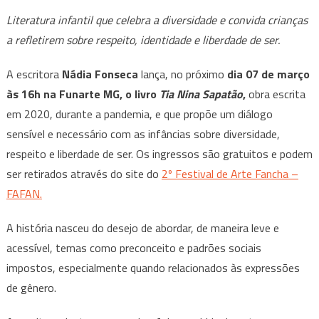
Livro
Literatura infantil que celebra a diversidade e convida crianças
“Tia
a refletirem sobre respeito, identidade e liberdade de ser.
Nina
Sapatão”
A escritora
Nádia Fonseca
lança, no próximo
dia 07 de março
será
às 16h na Funarte MG, o livro
Tia Nina Sapatão
,
obra escrita
lançado
em 2020, durante a pandemia, e que propõe um diálogo
neste
sábado
sensível e necessário com as infâncias sobre diversidade,
na
respeito e liberdade de ser. Os ingressos são gratuitos e podem
Segunda
ser retirados através do site do
2º Festival de Arte Fancha –
edição
FAFAN.
Festival
de
A história nasceu do desejo de abordar, de maneira leve e
Arte
acessível, temas como preconceito e padrões sociais
Fancha
impostos, especialmente quando relacionados às expressões
–
de gênero.
FAFAN