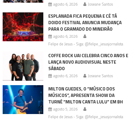
agosto 6, 2026
Joseane Santos
ESPLANADA FICA PEQUENA E CÊ TÁ
DOIDO FESTIVAL ANUNCIA MUDANÇA
PARA O GRAMADO DO MINEIRÃO
agosto 6, 2026
Felipe de Jesus - Siga: @felipe_jesusjornalista
COFFE ROCK UAI CELEBRA CINCO ANOS E
LANÇA NOVO AUDIOVISUAL NESTE
SÁBADO
agosto 6, 2026
Joseane Santos
MILTON GUEDES, O “MÚSICO DOS
MÚSICOS”, APRESENTA SHOW DA
TURNÊ “MILTON CANTA LULU” EM BH
agosto 5, 2026
Felipe de Jesus - Siga: @felipe_jesusjornalista