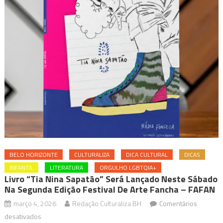
BELO HORIZONTE
CULTURALIZA
DICA CULTURAL
DICAS
INFANTIL
LITERATURA
ORGULHO LGBTQIA+
Livro “Tia Nina Sapatão” Será Lançado Neste Sábado
Na Segunda Edição Festival De Arte Fancha – FAFAN
março 4, 2026
Redação Culturaliza BH
Comentários
em
desativados