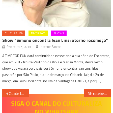
CULTURALIZA
DIVERSÃO
SHOWS
Show “Simone encontra Ivan Lins: eterno recomeço”
fevereiro 6, 2018
Joseane Santos
A TIME FOR FUN dará continuidade nesse ano a sua série de Encontros,
que em 2017 trouxe Paulinho da Viola e Marisa Monte, desta vez o
show que viajará pelo país será Simone encontra Ivan Lins. Eles
passarão por São Paulo, dia 17 de março, no Citibank Hall; dia 24 de
março, em Belo Horizonte, no Km de Vantagens Hall BH; e por […]
Navegação
Cidade Junina anuncia edição comemorativa de 5 anos em BH
BH recebe maior evento gastronômico feminino do Brasil com foco em Confeitaria e no empreendedorismo no Lar, o Confeitar Brasil 2026.
de
SIGA O CANAL DO CULTURALIZA
NO WHATSAPP