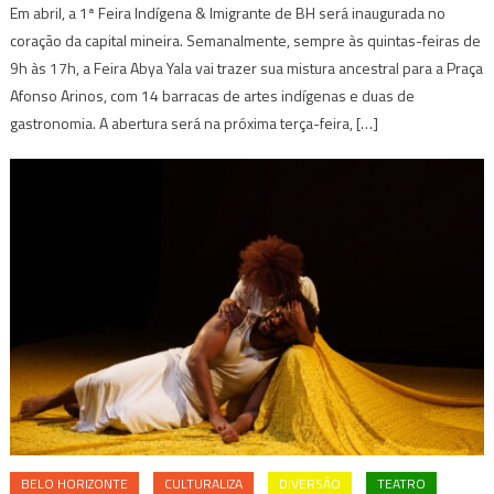
Em abril, a 1ª Feira Indígena & Imigrante de BH será inaugurada no
coração da capital mineira. Semanalmente, sempre às quintas-feiras de
9h às 17h, a Feira Abya Yala vai trazer sua mistura ancestral para a Praça
Afonso Arinos, com 14 barracas de artes indígenas e duas de
gastronomia. A abertura será na próxima terça-feira, […]
BELO HORIZONTE
CULTURALIZA
DIVERSÃO
TEATRO