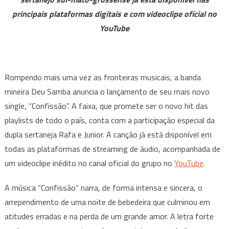
em
principais plataformas digitais e com videoclipe oficial no
parceria
YouTube
com
a
dupla
sertaneja
Rompendo mais uma vez as fronteiras musicais, a banda
Rafa
mineira Deu Samba anuncia o lançamento de seu mais novo
e
Junior
single, “Confissão”. A faixa, que promete ser o novo hit das
playlists de todo o país, conta com a participação especial da
dupla sertaneja Rafa e Junior. A canção já está disponível em
todas as plataformas de streaming de áudio, acompanhada de
um videoclipe inédito no canal oficial do grupo no
YouTube
.
A música “Confissão” narra, de forma intensa e sincera, o
arrependimento de uma noite de bebedeira que culminou em
atitudes erradas e na perda de um grande amor. A letra forte