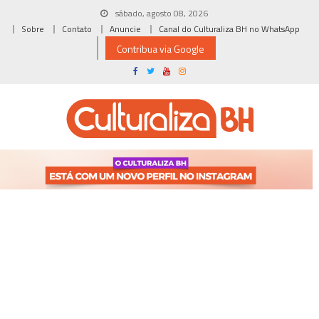
Skip
sábado, agosto 08, 2026
to
Sobre
Contato
Anuncie
Canal do Culturaliza BH no WhatsApp
content
Contribua via Google