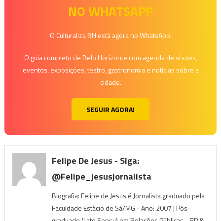
NO WHATSAPP
O Culturaliza BH está agora no WhatsApp.
O guia completo de Belo Horizonte com agenda de shows,
eventos, exposições, teatro, gastronomia e notícias sobre a
cidade.
SEGUIR AGORA!
Felipe De Jesus - Siga:
@felipe_jesusjornalista
Biografia: Felipe de Jesus é Jornalista graduado pela
Faculdade Estácio de Sá/MG - Ano: 2007 | Pós-
graduado (Lato Sensu) em Relações Públicas - RP &