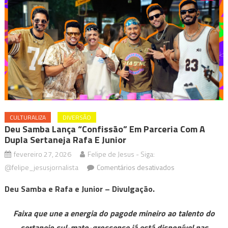
CULTURALIZA
DIVERSÃO
Deu Samba Lança “Confissão” Em Parceria Com A
Dupla Sertaneja Rafa E Junior
fevereiro 27, 2026
Felipe de Jesus - Siga:
em
@felipe_jesusjornalista
Comentários desativados
Deu
Deu Samba e Rafa e Junior – Divulgação.
Samba
lança
Faixa que une a energia do pagode mineiro ao talento do
“Confissão”
sertanejo sul-mato-grossense já está disponível nas