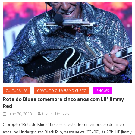
CULTURALIZA
GRATUITO OU A BAIXO CUSTO
SHOWS
Rota do Blues comemora cinco anos com Lil’ Jimmy
Red
julho 30, 2018
Charles Douglas
O projeto “Rota do Blues” faz a sua festa de comemoração de cinco
anos, no Underground Black Pub, nesta sexta (03/08), às 22h! Lil’ Jimmy