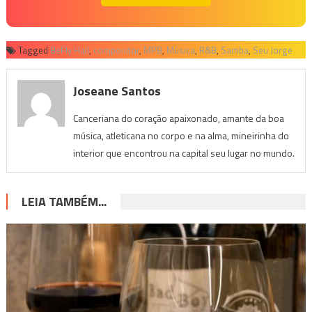
Tagged
BeFly Hall
,
compositor
,
MPB
,
Música
,
R&B
,
Samba
,
Seu Jorge
Joseane Santos
Canceriana do coração apaixonado, amante da boa
música, atleticana no corpo e na alma, mineirinha do
interior que encontrou na capital seu lugar no mundo.
LEIA TAMBÉM...