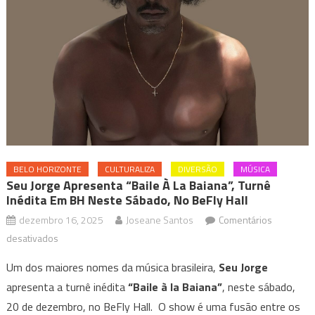
BELO HORIZONTE
CULTURALIZA
DIVERSÃO
MÚSICA
Seu Jorge Apresenta “Baile À La Baiana”, Turnê
Inédita Em BH Neste Sábado, No BeFly Hall
dezembro 16, 2025
Joseane Santos
Comentários
em
desativados
Seu
Um dos maiores nomes da música brasileira,
Seu Jorge
Jorge
apresenta a turnê inédita
“Baile à la Baiana”
, neste sábado,
apresenta
20 de dezembro, no BeFly Hall. O show é uma fusão entre os
“Baile