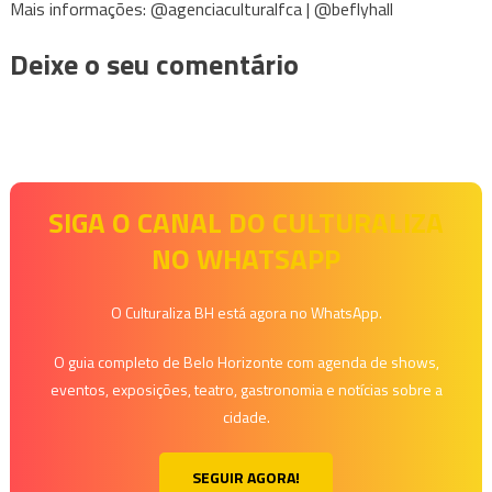
Mais informações: @agenciaculturalfca | @beflyhall
Deixe o seu comentário
SIGA O CANAL DO CULTURALIZA
NO WHATSAPP
O Culturaliza BH está agora no WhatsApp.
O guia completo de Belo Horizonte com agenda de shows,
eventos, exposições, teatro, gastronomia e notícias sobre a
cidade.
SEGUIR AGORA!