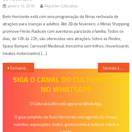
janeiro 16, 2018
Reporter Culturaliza
Belo Horizonte está com uma programação de férias recheada de
atrações para crianças e adultos. Até 28 de fevereiro, o Minas Shopping
promove Férias Radicais com aventuras para toda a família. Todos os
dias, de 10h às 22h, são oferecidas seis atrações: Sobre as Redes,
Space Bumper, Carrossel Medieval, trenzinho sem trilhos, Hoverboards
(skates motorizados) […]
Navegação
Fernanda Abreu lança seu documentário em BH, nesta terça-feira, 16, no Cine Belas Artes.
Seresta à Arlindo Cruz ganha 2ª edição no Baticum Tendinha
de
SIGA O CANAL DO CULTURALIZA
NO WHATSAPP
Post
O Culturaliza BH está agora no WhatsApp.
O guia completo de Belo Horizonte com agenda de shows,
eventos, exposições, teatro, gastronomia e notícias sobre a
cidade.