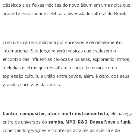
clássicos e as faixas inéditas do novo álbum em uma noite que
à
la
promete emocionar e celebrar a diversidade cultural do Brasil.
Baiana”,
turnê
inédita
Com uma carreira marcada por sucessos e reconhecimento
em
BH
internacional, Seu Jorge reunirá músicas que traduzem o
neste
encontro das influências cariocas e baianas, explorando ritmos,
sábado,
melodias e letras que ressaltam a força da música como
no
expressão cultural e união entre povos, além, é claro, dos seus
BeFly
grandes sucessos da carreira.
Hall
Cantor
,
compositor
,
ator
e
multi-instrumentista
, ele navega
entre os universos do
samba
,
MPB
,
R&B
,
Bossa Nova
e
funk
,
conectando gerações e fronteiras através da música e do