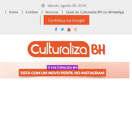
Skip
sábado, agosto 08, 2026
to
Sobre
Contato
Anuncie
Canal do Culturaliza BH no WhatsApp
content
Contribua via Google