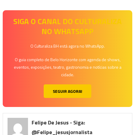
SIGA O CANAL DO CULTURALIZA
NO WHATSAPP
O Culturaliza BH está agora no WhatsApp.
O guia completo de Belo Horizonte com agenda de shows,
eventos, exposições, teatro, gastronomia e notícias sobre a
cidade.
SEGUIR AGORA!
Felipe De Jesus - Siga:
@felipe_jesusjornalista