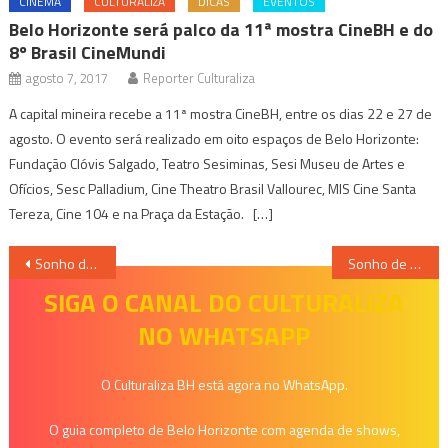
CINEMA
CULTURALIZA
DICAS
EVENTOS
Belo Horizonte será palco da 11ª mostra CineBH e do
8º Brasil CineMundi
agosto 7, 2017
Reporter Culturaliza
A capital mineira recebe a 11ª mostra CineBH, entre os dias 22 e 27 de
agosto. O evento será realizado em oito espaços de Belo Horizonte:
Fundação Clóvis Salgado, Teatro Sesiminas, Sesi Museu de Artes e
Ofícios, Sesc Palladium, Cine Theatro Brasil Vallourec, MIS Cine Santa
Tereza, Cine 104 e na Praça da Estação. […]
Navegação
Sonho de Natal 2025 inaugura a Casa do Papai Noel Matelassê e leva magia às famílias de Barbacena
Sonho de Natal Santos Dumont inicia nova tradição natalina com luzes, música e magia na cidade
de
SIGA O CANAL DO CULTURALIZA
NO WHATSAPP
Post
O Culturaliza BH está agora no WhatsApp.
O guia completo de Belo Horizonte com agenda de shows,