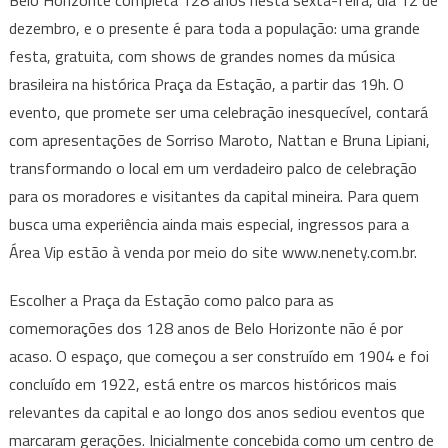
Belo Horizonte completa 128 anos nesta sexta-feira, dia 12 de
Lipiani
dezembro, e o presente é para toda a população: uma grande
agitam
festa, gratuita, com shows de grandes nomes da música
o
brasileira na histórica Praça da Estação, a partir das 19h. O
aniversário
evento, que promete ser uma celebração inesquecível, contará
de
BH
com apresentações de Sorriso Maroto, Nattan e Bruna Lipiani,
na
transformando o local em um verdadeiro palco de celebração
Praça
para os moradores e visitantes da capital mineira. Para quem
da
busca uma experiência ainda mais especial, ingressos para a
Estação
Área Vip estão à venda por meio do site www.nenety.com.br.
Escolher a Praça da Estação como palco para as
comemorações dos 128 anos de Belo Horizonte não é por
acaso. O espaço, que começou a ser construído em 1904 e foi
concluído em 1922, está entre os marcos históricos mais
relevantes da capital e ao longo dos anos sediou eventos que
marcaram gerações. Inicialmente concebida como um centro de