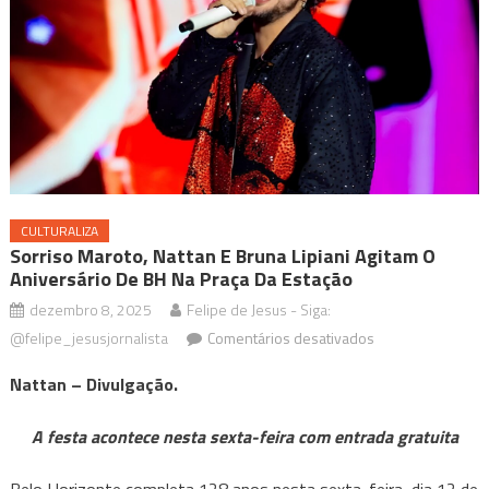
CULTURALIZA
Sorriso Maroto, Nattan E Bruna Lipiani Agitam O
Aniversário De BH Na Praça Da Estação
dezembro 8, 2025
Felipe de Jesus - Siga:
em
@felipe_jesusjornalista
Comentários desativados
Sorriso
Nattan – Divulgação.
Maroto,
Nattan
A festa acontece nesta sexta-feira com entrada gratuita
e
Bruna