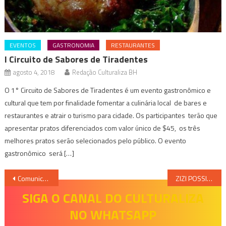
EVENTOS
GASTRONOMIA
RESTAURANTES
I Circuito de Sabores de Tiradentes
agosto 4, 2018
Redação Culturaliza BH
O 1° Circuito de Sabores de Tiradentes é um evento gastronômico e
cultural que tem por finalidade fomentar a culinária local de bares e
restaurantes e atrair o turismo para cidade. Os participantes terão que
apresentar pratos diferenciados com valor único de $45, os três
melhores pratos serão selecionados pelo público. O evento
gastronômico será […]
Navegação
Comunicado Nelson Wilians Advogados – esclarecimento sobre uso indevido do nome e da imagem institucional
ZIZI POSSI – CHORO DAS ÁGUAS
de
SIGA O CANAL DO CULTURALIZA
NO WHATSAPP
Post