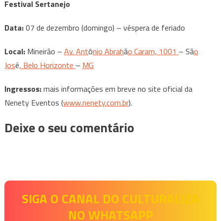
Festival Sertanejo
Data:
07 de dezembro (domingo) – véspera de feriado
Local:
Mineirão –
Av. Ant
ô
nio Abrah
ã
o Caram, 1001
– Sã
o
Jos
é
, Belo Horizonte
–
MG
Ingressos:
mais informações em breve no site oficial da
Nenety Eventos (
www.nenety.com.br
).
Deixe o seu comentário
SIGA O CANAL DO CULTURALIZA
NO WHATSAPP