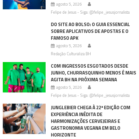
agosto 5, 2026
Felipe de Jesus - Siga: @felipe_jesusjornalista
DO SITE AO BOLSO: O GUIA ESSENCIAL
SOBRE APLICATIVOS DE APOSTAS E O
FAMOSO APK
agosto 5, 2026
Redação Culturaliza BH
COM INGRESSOS ESGOTADOS DESDE
JUNHO, CHURRASQUINHO MENOS É MAIS
AGITA BH NA PRÓXIMA SEMANA
agosto 5, 2026
Felipe de Jesus - Siga: @felipe_jesusjornalista
JUNGLEBIER CHEGA À 22ª EDIÇÃO COM
EXPERIÊNCIA INÉDITA DE
HARMONIZAÇÕES CERVEJEIRAS E
GASTRONOMIA VEGANA EM BELO
HORIZONTE