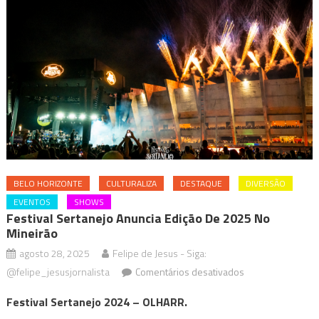
BELO HORIZONTE
CULTURALIZA
DESTAQUE
DIVERSÃO
EVENTOS
SHOWS
Festival Sertanejo Anuncia Edição De 2025 No
Mineirão
agosto 28, 2025
Felipe de Jesus - Siga:
em
@felipe_jesusjornalista
Comentários desativados
Festival
Festival Sertanejo 2024 – OLHARR.
Sertanejo