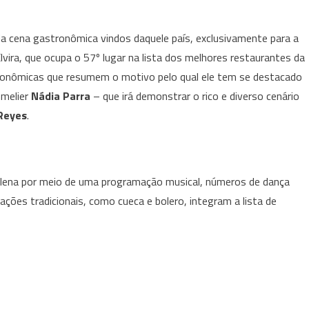
País
sul-
 da cena gastronômica vindos daquele país, exclusivamente para a
americano
com
Elvira, que ocupa o 57º lugar na lista dos melhores restaurantes da
convidados
stronômicas que resumem o motivo pelo qual ele tem se destacado
especiais
mmelier
Nádia Parra
– que irá demonstrar o rico e diverso cenário
 Reyes
.
chilena por meio de uma programação musical, números de dança
tações tradicionais, como cueca e bolero, integram a lista de