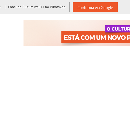
e
Canal do Culturaliza BH no WhatsApp
Contribua via Google