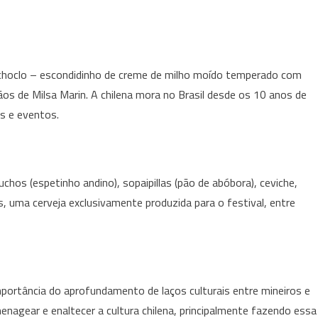
 choclo – escondidinho de creme de milho moído temperado com
ãos de Milsa Marin. A chilena mora no Brasil desde os 10 anos de
as e eventos.
uchos (espetinho andino), sopaipillas (pão de abóbora), ceviche,
is, uma cerveja exclusivamente produzida para o festival, entre
mportância do aprofundamento de laços culturais entre mineiros e
nagear e enaltecer a cultura chilena, principalmente fazendo essa