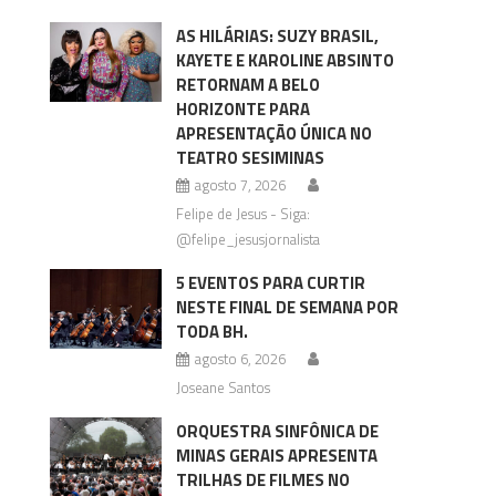
AS HILÁRIAS: SUZY BRASIL,
KAYETE E KAROLINE ABSINTO
RETORNAM A BELO
HORIZONTE PARA
APRESENTAÇÃO ÚNICA NO
TEATRO SESIMINAS
agosto 7, 2026
Felipe de Jesus - Siga:
@felipe_jesusjornalista
5 EVENTOS PARA CURTIR
NESTE FINAL DE SEMANA POR
TODA BH.
agosto 6, 2026
Joseane Santos
ORQUESTRA SINFÔNICA DE
MINAS GERAIS APRESENTA
TRILHAS DE FILMES NO