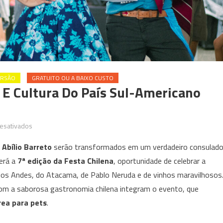
ERSÃO
GRATUITO OU A BAIXO CUSTO
 E Cultura Do País Sul-Americano
em
esativados
Festa
Abílio Barreto
serão transformados em um verdadeiro consulad
Chilena
berá a
7ª edição da Festa Chilena
, oportunidade de celebrar a
celebra
 dos Andes, do Atacama, de Pablo Neruda e de vinhos maravilhosos
comida
e
com a saborosa gastronomia chilena integram o evento, que
cultura
ea para pets
.
do