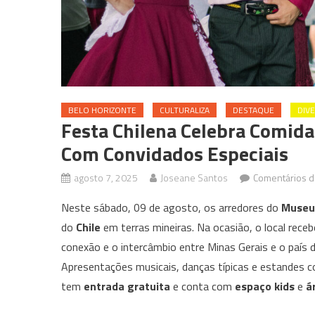
BELO HORIZONTE
CULTURALIZA
DESTAQUE
DIV
Festa Chilena Celebra Comida
Com Convidados Especiais
agosto 7, 2025
Joseane Santos
Comentários d
Neste sábado, 09 de agosto, os arredores do
Museu 
do
Chile
em terras mineiras. Na ocasião, o local rece
conexão e o intercâmbio entre Minas Gerais e o país
Apresentações musicais, danças típicas e estandes 
tem
entrada gratuita
e conta com
espaço kids
e
ár