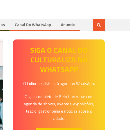
tas
Canal Do WhatsApp
Anuncie
SIGA O CANAL DO
CULTURALIZA NO
WHATSAPP
O Culturaliza BH está agora no WhatsApp.
O guia completo de Belo Horizonte com
agenda de shows, eventos, exposições,
teatro, gastronomia e notícias sobre a
cidade.