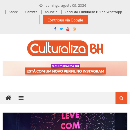
Skip
domingo, agosto 09, 2026
to
Sobre
Contato
Anuncie
Canal do Culturaliza BH no WhatsApp
content
Contribua via Google