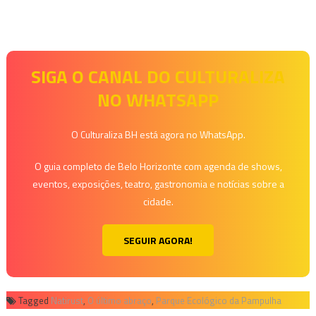
SIGA O CANAL DO CULTURALIZA
NO WHATSAPP
O Culturaliza BH está agora no WhatsApp.
O guia completo de Belo Horizonte com agenda de shows,
eventos, exposições, teatro, gastronomia e notícias sobre a
cidade.
SEGUIR AGORA!
Tagged
Natirust
,
O último abraço
,
Parque Ecológico da Pampulha