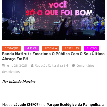
DESTAQUE
MÚSICA
RESENHA
RESENHAS
SHOWS
Banda Natiruts Emociona O Público Com O Seu Último
Abraço Em BH
julho 28, 2025
Redação Culturaliza BH
Comentários
em
desativados
Banda
Por Iolanda Martins
Natiruts
emociona
o
público
Nesse
sábado (26/07)
, no
Parque Ecológico da Pampulha
, a