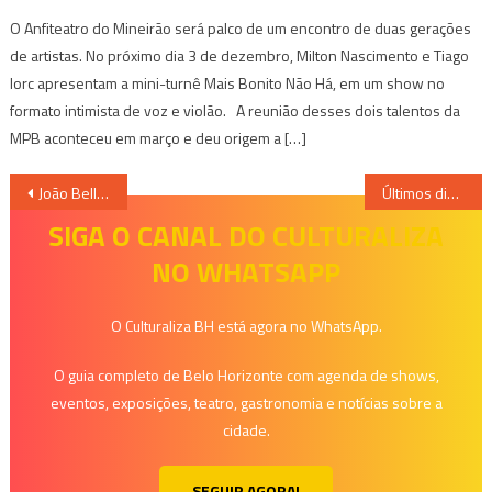
O Anfiteatro do Mineirão será palco de um encontro de duas gerações
de artistas. No próximo dia 3 de dezembro, Milton Nascimento e Tiago
Iorc apresentam a mini-turnê Mais Bonito Não Há, em um show no
formato intimista de voz e violão. A reunião desses dois talentos da
MPB aconteceu em março e deu origem a […]
Navegação
João Belleza lança música em parceria com Claudio Venturini
Últimos dias do circo gratuito em Mário Campos
de
SIGA O CANAL DO CULTURALIZA
NO WHATSAPP
Post
O Culturaliza BH está agora no WhatsApp.
O guia completo de Belo Horizonte com agenda de shows,
eventos, exposições, teatro, gastronomia e notícias sobre a
cidade.
SEGUIR AGORA!