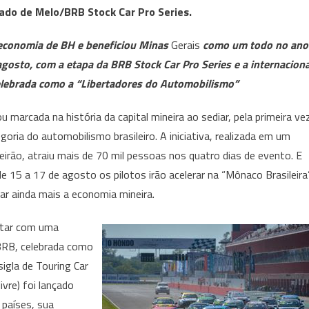
ado de Melo/BRB Stock Car Pro Series.
Stock
Festival
 economia de BH e beneficiou Minas
Gerais
como um todo no ano
apresenta
gosto, com a etapa da BRB Stock Car Pro Series e a internaciona
duas
lebrada como a “Libertadores do Automobilismo”
categorias
do
 marcada na história da capital mineira ao sediar, pela primeira ve
automobilismo
oria do automobilismo brasileiro. A iniciativa, realizada em um
e
neirão, atraiu mais de 70 mil pessoas nos quatro dias de evento. E
movimenta
a
e 15 a 17 de agosto os pilotos irão acelerar na “Mônaco Brasileira”
economia
r ainda mais a economia mineira.
mineira
ntar com uma
 BRB, celebrada como
igla de Touring Car
ivre) foi lançado
 países, sua