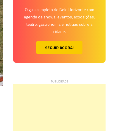
O guia completo de Belo Horizonte com
agenda de shows, eventos, exposições,
teatro, gastronomia e notícias sobre a
cidade.
SEGUIR AGORA!