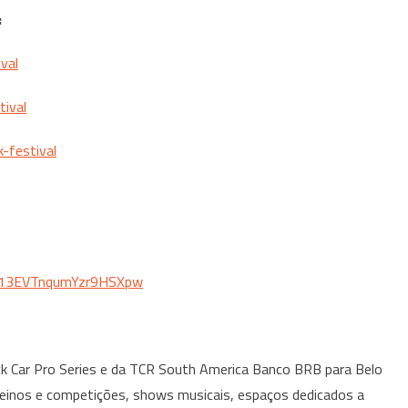
:
val
ival
k-
festival
13EVTnqumYzr9HSXpw
k Car Pro Series e da TCR South America Banco BRB para Belo
reinos e competições, shows musicais, espaços dedicados a