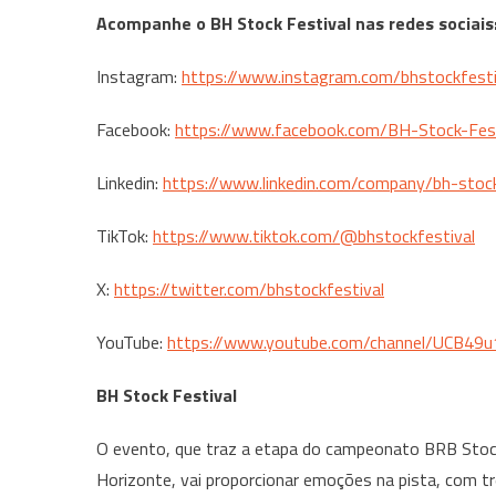
Acompanhe o BH Stock Festival nas redes sociais
Instagram:
https://www.
instagram.com/bhstockfesti
Facebook:
https://www.
facebook.com/BH-Stock-Fest
Linkedin:
https://www.
linkedin.com/company/bh-stoc
TikTok:
https://www.tiktok.
com/@bhstockfestival
X:
https://twitter.com/
bhstockfestival
YouTube:
https://www.youtube.
com/channel/
UCB49u
BH Stock Festival
O evento, que traz a etapa do campeonato BRB Stoc
Horizonte, vai proporcionar emoções na pista, com t