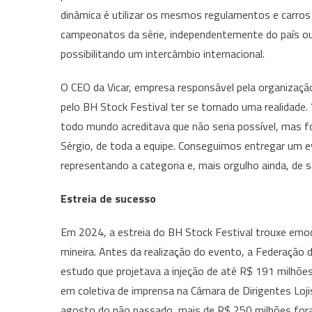
dinâmica é utilizar os mesmos regulamentos e carro
campeonatos da série, independentemente do país ou
possibilitando um intercâmbio internacional.
O CEO da Vicar, empresa responsável pela organização 
pelo BH Stock Festival ter se tornado uma realidade.
todo mundo acreditava que não seria possível, mas f
Sérgio, de toda a equipe. Conseguimos entregar um ev
representando a categoria e, mais orgulho ainda, de 
Estreia de sucesso
Em 2024, a estreia do BH Stock Festival trouxe emoção
mineira. Antes da realização do evento, a Federação 
estudo que projetava a injeção de até R$ 191 milhõ
em coletiva de imprensa na Câmara de Dirigentes Loji
agosto do não passado, mais de R$ 250 milhões for