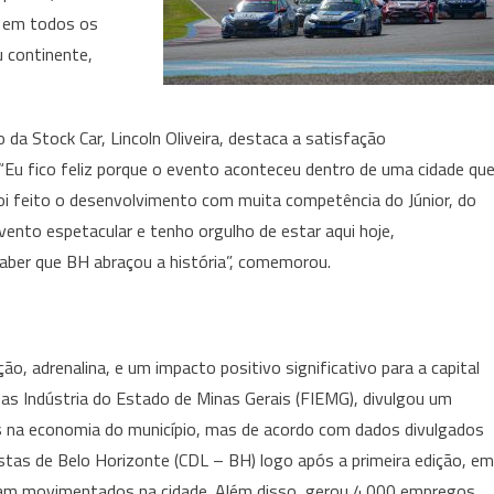
s em todos os
 continente,
da Stock Car, Lincoln Oliveira, destaca a satisfação
 “Eu fico feliz porque o evento aconteceu dentro de uma cidade qu
oi feito o desenvolvimento com muita competência do Júnior, do
ento espetacular e tenho orgulho de estar aqui hoje,
saber que BH abraçou a história”, comemorou.
, adrenalina, e um impacto positivo significativo para a capital
das Indústria do Estado de Minas Gerais (FIEMG), divulgou um
es na economia do município, mas de acordo com dados divulgados
stas de Belo Horizonte (CDL – BH) logo após a primeira edição, em
am movimentados na cidade. Além disso, gerou 4.000 empregos