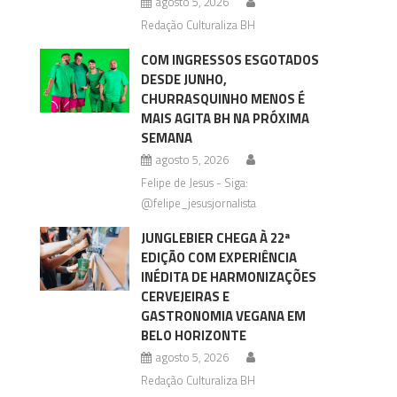
agosto 5, 2026
Redação Culturaliza BH
COM INGRESSOS ESGOTADOS
DESDE JUNHO,
CHURRASQUINHO MENOS É
MAIS AGITA BH NA PRÓXIMA
e
SEMANA
agosto 5, 2026
Felipe de Jesus - Siga:
@felipe_jesusjornalista
JUNGLEBIER CHEGA À 22ª
EDIÇÃO COM EXPERIÊNCIA
INÉDITA DE HARMONIZAÇÕES
CERVEJEIRAS E
GASTRONOMIA VEGANA EM
BELO HORIZONTE
agosto 5, 2026
Redação Culturaliza BH