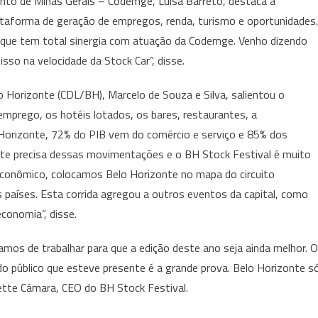
nto de Minas Gerais – Codemge, Luísa Barreto, destaca a
ataforma de geração de empregos, renda, turismo e oportunidades.
 que tem total sinergia com atuação da Codemge. Venho dizendo
sso na velocidade da Stock Car”, disse.
o Horizonte (CDL/BH), Marcelo de Souza e Silva, salientou o
emprego, os hotéis lotados, os bares, restaurantes, a
Horizonte, 72% do PIB vem do comércio e serviço e 85% dos
te precisa dessas movimentações e o BH Stock Festival é muito
econômico, colocamos Belo Horizonte no mapa do circuito
 países. Esta corrida agregou a outros eventos da capital, como
conomia”, disse.
os de trabalhar para que a edição deste ano seja ainda melhor. 
 público que esteve presente é a grande prova. Belo Horizonte s
ette Câmara, CEO do BH Stock Festival.