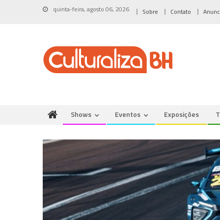
Skip
quinta-feira, agosto 06, 2026
Sobre
Contato
Anunc
to
content
Shows
Eventos
Exposições
T