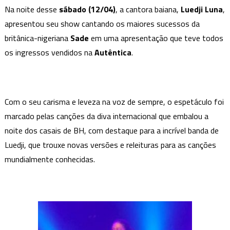
clássicos
Na noite desse
sábado (12/04)
, a cantora baiana,
Luedji Luna
,
de
apresentou seu show cantando os maiores sucessos da
Sade,
britânica-nigeriana
Sade
em uma apresentação que teve todos
em
os ingressos vendidos na
Autêntica
.
show
ingressos
esgotados
na
Com o seu carisma e leveza na voz de sempre, o espetáculo foi
Autêntica
marcado pelas canções da diva internacional que embalou a
noite dos casais de BH, com destaque para a incrível banda de
Luedji, que trouxe novas versões e releituras para as canções
mundialmente conhecidas.