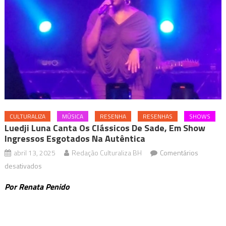
CULTURALIZA
MÚSICA
RESENHA
RESENHAS
SHOWS
Luedji Luna Canta Os Clássicos De Sade, Em Show
Ingressos Esgotados Na Autêntica
abril 13, 2025
Redação Culturaliza BH
Comentários
em
desativados
Luedji
Por Renata Penido
Luna
canta
os