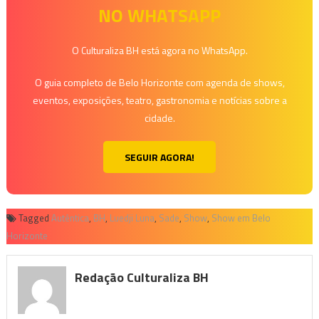
NO WHATSAPP
O Culturaliza BH está agora no WhatsApp.
O guia completo de Belo Horizonte com agenda de shows,
eventos, exposições, teatro, gastronomia e notícias sobre a
cidade.
SEGUIR AGORA!
Tagged
Autêntica
,
BH
,
Luedji Luna
,
Sade
,
Show
,
Show em Belo
Horizonte
Redação Culturaliza BH