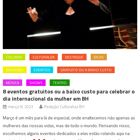
COLUNAS
CULTURALIZA
DESTAQUE
DICAS
DIVERSÃO
EVENTOS
GRATUITO OU A BAIXO CUSTO
MÚSICA
SHOWS
TEATRO
8 eventos gratuitos ou a baixo custo para celebrar o
dia internacional da mulher em BH
março 8, 2023
Redação Culturaliza BH
Março é um mês para lá de especial, onde enaltecemos não apenas as
mulheres das nossas vidas, mas de todo o mundo. Pensando nisso,
escolhemos alguns eventos dedicados a elas estão rolando aqui na