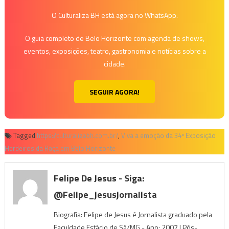
O Culturaliza BH está agora no WhatsApp.
O guia completo de Belo Horizonte com agenda de shows,
eventos, exposições, teatro, gastronomia e notícias sobre a
cidade.
SEGUIR AGORA!
Tagged
https://culturalizabh.com.br/
,
Viva a emoção da 34ª Exposição
Herdeiros da Raça em Belo Horizonte
Felipe De Jesus - Siga:
@felipe_jesusjornalista
Biografia: Felipe de Jesus é Jornalista graduado pela
Faculdade Estácio de Sá/MG - Ano: 2007 | Pós-