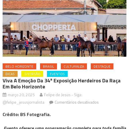
BELO HORIZONTE
BRASIL
CULTURALIZA
DESTAQUE
DICAS
DIVERSÃO
EVENTOS
Viva A Emoção Da 34ª Exposição Herdeiros Da Raça
Em Belo Horizonte
março 20, 2025
Felipe de Jesus - Siga:
em
@felipe_jesusjornalista
Comentários desativados
Viva
Crédito: BS Fotografia.
a
emoção
Evento oferece uma programação completa para toda família