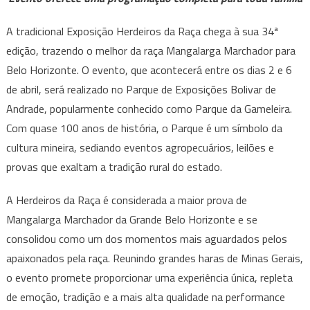
da
34ª
A tradicional Exposição Herdeiros da Raça chega à sua 34ª
Exposição
edição, trazendo o melhor da raça Mangalarga Marchador para
Herdeiros
Belo Horizonte. O evento, que acontecerá entre os dias 2 e 6
da
de abril, será realizado no Parque de Exposições Bolivar de
Raça
Andrade, popularmente conhecido como Parque da Gameleira.
em
Belo
Com quase 100 anos de história, o Parque é um símbolo da
Horizonte
cultura mineira, sediando eventos agropecuários, leilões e
provas que exaltam a tradição rural do estado.
A Herdeiros da Raça é considerada a maior prova de
Mangalarga Marchador da Grande Belo Horizonte e se
consolidou como um dos momentos mais aguardados pelos
apaixonados pela raça. Reunindo grandes haras de Minas Gerais,
o evento promete proporcionar uma experiência única, repleta
de emoção, tradição e a mais alta qualidade na performance