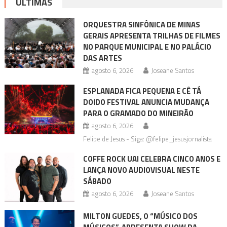
ÚLTIMAS
ORQUESTRA SINFÔNICA DE MINAS
GERAIS APRESENTA TRILHAS DE FILMES
NO PARQUE MUNICIPAL E NO PALÁCIO
DAS ARTES
agosto 6, 2026
Joseane Santos
ESPLANADA FICA PEQUENA E CÊ TÁ
DOIDO FESTIVAL ANUNCIA MUDANÇA
PARA O GRAMADO DO MINEIRÃO
agosto 6, 2026
Felipe de Jesus - Siga: @felipe_jesusjornalista
COFFE ROCK UAI CELEBRA CINCO ANOS E
LANÇA NOVO AUDIOVISUAL NESTE
SÁBADO
agosto 6, 2026
Joseane Santos
MILTON GUEDES, O “MÚSICO DOS