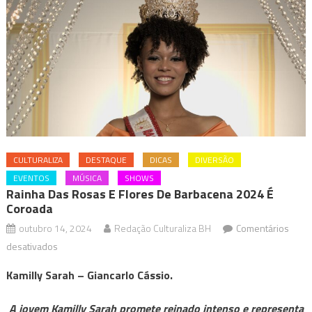
CULTURALIZA
DESTAQUE
DICAS
DIVERSÃO
EVENTOS
MÚSICA
SHOWS
Rainha Das Rosas E Flores De Barbacena 2024 É
Coroada
outubro 14, 2024
Redação Culturaliza BH
Comentários
em
desativados
Rainha
Kamilly Sarah – Giancarlo Cássio.
das
Rosas
A jovem Kamilly Sarah promete reinado intenso e representa