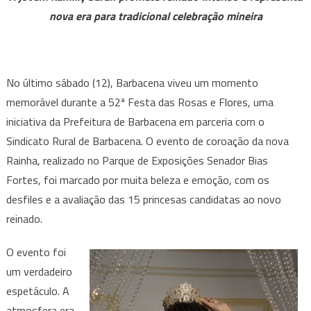
e
nova era para tradicional celebração mineira
Flores
de
Barbacena
2024
No último sábado (12), Barbacena viveu um momento
é
memorável durante a 52ª Festa das Rosas e Flores, uma
coroada
iniciativa da Prefeitura de Barbacena em parceria com o
Sindicato Rural de Barbacena. O evento de coroação da nova
Rainha, realizado no Parque de Exposições Senador Bias
Fortes, foi marcado por muita beleza e emoção, com os
desfiles e a avaliação das 15 princesas candidatas ao novo
reinado.
O evento foi
um verdadeiro
espetáculo. A
atmosfera era