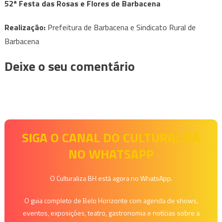
52ª Festa das Rosas e Flores
de Barbacena
Realização:
Prefeitura de Barbacena e Sindicato Rural de
Barbacena
Deixe o seu comentário
SIGA O CANAL DO CULTURALIZA
NO WHATSAPP
O Culturaliza BH está agora no WhatsApp.
O guia completo de Belo Horizonte com agenda de shows,
eventos, exposições, teatro, gastronomia e notícias sobre a