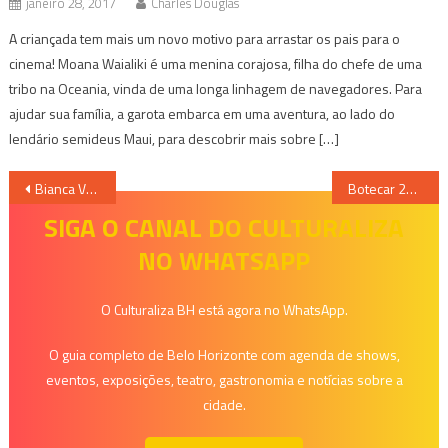
janeiro 28, 2017
Charles Douglas
A criançada tem mais um novo motivo para arrastar os pais para o
cinema! Moana Waialiki é uma menina corajosa, filha do chefe de uma
tribo na Oceania, vinda de uma longa linhagem de navegadores. Para
ajudar sua família, a garota embarca em uma aventura, ao lado do
lendário semideus Maui, para descobrir mais sobre […]
Navegação
Bianca Vale: De Modelo Vencedora do Câncer a Mãe, Influenciadora e CEO de Sucesso
Botecar 2024 valoriza cultura de botecos locais em Belo Horizonte
de
SIGA O CANAL DO CULTURALIZA
NO WHATSAPP
Post
O Culturaliza BH está agora no WhatsApp.
O guia completo de Belo Horizonte com agenda de shows,
eventos, exposições, teatro, gastronomia e notícias sobre a
cidade.