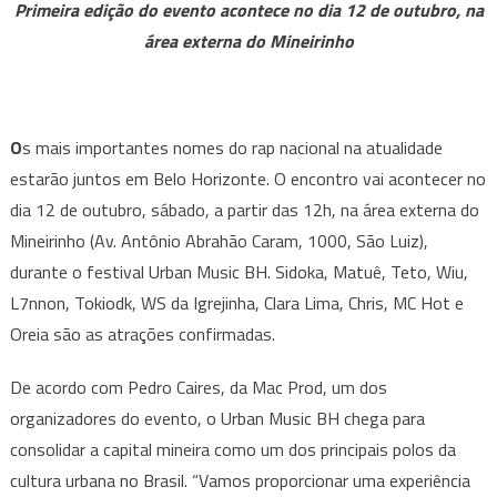
Primeira edição do evento acontece no dia 12 de outubro, na
MC
área externa do Mineirinho
Hot,
Oreia
e
outros
O
s mais importantes nomes do rap nacional na atualidade
nomes
estarão juntos em Belo Horizonte. O encontro vai acontecer no
do
dia 12 de outubro, sábado, a partir das 12h, na área externa do
rap
Mineirinho (Av. Antônio Abrahão Caram, 1000, São Luiz),
nacional
durante o festival Urban Music BH. Sidoka, Matuê, Teto, Wiu,
agitam
o
L7nnon, Tokiodk, WS da Igrejinha, Clara Lima, Chris, MC Hot e
Urban
Oreia são as atrações confirmadas.
Music
BH
De acordo com Pedro Caires, da Mac Prod, um dos
organizadores do evento, o Urban Music BH chega para
consolidar a capital mineira como um dos principais polos da
cultura urbana no Brasil. “Vamos proporcionar uma experiência