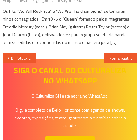
Felipe de Jesus - Siga: @felipe_jesusjornalista
Os hits “We Will Rock You” e “We Are The Champions” se tornaram
hinos consagrados Em 1975 o “Queen” formado pelos integrantes
Freddie Mercury (vocal), Brian May (guitarra) Roger Taylor (bateria) e
John Deacon (baixo), entrava de vez para o grupo seleto de bandas
bem sucedidas e reconhecidas no mundo e não era para […]
Navegação
BH Stock Festival: Sérgio Sette Câmara recebe homenagem do Sindicato dos Taxistas
Romancista erótica Nàna Páuvoli participa da Bienal de São Paulo com relançamento de livro
de
SIGA O CANAL DO CULTURALIZA
NO WHATSAPP
Post
O Culturaliza BH está agora no WhatsApp.
O guia completo de Belo Horizonte com agenda de shows,
eventos, exposições, teatro, gastronomia e notícias sobre a
cidade.