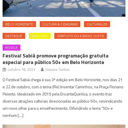
BELO HORIZONTE
CULTURA & CIDADANIA
CULTURALIZA
DESTAQUE
DIVERSÃO
GRATUITO OU A BAIXO CUSTO
MÚSICA
Festival Sabiá promove programação gratuita
especial para público 50+ em Belo Horizonte
outubro 18, 2023
Joseane Santos
O Festival Sabiá chega à sua 3ª edição em Belo Horizonte, nos dias 21
e 22 de outubro, com o tema (Re) Inventar Caminhos, na Praça Floriano
Peixoto. Idealizado em 2019 pela EncantaQueVoa, o evento traz
diversas atrações culturais direcionadas ao público 50+, reivindicando
um novo olhar para o envelhecimento. Difundindo o lema “50+ e
nenhum […]