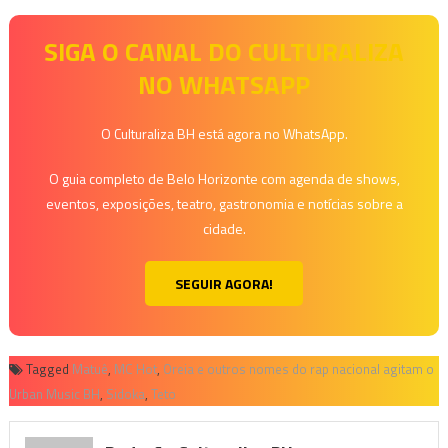
SIGA O CANAL DO CULTURALIZA
NO WHATSAPP
O Culturaliza BH está agora no WhatsApp.
O guia completo de Belo Horizonte com agenda de shows,
eventos, exposições, teatro, gastronomia e notícias sobre a
cidade.
SEGUIR AGORA!
Tagged
Matuê
,
MC Hot
,
Oreia e outros nomes do rap nacional agitam o
Urban Music BH
,
Sidoka
,
Teto