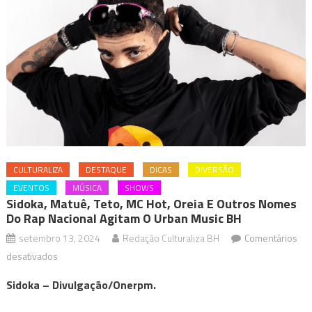
CULTURALIZA
DESTAQUE
DICAS
DIVERSÃO
EVENTOS
MÚSICA
SHOWS
Sidoka, Matuê, Teto, MC Hot, Oreia E Outros Nomes
Do Rap Nacional Agitam O Urban Music BH
setembro 13, 2024
Redação Culturaliza BH
Comentários
em
desativados
Sidoka,
Sidoka – Divulgação/Onerpm.
Matuê,
Teto,