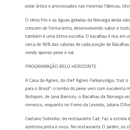
polar ártico e processados nas mesmas fábricas, técn
O clima frio e as águas geladas da Noruega ainda sã
crescem de forma lenta, desenvolvendo sabor e textu
também é uma ótima escolha. O bacalhau é rico em vit
cerca de 96% das calorias de cada porção de Bacalhau p
sendo apenas peixe e sal.
PROGRAMAÇÃO BELO HORIZONTE
A Casa da Agnes, da chef Agnes Farkasvolgyi, traz o
para o Brasil”: o lombo do peixe vem com suculenta 
Butiquim, de Jana Barrozo, o Bacalhau da Noruega vir
romesco, enquanto no Forno da Levindo, Juliana D’Aur
Caetano Sobrinho, do restaurante Caê, faz a estrela d
azeitona preta e ovos. No restaurante O Jardim, os c