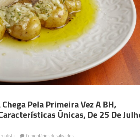
 Chega Pela Primeira Vez A BH,
aracterísticas Únicas, De 25 De Julh
em
rnalista
Comentários desativados