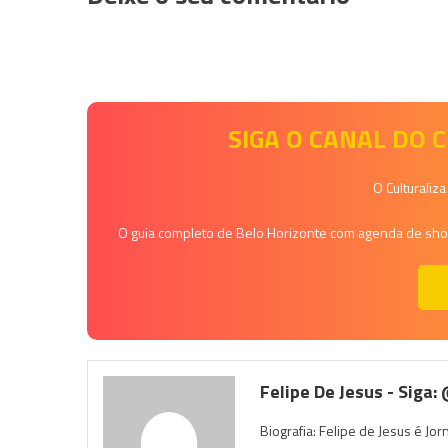
SIGA O CANAL DO
O Culturaliz
O guia completo de Belo Horizonte com agenda de shows
Felipe De Jesus - Siga:
Biografia: Felipe de Jesus é Jo