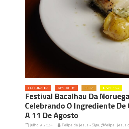
CULTURALIZA
DESTAQUE
DICAS
DIVERSÃO
Festival Bacalhau Da Noruega
Celebrando O Ingrediente De C
A 11 De Agosto
julho 9, 2024
Felipe de Jesus - Siga: @felipe_jesusjo