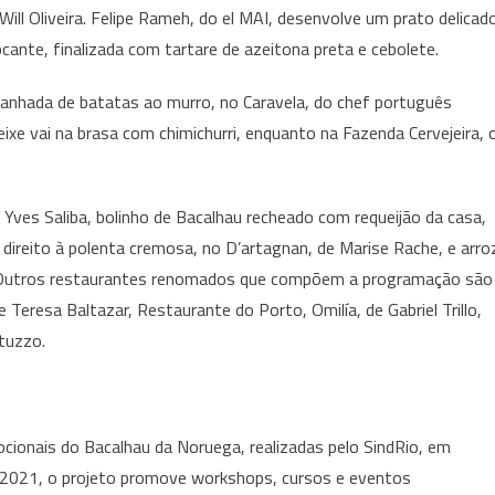
ll Oliveira. Felipe Rameh, do el MAI, desenvolve um prato delicad
cante, finalizada com tartare de azeitona preta e cebolete.
anhada de batatas ao murro, no Caravela, do chef português
eixe vai na brasa com chimichurri, enquanto na Fazenda Cervejeira, 
ves Saliba, bolinho de Bacalhau recheado com requeijão da casa,
 direito à polenta cremosa, no D’artagnan, de Marise Rache, e arro
a. Outros restaurantes renomados que compõem a programação são
 Teresa Baltazar, Restaurante do Porto, Omilía, de Gabriel Trillo,
tuzzo.
ionais do Bacalhau da Noruega, realizadas pelo SindRio, em
 2021, o projeto promove workshops, cursos e eventos