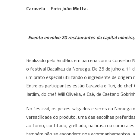
Caravela – Foto João Motta.
Evento envolve 20 restaurantes da capital mineira
Realizado pelo SindRio, em parceria com o Conselho 
o festival Bacalhau da Noruega. De 25 de julho a 11 
um prato especial utilizando o ingrediente de origem
Entre os participantes estão Caravela e Turi, do chef
Jardim, do chef Will Oliveira; e Caê, de Caetano Sobrin
No festival, os peixes salgados e secos da Noruega m
versatilidade do produto, uma das escolhas preferid
ao forno, confitado, grelhado, na brasa ou como a es
também não se escondem: nos acompanhamentos, angu