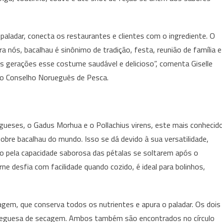
de
julho
a
aladar, conecta os restaurantes e clientes com o ingrediente. O
11
ara nós, bacalhau é sinônimo de tradição, festa, reunião de família e
de
s gerações esse costume saudável e delicioso”, comenta Giselle
agosto
do Conselho Norueguês de Pesca.
egueses, o Gadus Morhua e o Pollachius virens, este mais conhecid
bre bacalhau do mundo. Isso se dá devido à sua versatilidade,
do pela capacidade saborosa das pétalas se soltarem após o
e desfia com facilidade quando cozido, é ideal para bolinhos,
agem, que conserva todos os nutrientes e apura o paladar. Os dois
orueguesa de secagem. Ambos também são encontrados no círculo