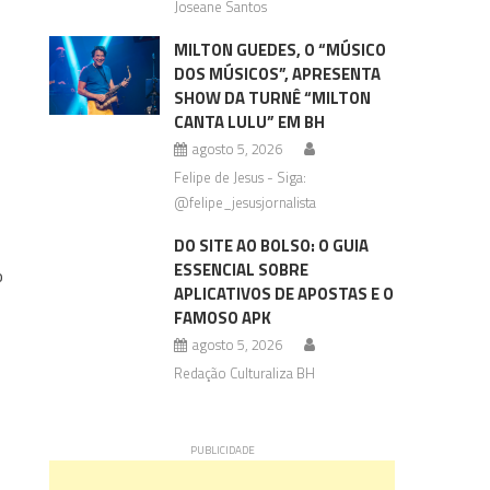
Joseane Santos
MILTON GUEDES, O “MÚSICO
DOS MÚSICOS”, APRESENTA
SHOW DA TURNÊ “MILTON
CANTA LULU” EM BH
agosto 5, 2026
Felipe de Jesus - Siga:
@felipe_jesusjornalista
DO SITE AO BOLSO: O GUIA
ESSENCIAL SOBRE
o
APLICATIVOS DE APOSTAS E O
FAMOSO APK
agosto 5, 2026
Redação Culturaliza BH