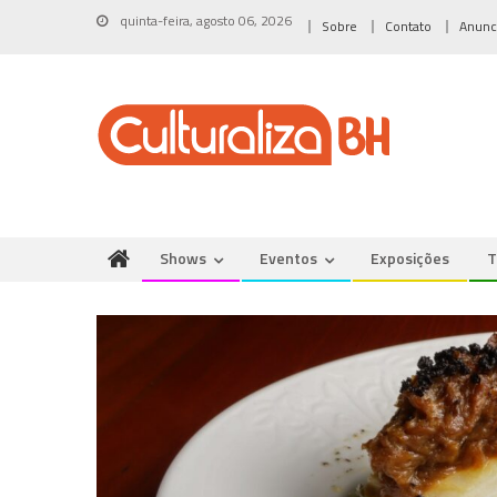
Skip
quinta-feira, agosto 06, 2026
Sobre
Contato
Anunc
to
content
Shows
Eventos
Exposições
T