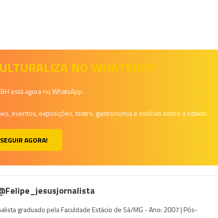
 CULTURALIZA NO WHATSAPP
a BH está agora no WhatsApp.
, eventos, exposições, teatro, gastronomia e notícias sobre a cidade.
SEGUIR AGORA!
 @felipe_jesusjornalista
rnalista graduado pela Faculdade Estácio de Sá/MG - Ano: 2007 | Pós-