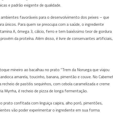
icas e padrão exigente de qualidade.
o ambientes favoráveis para o desenvolvimento dos peixes – que
ra únicos. Para quem se preocupa com a saúde, o ingrediente
amina A, ômega 3, cálcio, ferro e tem baixíssimo teor de gordura
rovêm da proteína. Além disso, é livre de conservantes artificiais,
 toque mineiro ao bacalhau no prato “Trem da Noruega que viajou
mandioca amarela, toucinho, banana, pimentão e couve. No Caberne
a recheio de pastéis sequinhos, com cebola caramelizada e creme
ia Myrrha, é recheio de pizza de longa fermentação.
o prato confitada com linguiça caipira, alho poró, pimentões,
lientes vão poder experimentar o ingrediente em sua forma