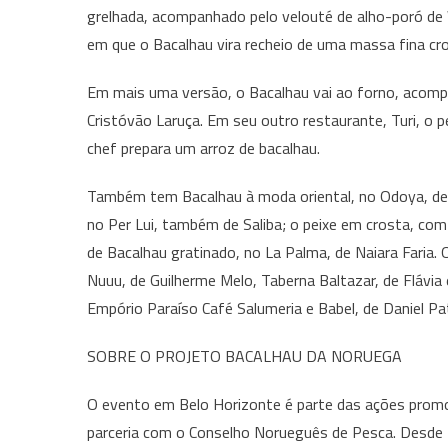
grelhada, acompanhado pelo velouté de alho-poró de Wi
em que o Bacalhau vira recheio de uma massa fina cro
Em mais uma versão, o Bacalhau vai ao forno, acomp
Cristóvão Laruça. Em seu outro restaurante, Turi, o p
chef prepara um arroz de bacalhau.
Também tem Bacalhau à moda oriental, no Odoya, de Y
no Per Lui, também de Saliba; o peixe em crosta, com
de Bacalhau gratinado, no La Palma, de Naiara Fari
Nuuu, de Guilherme Melo, Taberna Baltazar, de Flávia e
Empório Paraíso Café Salumeria e Babel, de Daniel Pa
SOBRE O PROJETO BACALHAU DA NORUEGA
O evento em Belo Horizonte é parte das ações promoc
parceria com o Conselho Norueguês de Pesca. Desde