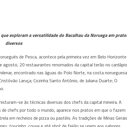
Festival
Bacalhau
da
Noruega
chega
, que exploram a versatilidade do Bacalhau da Noruega em prato
pela
diversos
primeira
vez
Norueguês de Pesca, acontece pela primeira vez em Belo Horizonte
a
de agosto, 20 restaurantes renomados da capital terão no cardápi
BH,
 milenar, encontrado nas águas do Polo Norte, na costa norueguesa
celebrando
 Cristóvão Laruça; Cozinha Santo Antônio, de Juliana Duarte; O
o
ingrediente
ho.
de
isturam-se às técnicas diversas dos chefs da capital mineira. A
características
únicas,
as de chefs por todo o mundo, aparece nos pratos em que o fazem
de
trela em recheios de pizza ou pastéis. As tradições de Minas Gerai
25
, toucinho, couve e até shot de feijão se unem aos sabores