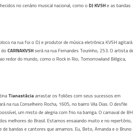
nhecidos no cenário musical nacional, como o
DJ KVSH
e as bandas
o
Carnaval
de
Belo
Horizonte
loco na rua foi o DJ e produtor de música eletrônica KVSH agitará
2024
o do
CARNAKVSH
será na rua Fernandes Tourinho, 253. O artista d
ao redor do mundo, como o Rock in Rio, Tomorrowland Bélgica,
ntina
Tianastácia
arrastar os foliões com seus sucessos em
rá na rua Conselheiro Rocha, 1605, no bairro Vila Dias. O desfile
ossível, um misto de alegria com frio na barriga. O carnaval de BH
m dos melhores do Brasil. Estamos ensaiando muito e no repertório,
 e de bandas e cantores que amamos. Eu, Beto, Amanda e o Bruno