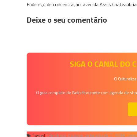
Endereço de concentração: avenida Assis Chateaubria
Deixe o seu comentário
SIGA O CANAL DO
O Culturaliz
O guia completo de Belo Horizonte com agenda de shows
Tagged
Cabrobloco
,
Carnaval
,
culturalizabh
,
DJ KVSH
,
Lagu