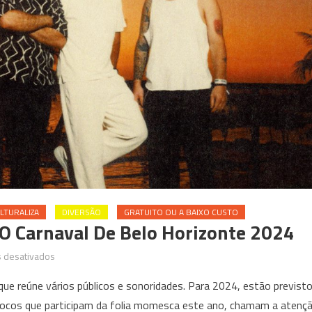
LTURALIZA
DIVERSÃO
GRATUITO OU A BAIXO CUSTO
 O Carnaval De Belo Horizonte 2024
em
 desativados
Artistas
que reúne vários públicos e sonoridades. Para 2024, estão previst
mineiros
 blocos que participam da folia momesca este ano, chamam a atenç
prestigiam