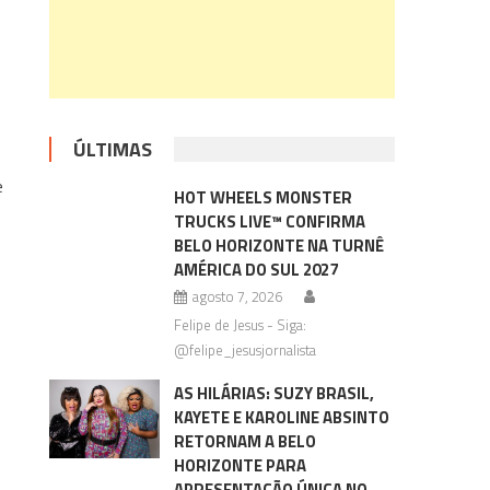
ÚLTIMAS
e
HOT WHEELS MONSTER
TRUCKS LIVE™ CONFIRMA
BELO HORIZONTE NA TURNÊ
AMÉRICA DO SUL 2027
agosto 7, 2026
Felipe de Jesus - Siga:
@felipe_jesusjornalista
AS HILÁRIAS: SUZY BRASIL,
KAYETE E KAROLINE ABSINTO
RETORNAM A BELO
HORIZONTE PARA
APRESENTAÇÃO ÚNICA NO