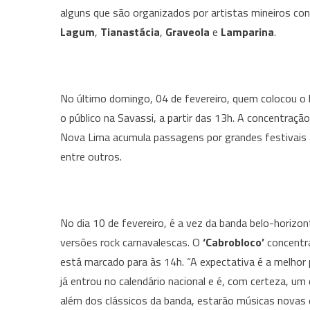
alguns que são organizados por artistas mineiros co
Lagum
,
Tianastácia
,
Graveola
e
Lamparina
.
No último domingo, 04 de fevereiro, quem colocou o b
o público na Savassi, a partir das 13h. A concentraçã
Nova Lima acumula passagens por grandes festivais 
entre outros.
No dia 10 de fevereiro, é a vez da banda belo-horizo
versões rock carnavalescas. O
‘Cabrobloco’
concentra
está marcado para às 14h. “A expectativa é a melhor p
já entrou no calendário nacional e é, com certeza, u
além dos clássicos da banda, estarão músicas novas