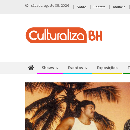
Skip
sábado, agosto 08, 2026
Sobre
Contato
Anuncie
to
content
Shows
Eventos
Exposições
T