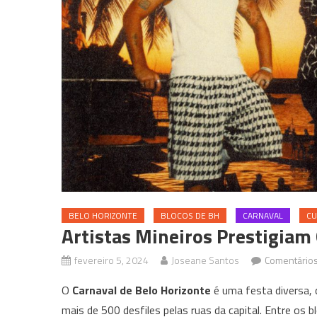
BELO HORIZONTE
BLOCOS DE BH
CARNAVAL
CU
Artistas Mineiros Prestigiam
fevereiro 5, 2024
Joseane Santos
Comentários
O
Carnaval de Belo Horizonte
é uma festa diversa, 
mais de 500 desfiles pelas ruas da capital. Entre os