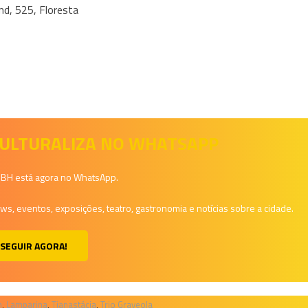
nd, 525, Floresta
 CULTURALIZA NO WHATSAPP
a BH está agora no WhatsApp.
, eventos, exposições, teatro, gastronomia e notícias sobre a cidade.
SEGUIR AGORA!
m
,
Lamparina
,
Tianastácia
,
Trio Graveola