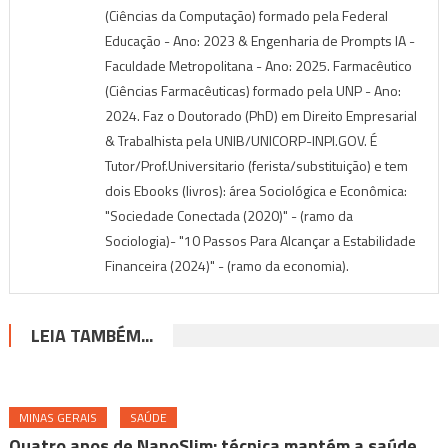
(Ciências da Computação) formado pela Federal
Educação - Ano: 2023 & Engenharia de Prompts IA -
Faculdade Metropolitana - Ano: 2025. Farmacêutico
(Ciências Farmacêuticas) formado pela UNP - Ano:
2024. Faz o Doutorado (PhD) em Direito Empresarial
& Trabalhista pela UNIB/UNICORP-INPI.GOV. É
Tutor/Prof.Universitario (ferista/substituição) e tem
dois Ebooks (livros): área Sociológica e Econômica:
"Sociedade Conectada (2020)" - (ramo da
Sociologia)- "10 Passos Para Alcançar a Estabilidade
Financeira (2024)" - (ramo da economia).
LEIA TAMBÉM...
MINAS GERAIS
SAÚDE
Quatro anos de NanoSlim: técnica mantém a saúde