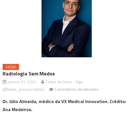
SAÚDE
Radiologia Sem Medos
janeiro 31, 2024
Felipe de Jesus - Siga:
em
@felipe_jesusjornalista
Comentários desativados
Radiologia
Dr. Júlio Almeida, médico da VX Medical Innovation. Crédito:
sem
Ana Medeiros.
medos