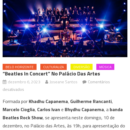
BELO HORIZONTE
CULTURALIZA
DIVERSÃO
MÚSICA
“Beatles In Concert” No Palácio Das Artes
dezembro 6, 2023
Joseane Santos
Comentários
em
desativados
“Beatles
Formada por
Khadhu Capanema
,
Guilherme Rancanti
,
in
Marcelo Cioglia
,
Carlos Ivan
e
Bhydhu Capanema
, a
banda
Concert”
Beatles Rock Show
, se apresenta neste domingo, 10 de
no
dezembro, no Palácio das Artes, às 19h, para apresentação do
Palácio