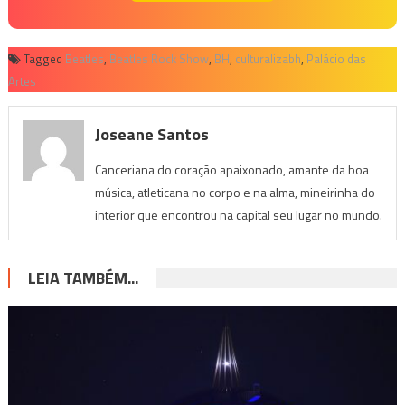
Tagged
Beatles
,
Beatles Rock Show
,
BH
,
culturalizabh
,
Palácio das
Artes
Joseane Santos
Canceriana do coração apaixonado, amante da boa
música, atleticana no corpo e na alma, mineirinha do
interior que encontrou na capital seu lugar no mundo.
LEIA TAMBÉM...