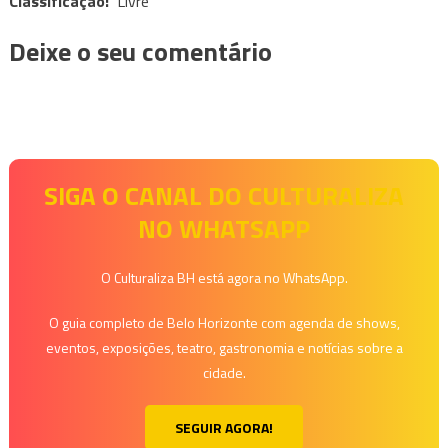
Classificação:
Livre
Deixe o seu comentário
SIGA O CANAL DO CULTURALIZA
NO WHATSAPP
O Culturaliza BH está agora no WhatsApp.
O guia completo de Belo Horizonte com agenda de shows,
eventos, exposições, teatro, gastronomia e notícias sobre a
cidade.
SEGUIR AGORA!