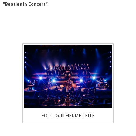
das
“Beatles In Concert”
.
Artes
FOTO: GUILHERME LEITE