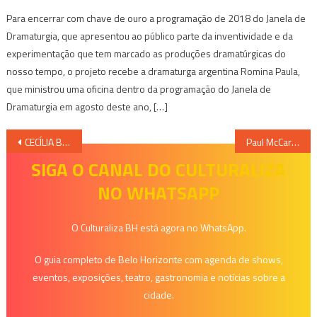
Para encerrar com chave de ouro a programação de 2018 do Janela de
Dramaturgia, que apresentou ao público parte da inventividade e da
experimentação que tem marcado as produções dramatúrgicas do
nosso tempo, o projeto recebe a dramaturga argentina Romina Paula,
que ministrou uma oficina dentro da programação do Janela de
Dramaturgia em agosto deste ano, […]
Navegação
CECÍLIA BARRETO LANÇA SEU 2º DISCO AUTORAL COM SHOW NO CINE THEATRO BRASIL
Paul McCartney lota Arena MRV comprovando que sua música ultrapassa gerações
de
SIGA O CANAL DO CULTURALIZA
NO WHATSAPP
Post
O Culturaliza BH está agora no WhatsApp.
O guia completo de Belo Horizonte com agenda de shows,
eventos, exposições, teatro, gastronomia e notícias sobre a
cidade.