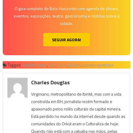
O guia completo de Belo Horizonte com agenda de shows,
eventos, exposições, teatro, gastronomia e notícias sobre a
cidade.
SEGUIR AGORA!
Tagged
Belo Horizonte
,
BH
,
Cultura
,
Evento
,
eventos gratuitos
Charles Douglas
Virginiano, metropolitano de Ibirité, mas com a vida
construída em BH, jornalista recém formado e
apaixonado pelos rolês culturais da capital mineira.
Está perdido no mundo da internet desde quando as
comunidades do Orkut eram o Culturaliza de hoje.
Quando não está com a catuaba nas mãos, pelas