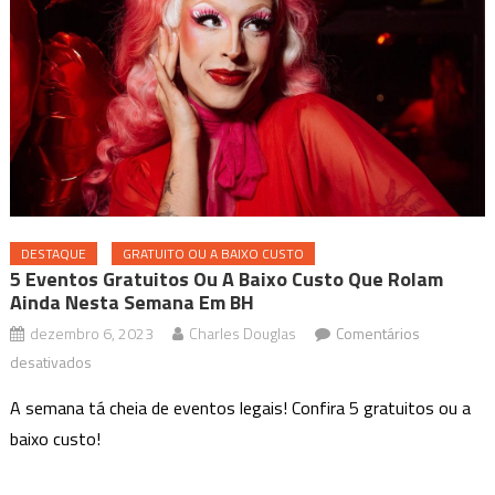
DESTAQUE
GRATUITO OU A BAIXO CUSTO
5 Eventos Gratuitos Ou A Baixo Custo Que Rolam
Ainda Nesta Semana Em BH
dezembro 6, 2023
Charles Douglas
Comentários
em
desativados
5
A semana tá cheia de eventos legais! Confira 5 gratuitos ou a
eventos
baixo custo!
gratuitos
ou