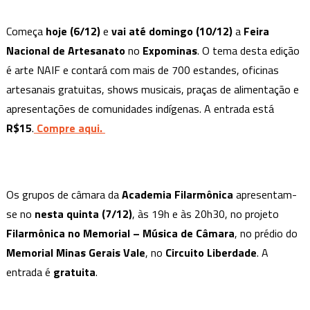
a
baixo
Começa
hoje (6/12)
e
vai até domingo (10/12)
a
Feira
custo
Nacional de Artesanato
no
Expominas
. O tema desta edição
que
é arte NAIF e contará com mais de 700 estandes, oficinas
rolam
artesanais gratuitas, shows musicais, praças de alimentação e
ainda
nesta
apresentações de comunidades indígenas. A entrada está
semana
R$15
.
Compre aqui.
em
BH
Os grupos de câmara da
Academia Filarmônica
apresentam-
se no
nesta quinta (7/12)
, às 19h e às 20h30, no projeto
Filarmônica no Memorial – Música de Câmara
, no prédio do
Memorial Minas Gerais Vale
, no
Circuito Liberdade
. A
entrada é
gratuita
.