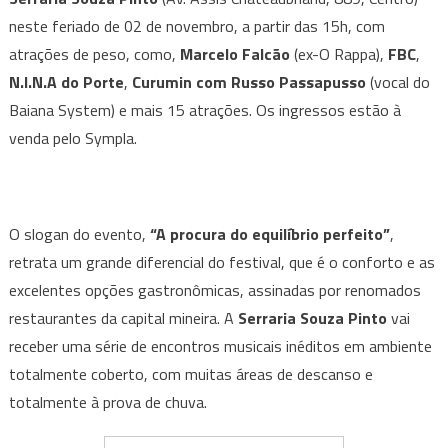
Porte
neste feriado de 02 de novembro, a partir das 15h, com
e
atrações de peso, como,
Marcelo Falcão
(ex-O Rappa),
FBC
,
mais
N.I.N.A do Porte
,
Curumin com Russo Passapusso
(vocal do
15
Baiana System) e mais 15 atrações. Os ingressos estão à
atrações
venda pelo Sympla.
se
apresentam
no
Festival
O slogan do evento,
“A procura do equilíbrio perfeito”
,
Equilibrista
retrata um grande diferencial do festival, que é o conforto e as
em
excelentes opções gastronômicas, assinadas por renomados
BH
restaurantes da capital mineira. A
Serraria Souza Pinto
vai
receber uma série de encontros musicais inéditos em ambiente
totalmente coberto, com muitas áreas de descanso e
totalmente à prova de chuva.