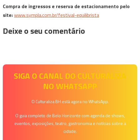
Compra de ingressos e reserva de estacionamento pelo
site:
www.sympla.com.br/festival-
equilibrista
Deixe o seu comentário
SIGA O CANAL DO CULTURALIZA
NO WHATSAPP
O Culturaliza BH está agora no WhatsApp.
O guia completo de Belo Horizonte com agenda de shows,
eventos, exposições, teatro, gastronomia e notícias sobre a
cidade.