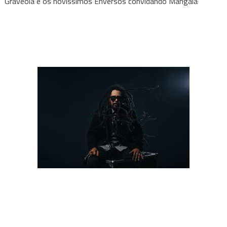
Graveola e os novíssimos Enversos convidando Mangaia