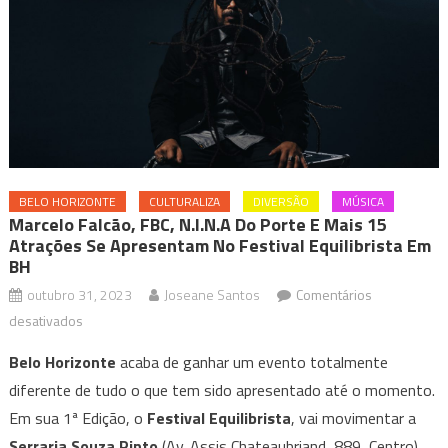
BELO HORIZONTE
CULTURALIZA
DIVERSÃO
MÚSICA
Marcelo Falcão, FBC, N.I.N.A Do Porte E Mais 15
Atrações Se Apresentam No Festival Equilibrista Em
BH
outubro 31, 2023
Joseane Santos
Comentários
em
desativados
Marcelo
Belo Horizonte
acaba de ganhar um evento totalmente
Falcão,
diferente de tudo o que tem sido apresentado até o momento.
FBC,
Em sua 1ª Edição, o
Festival Equilibrista
, vai movimentar a
N.I.N.A
Serraria Souza Pinto
do
(Av. Assis Chateaubriand, 889, Centro)