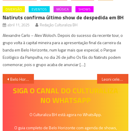
DIVERSÃO
EVENTOS
MÚSICA
SHOWS
Natiruts confirma último show de despedida em BH
abril 11, 2025
Redação Culturaliza BH
Alexandre Carlo – Alex Woloch. Depois do sucesso da recente tour, o
grupo volta à capital mineira para a apresentação final da carreira da
banda em Belo Horizonte, num lugar mais que especial, o Parque
Ecológico da Pampulha, no dia 26 de julho Os fãs do Natiruts podem
comemorar, pois o grupo acaba de anunciar […]
Navegação
Belo Horizonte sedia a 1ª Edição do Festival Gastronômico Botecar após a pandemia
Leoni celebra 40 anos de carreira em show inédito no Palácio das Artes
de
SIGA O CANAL DO CULTURALIZA
NO WHATSAPP
Post
O Culturaliza BH está agora no WhatsApp.
O guia completo de Belo Horizonte com agenda de shows,