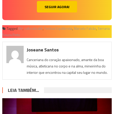
SEGUIR AGORA!
Tagged
BH
,
culturalizabh
,
Festival Equilibrista
,
Marcelo Falcão
,
Serraria
Souza Pinto
Joseane Santos
Canceriana do coração apaixonado, amante da boa
música, atleticana no corpo e na alma, mineirinha do
interior que encontrou na capital seu lugar no mundo.
LEIA TAMBÉM...