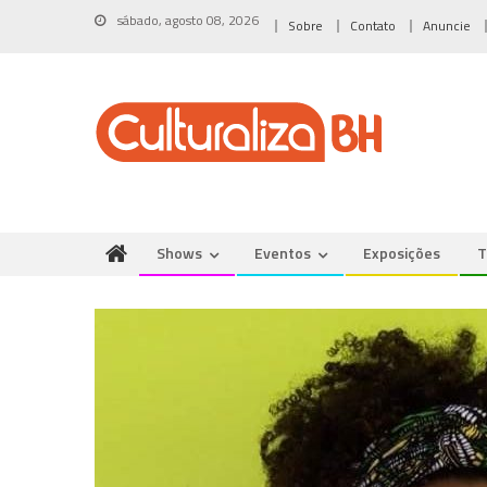
Skip
sábado, agosto 08, 2026
Sobre
Contato
Anuncie
to
content
Shows
Eventos
Exposições
T