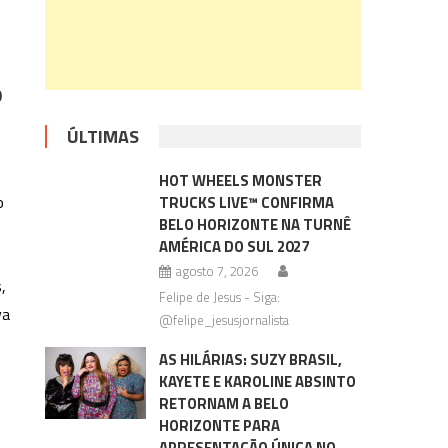
o
ÚLTIMAS
HOT WHEELS MONSTER
o
TRUCKS LIVE™ CONFIRMA
BELO HORIZONTE NA TURNÊ
AMÉRICA DO SUL 2027
agosto 7, 2026
,
Felipe de Jesus - Siga:
va
@felipe_jesusjornalista
AS HILÁRIAS: SUZY BRASIL,
KAYETE E KAROLINE ABSINTO
RETORNAM A BELO
HORIZONTE PARA
APRESENTAÇÃO ÚNICA NO