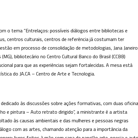
om o tema “Entrelaços: possíveis diálogos entre bibliotecas e
us, centros culturais, centros de referência já costumam ter
a estão em processo de consolidação de metodologias, Jana Janeiro
(MG), bibliotecário no Centro Cultural Banco do Brasil (CCBB)
cional para que as experiências sejam fortalecidas. A mesa está
ística do JA.CA – Centro de Arte e Tecnologia.
e dedicado às discussões sobre ações formativas, com duas oficin
 e pintura – Auto retrato dirigido”, a ministrante é a artista
 voltado às causas ambientais e das mulheres e pessoas negras
diálogo com as artes, chamando atenção para a importância da
rtonero: livros feitos à mão com capa de papelão arte, poesia e aut