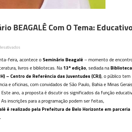
nário BEAGALÊ Com O Tema: Educativ
em
desativados
Prefeitura
inta-feira, acontece o
Seminário Beagalê
– momento de encontr
realiza
eratura, livros e bibliotecas. Na
13ª edição
, sediada na
Biblioteca
13º
-BH) – Centro de Referência das Juventudes (CRJ)
, o público tem
Seminário
BEAGALÊ
cia e oficinas, com convidados de São Paulo, Bahia e Minas Gerais
com
. Este ano, a proposta é discutir os significados da função educati
o
 As inscrições para a programação podem ser feitas,
tema:
lê é realizado pela Prefeitura de Belo Horizonte em parceria
Educativo
.
em
Bibliotecas