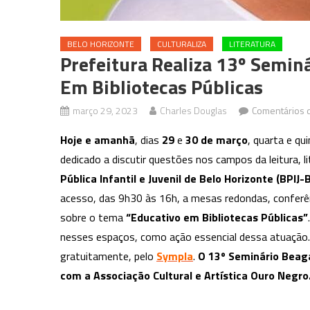
BELO HORIZONTE
CULTURALIZA
LITERATURA
Prefeitura Realiza 13º Semi
Em Bibliotecas Públicas
março 29, 2023
Charles Douglas
Comentários 
Hoje e amanhã
, dias
29
e
30 de março
, quarta e qu
dedicado a discutir questões nos campos da leitura, lit
Pública Infantil e Juvenil de Belo Horizonte (BPIJ
acesso, das 9h30 às 16h, a mesas redondas, conferên
sobre o tema
“Educativo em Bibliotecas Públicas”
nesses espaços, como ação essencial dessa atuação.
gratuitamente, pelo
Sympla
.
O 13º Seminário Beaga
com a Associação Cultural e Artística Ouro Negro