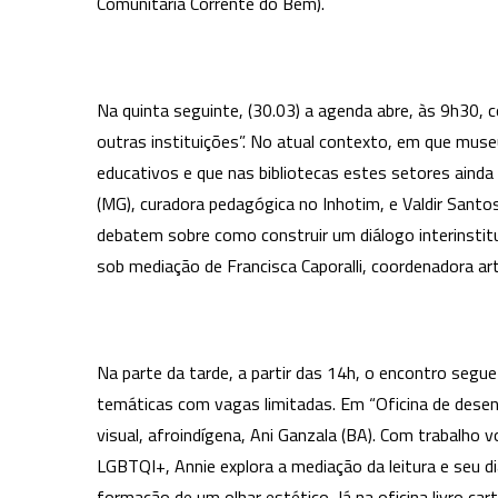
Comunitária Corrente do Bem).
Na quinta seguinte, (30.03) a agenda abre, às 9h30, c
outras instituições”. No atual contexto, em que muse
educativos e que nas bibliotecas estes setores aind
(MG), curadora pedagógica no Inhotim, e Valdir Santos 
debatem sobre como construir um diálogo interinstitu
sob mediação de Francisca Caporalli, coordenadora art
Na parte da tarde, a partir das 14h, o encontro segu
temáticas com vagas limitadas. Em “Oficina de desenho
visual, afroindígena, Ani Ganzala (BA). Com trabalho
LGBTQI+, Annie explora a mediação da leitura e seu 
formação de um olhar estético. Já na oficina livro ca