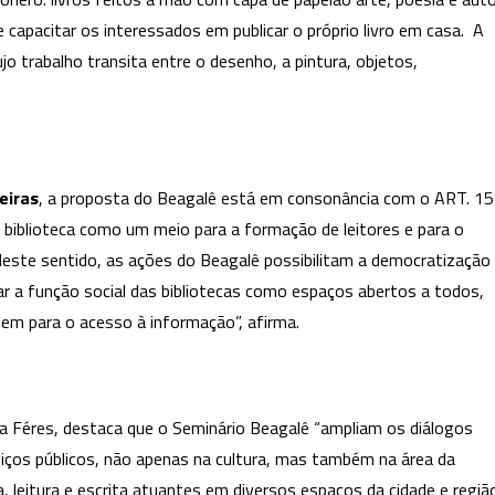
 capacitar os interessados em publicar o próprio livro em casa. A
ujo trabalho transita entre o desenho, a pintura, objetos,
eiras
, a proposta do Beagalê está em consonância com o ART. 15
 a biblioteca como um meio para a formação de leitores e para o
 Neste sentido, as ações do Beagalê possibilitam a democratização
zar a função social das bibliotecas como espaços abertos a todos,
buem para o acesso à informação”, afirma.
na Féres, destaca que o Seminário Beagalê “ampliam os diálogos
viços públicos, não apenas na cultura, mas também na área da
a, leitura e escrita atuantes em diversos espaços da cidade e regiã