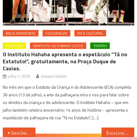
BELO HORIZONTE
CULTURALIZA
DICA CULTURAL
DIVERSÃO
GRATUITO OU A BAIXO CUSTO
TEATRO
O Instituto Hahaha apresenta o espetáculo “Tá no
Estatuto!”, gratuitamente, na Praça Duque de
Caxias.
julho 1, 2026
Joseane Santos
No mês em que o Estatuto da Criança e do Adolescente (ECA) completa
36 anos (13 de julho), a arte da palhaçaria mira o riso para falar sobre
os direitos da criança e do adolescente. O Instituto Hahaha – que em
julho também celebra aniversário: 14 anos de história – apresenta o
espetáculo de palhaçaria de rua “Tá no Estatuto!”, […]
Navegação
Clara Delgado lança seu primeiro disco de inéditas, o “Antes da palavra”
Érica Lorentz apresenta “Nasci de Ovo”