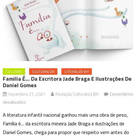
COLUNAS
CULTURALIZA
LITERALIZA BH
Familia É… Da Escritora Jade Braga E Ilustrações De
Daniel Gomes
novembro 21, 2021
Redação Culturaliza BH
Comentários
em
desativados
Familia
A literatura infantil nacional ganhou mais uma obra de peso,
é…
Família é… da escritora mineira Jade Braga e ilustrações de
da
Daniel Gomes, chega para propor que respeito vem antes do
escritora