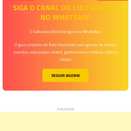
de
SIGA O CANAL DO CULTURALIZA
NO WHATSAPP
Post
O Culturaliza BH está agora no WhatsApp.
O guia completo de Belo Horizonte com agenda de shows,
eventos, exposições, teatro, gastronomia e notícias sobre a
cidade.
SEGUIR AGORA!