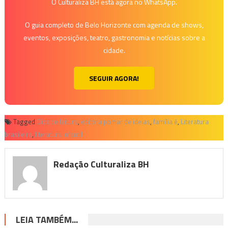
O Culturaliza BH está agora no WhatsApp.
O guia completo de Belo Horizonte com agenda de shows,
eventos, exposições, teatro, gastronomia e notícias sobre a
cidade.
SEGUIR AGORA!
Tagged
Dica de leitura
,
editora pomar de ideias
,
família é
,
Literatura
brasileira
,
literatura infantil
Redação Culturaliza BH
LEIA TAMBÉM...