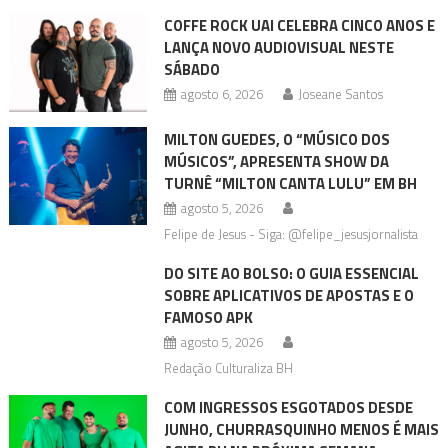
COFFE ROCK UAI CELEBRA CINCO ANOS E
LANÇA NOVO AUDIOVISUAL NESTE
SÁBADO
agosto 6, 2026
Joseane Santos
MILTON GUEDES, O “MÚSICO DOS
MÚSICOS”, APRESENTA SHOW DA
TURNÊ “MILTON CANTA LULU” EM BH
agosto 5, 2026
Felipe de Jesus - Siga: @felipe_jesusjornalista
DO SITE AO BOLSO: O GUIA ESSENCIAL
SOBRE APLICATIVOS DE APOSTAS E O
FAMOSO APK
agosto 5, 2026
Redação Culturaliza BH
COM INGRESSOS ESGOTADOS DESDE
JUNHO, CHURRASQUINHO MENOS É MAIS