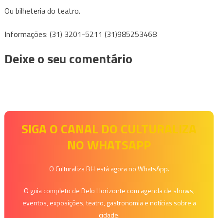
Ou bilheteria do teatro.
Informações: (31) 3201-5211 (31)985253468
Deixe o seu comentário
SIGA O CANAL DO CULTURALIZA
NO WHATSAPP
O Culturaliza BH está agora no WhatsApp.
O guia completo de Belo Horizonte com agenda de shows,
eventos, exposições, teatro, gastronomia e notícias sobre a
cidade.