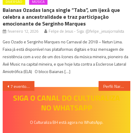
DIVERSÃO
MÚSICA
Baianas Ozadas lança single “Taba”, um ijexá que
celebra a ancestralidade e traz participação
emocionante de Serginho Marques
fevereiro 12, 2026
Felipe de Jesus - Siga: @felipe_jesusjornalista
Geo Ozado e Serginho Marques no Carnaval de 2018 – Netun Lima.
Faixa já está disponível nas plataformas digitais e traz mensagem de
resistência com a voz de um dos ícones da música mineira, pioneiro da
Axé Music na capital mineira, e que hoje luta contra a Esclerose Lateral
Amiotrófica (ELA) O bloco Baianas […]
Navegação
7 eventos culturais que rolam nesta semana
Perfil: Naroca e o seu primeiro álbum autoral e muito diverso
de
SIGA O CANAL DO CULTURALIZA
NO WHATSAPP
Post
O Culturaliza BH está agora no WhatsApp.