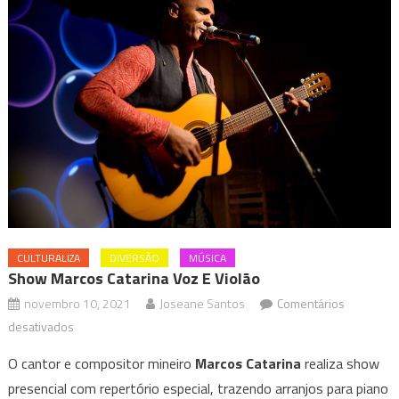
CULTURALIZA
DIVERSÃO
MÚSICA
Show Marcos Catarina Voz E Violão
novembro 10, 2021
Joseane Santos
Comentários
em
desativados
Show
O cantor e compositor mineiro
Marcos Catarina
realiza show
Marcos
presencial com repertório especial, trazendo arranjos para piano
Catarina