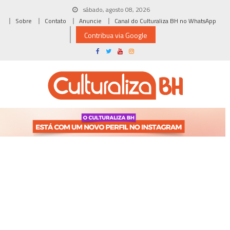
Skip
sábado, agosto 08, 2026
to
Sobre
Contato
Anuncie
Canal do Culturaliza BH no WhatsApp
content
Contribua via Google