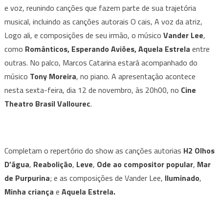
e voz, reunindo canções que fazem parte de sua trajetória
Voz
musical, incluindo as canções autorais O cais, A voz da atriz,
e
Violão
Logo ali, e composições de seu irmão, o músico
Vander Lee
,
como
Românticos, Esperando Aviões, Aquela Estrela
entre
outras. No palco, Marcos Catarina estará acompanhado do
músico
Tony Moreira
, no piano. A apresentação acontece
nesta sexta-feira, dia 12 de novembro, às 20h00, no
Cine
Theatro Brasil Vallourec
.
Completam o repertório do show as canções autorias
H2 Olhos
D’água
,
Reabolição
,
Leve
,
Ode ao compositor popular
,
Mar
de Purpurina
; e as composições de Vander Lee,
Iluminado
,
Minha criança
e
Aquela Estrela.