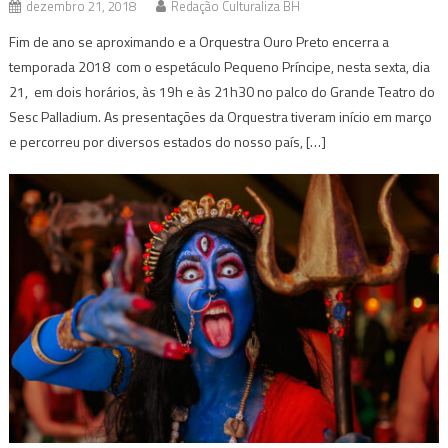
dezembro 21, 2018
Redação Culturaliza BH
Fim de ano se aproximando e a Orquestra Ouro Preto encerra a
temporada 2018 com o espetáculo Pequeno Príncipe, nesta sexta, dia
21, em dois horários, às 19h e às 21h30 no palco do Grande Teatro do
Sesc Palladium. As presentações da Orquestra tiveram início em março
e percorreu por diversos estados do nosso país, […]