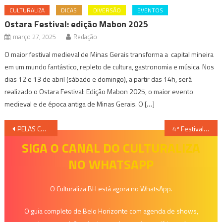
CULTURALIZA
DICAS
DIVERSÃO
EVENTOS
Ostara Festival: edição Mabon 2025
março 27, 2025
Redação
O maior festival medieval de Minas Gerais transforma a capital mineira
em um mundo fantástico, repleto de cultura, gastronomia e música. Nos
dias 12 e 13 de abril (sábado e domingo), a partir das 14h, será
realizado o Ostara Festival: Edição Mabon 2025, o maior evento
medieval e de época antiga de Minas Gerais. O […]
Navegação
PELAS CORDAS DO CORAÇÃO
4º Festival Mineiro de Pole Dance reúne artistas premiados e mostra a versatilidade da arte
de
SIGA O CANAL DO CULTURALIZA
NO WHATSAPP
Post
O Culturaliza BH está agora no WhatsApp.
O guia completo de Belo Horizonte com agenda de shows,