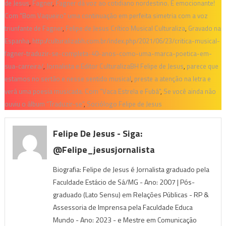
de Jesus
,
Fagner
,
Fagner dá voz ao cotidiano nordestino. É emocionante!
Com "Bom Vaqueiro" uma continuação em perfeita simetria com a voz
triunfante de Fagner
,
Felipe de Jesus Crítico Musical Culturaliza
,
Gravado na
Espanha
,
http://culturalizabh.com.br/index.php/2021/06/23/critica-musical-
fagner-traduzir-se-completa-40-anos-como-uma-marca-poetica-em-
sua-carreira/
,
Jornalista e Editor CulturalizaBH Felipe de Jesus
,
parece que
estamos no sertão e nesse sentido musical
,
preste a atenção na letra e
verá uma poesia musicada. Com "Vaca Estrela e Fubá"
,
Se você ainda não
ouviu o álbum “Traduzir-se”
,
Sociólogo Felipe de Jesus
Felipe De Jesus - Siga:
@felipe_jesusjornalista
Biografia: Felipe de Jesus é Jornalista graduado pela
Faculdade Estácio de Sá/MG - Ano: 2007 | Pós-
graduado (Lato Sensu) em Relações Públicas - RP &
Assessoria de Imprensa pela Faculdade Educa
Mundo - Ano: 2023 - e Mestre em Comunicação