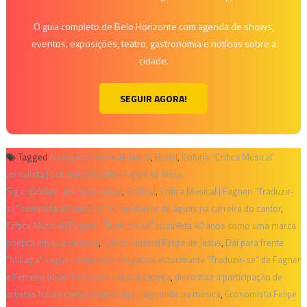
O guia completo de Belo Horizonte com agenda de shows,
eventos, exposições, teatro, gastronomia e notícias sobre a
cidade.
SEGUIR AGORA!
Tagged
Advogado Felipe de Jesus
,
Brasil
,
Coluna: ‘Crítica Musical’
Jornalista | Colunista & Editor: Felipe de Jesus
Siga: @felipe_jesusjornalista
,
confira!
,
Critica Musical | Fagner: "Traduzir-
se" completa 40 anos como um divisor de águas na carreira do cantor
,
Crítica Musical | Fagner: "Traduzir-se" completa 40 anos como uma marca
poética em sua carreira
,
Crítico Musical Felipe de Jesus
,
Daí para frente
"Málaga" segue o ritmo até chegar na estonteante "Traduzir-se" de Fagner
e Ferreira Gular. Tire o som da sua cabeça
,
disco traz a participação de
artistas locais comprovando sua magnitude na música
,
Economista Felipe