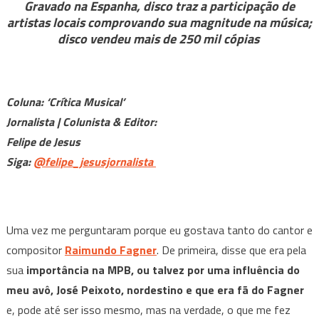
Gravado na Espanha, disco traz a participação de
Musical
artistas locais comprovando sua magnitude na música;
|
disco vendeu mais de 250 mil cópias
Fagner:
“Traduzir-
se”
Coluna: ‘Crítica Musical’
completa
40
Jornalista | Colunista & Editor:
anos
Felipe de Jesus
como
Siga:
@felipe_jesusjornalista
uma
marca
poética
em
Uma vez me perguntaram porque eu gostava tanto do cantor e
sua
compositor
Raimundo Fagner
. De primeira, disse que era pela
carreira
sua
importância na MPB, ou talvez por uma influência do
meu avô, José Peixoto, nordestino e que era fã do Fagner
e, pode até ser isso mesmo, mas na verdade, o que me fez