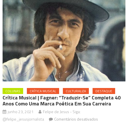
COLUNAS
CRÍTICA MUSICAL
CULTURALIZA
DESTAQUE
Crítica Musical | Fagner: “Traduzir-Se” Completa 40
Anos Como Uma Marca Poética Em Sua Carreira
junho 23, 2021
Felipe de Jesus - Siga:
em
@felipe_jesusjornalista
Comentários desativados
Crítica