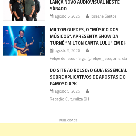
LANÇA NOVO AUDIOVISUAL NESTE
SÁBADO
agosto 6, 2026
Joseane Santos
MILTON GUEDES, O “MÚSICO DOS
MÚSICOS”, APRESENTA SHOW DA
TURNÊ “MILTON CANTA LULU” EM BH
agosto 5, 2026
Felipe de Jesus - Siga: @felipe_jesusjornalista
DO SITE AO BOLSO: O GUIA ESSENCIAL
SOBRE APLICATIVOS DE APOSTAS E O
FAMOSO APK
agosto 5, 2026
Redação Culturaliza BH