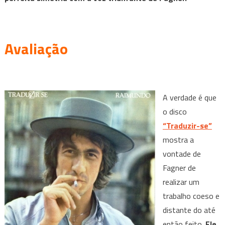
Avaliação
A verdade é que
o disco
“Traduzir-se”
mostra a
vontade de
Fagner de
realizar um
trabalho coeso e
distante do até
então feito.
Ele