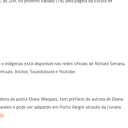
 às 20h, no próximo sábado (19), pela página da Escola de
 indígenas está disponível nas redes oficiais de Richard Serraria,
rtuais: Anchor, Soundclound e Youtube.
adoria da poeta Eliane Marques, tem prefácio de autoria de Eliana
Janeiro e pode ser adquirido em Porto Alegre através da Livraria
.br