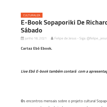
CULTURALIZA
E-Book Sopaporiki De Richar
Sábado
junho 18, 2021
Felipe de Jesus - Siga: @felipe_jesu
Cartaz Ebó Ebook.
Live Ebó E-book também contará com a apresentação
O
s encontros mensais sobre o projeto cultural Sopapor