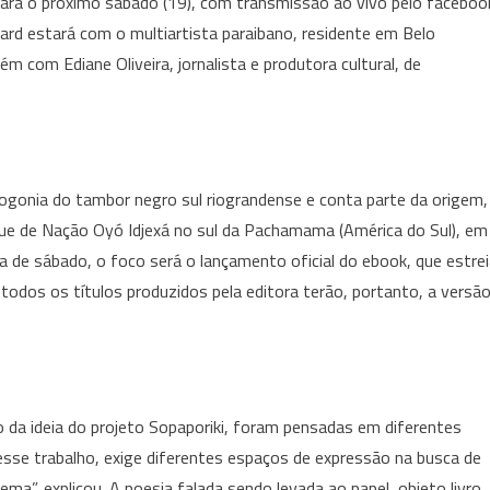
ra o próximo sábado (19), com transmissão ao vivo pelo faceboo
hard estará com o multiartista paraibano, residente em Belo
 com Ediane Oliveira, jornalista e produtora cultural, de
mogonia do tambor negro sul riograndense e conta parte da origem,
uque de Nação Oyó Idjexá no sul da Pachamama (América do Sul), em
a de sábado, o foco será o lançamento oficial do ebook, que estre
todos os títulos produzidos pela editora terão, portanto, a versã
io da ideia do projeto Sopaporiki, foram pensadas em diferentes
esse trabalho, exige diferentes espaços de expressão na busca de
a”, explicou. A poesia falada sendo levada ao papel, objeto livro,