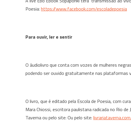
A live Ebó Ebook Sopaporiki terá
transmissão ao vivo,
Poesia:
https://www.facebook.com/escoladepoesia
Para ouvir, ler e sentir
O áudiolivro que conta com vozes de mulheres negras e
podendo ser ouvido gratuitamente nas plataformas vi
O livro, que é editado pela Escola de Poesia, com cur
Mara Chiossi, escritora paulistana radicada no Rio de 
Taverna ou pelo site: Ou pelo site:
livrariataverna.com