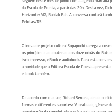
seguem neste mês de junho com a agenda marcada pa
da Escola de Poesia, a partir das 20h. Desta vez, Ric
Horizonte/MG, Babilak Bah. A conversa contará também
Pelotas/RS.
O inovador projeto cultural Sopaporiki carrega a cos
os princípios e as doutrinas dos doze orixás do Bat
livro impresso, eBook e audiobook. Para esta convers
a novidade que a Editora Escola de Poesia apresenta: 
e-book também.
De acordo com o autor, Richard Serraria, desde o iníc
formas e diferentes suportes: “A oralidade, gênese d
aproximação da completude que é a palavra-corpo-poem