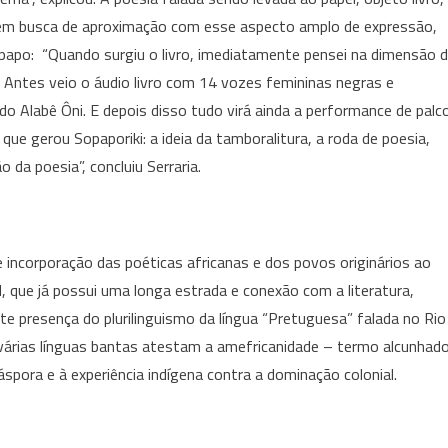
 em busca de aproximação com esse aspecto amplo de expressão,
papo: “Quando surgiu o livro, imediatamente pensei na dimensão 
Antes veio o áudio livro com 14 vozes femininas negras e
Alabê Ôni. E depois disso tudo virá ainda a performance de palc
e gerou Sopaporiki: a ideia da tamboralitura, a roda de poesia,
 da poesia”, concluiu Serraria.
incorporação das poéticas africanas e dos povos originários ao
d, que já possui uma longa estrada e conexão com a literatura,
rte presença do plurilinguismo da língua “Pretuguesa” falada no Rio
 várias línguas bantas atestam a amefricanidade – termo alcunhad
iáspora e à experiência indígena contra a dominação colonial.