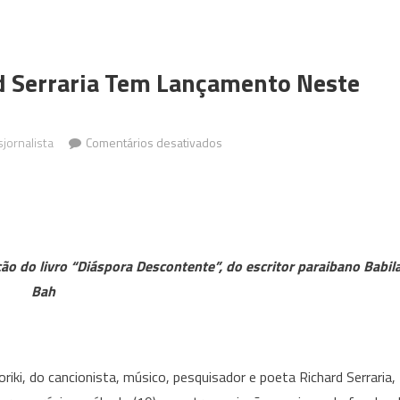
d Serraria Tem Lançamento Neste
em
sjornalista
Comentários desativados
E-
book
Sopaporiki
de
Richard
 do livro “Diáspora Descontente”, do escritor paraibano Babil
Serraria
Bah
tem
lançamento
neste
sábado
iki, do cancionista, músico, pesquisador e poeta Richard Serraria,