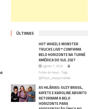
ÚLTIMAS
HOT WHEELS MONSTER
TRUCKS LIVE™ CONFIRMA
BELO HORIZONTE NA TURNÊ
AMÉRICA DO SUL 2027
agosto 7, 2026
ak
Felipe de Jesus - Siga:
@felipe_jesusjornalista
AS HILÁRIAS: SUZY BRASIL,
KAYETE E KAROLINE ABSINTO
RETORNAM A BELO
HORIZONTE PARA
APRESENTAÇÃO ÚNICA NO