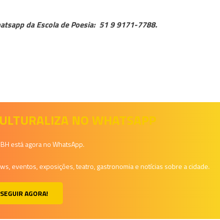
atsapp da Escola de Poesia: 51 9 9171-7788.
 CULTURALIZA NO WHATSAPP
a BH está agora no WhatsApp.
, eventos, exposições, teatro, gastronomia e notícias sobre a cidade.
SEGUIR AGORA!