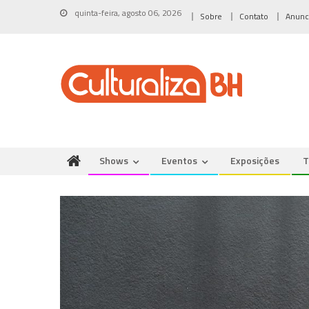
Skip
quinta-feira, agosto 06, 2026
Sobre
Contato
Anunc
to
content
Shows
Eventos
Exposições
T