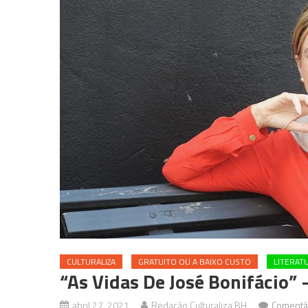
CULTURALIZA
GRATUITO OU A BAIXO CUSTO
LITERAT
“As Vidas De José Bonifácio”
abril 27, 2021
Redação Culturaliza BH
Comentá