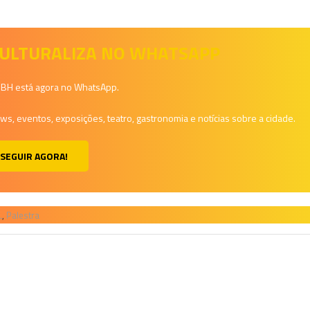
 CULTURALIZA NO WHATSAPP
a BH está agora no WhatsApp.
, eventos, exposições, teatro, gastronomia e notícias sobre a cidade.
SEGUIR AGORA!
L
,
Palestra
H