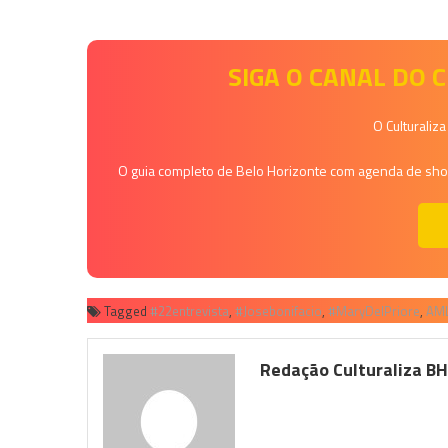
SIGA O CANAL DO
O Culturaliz
O guia completo de Belo Horizonte com agenda de shows
Tagged
#22entrevista
,
#Josebonifacio
,
#MaryDelPriore
,
AM
Redação Culturaliza B