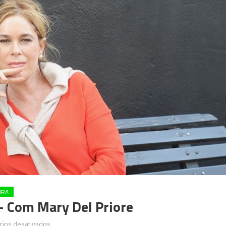
URA
 – Com Mary Del Priore
em
rios desativados