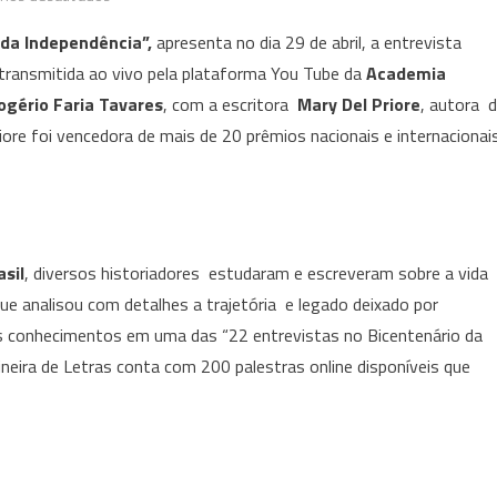
“As
 da Independência”,
apresenta no dia 29 de abril, a entrevista
Vidas
 transmitida ao vivo pela plataforma You Tube da
Academia
de
ogério Faria Tavares
, com a escritora
Mary Del Priore
, autora 
José
Bonifácio”
riore foi vencedora de mais de 20 prêmios nacionais e internacionai
–
com
Mary
Del
sil
, diversos historiadores estudaram e escreveram sobre a vida
Priore
ue analisou com detalhes a trajetória e legado deixado por
seus conhecimentos em uma das “22 entrevistas no Bicentenário da
neira de Letras conta com 200 palestras online disponíveis que