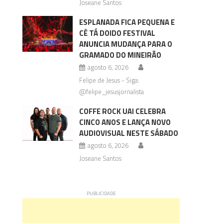
Joseane Santos
ESPLANADA FICA PEQUENA E
CÊ TÁ DOIDO FESTIVAL
ANUNCIA MUDANÇA PARA O
GRAMADO DO MINEIRÃO
agosto 6, 2026
Felipe de Jesus - Siga:
@felipe_jesusjornalista
COFFE ROCK UAI CELEBRA
CINCO ANOS E LANÇA NOVO
AUDIOVISUAL NESTE SÁBADO
agosto 6, 2026
Joseane Santos