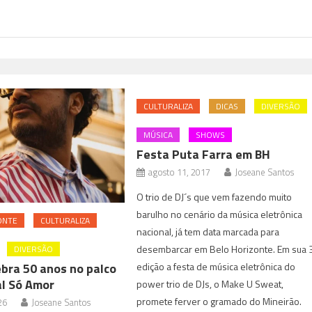
CULTURALIZA
DICAS
DIVERSÃO
MÚSICA
SHOWS
Festa Puta Farra em BH
agosto 11, 2017
Joseane Santos
O trio de DJ´s que vem fazendo muito
barulho no cenário da música eletrônica
ONTE
CULTURALIZA
nacional, já tem data marcada para
desembarcar em Belo Horizonte. Em sua 
DIVERSÃO
ebra 50 anos no palco
edição a festa de música eletrônica do
al Só Amor
power trio de DJs, o Make U Sweat,
promete ferver o gramado do Mineirão.
26
Joseane Santos