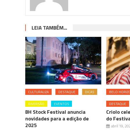
LEIA TAMBÉM...
CULTURALIZA
DESTAQUE
DICAS
BELO HORIZ
DIVERSÃO
EVENTOS
DESTAQUE
BH Stock Festival anuncia
Criolo cel
novidades para a edição de
do Festiv
2025
abril 19, 20