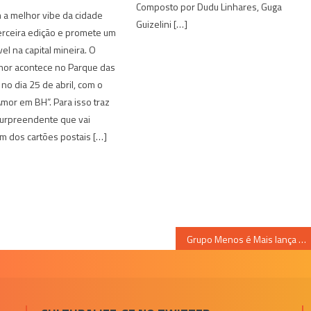
Composto por Dudu Linhares, Guga
m a melhor vibe da cidade
Guizelini […]
erceira edição e promete um
el na capital mineira. O
Amor acontece no Parque das
no dia 25 de abril, com o
Amor em BH”. Para isso traz
surpreendente que vai
m dos cartões postais […]
Grupo Menos é Mais lança ‘Pagando Mal com Mal’ nas rádios de todo o país