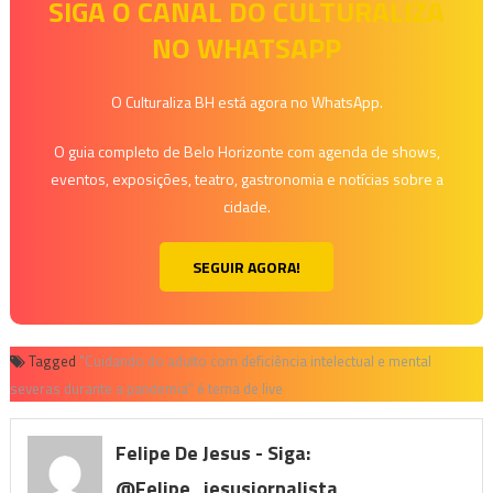
SIGA O CANAL DO CULTURALIZA
NO WHATSAPP
O Culturaliza BH está agora no WhatsApp.
O guia completo de Belo Horizonte com agenda de shows,
eventos, exposições, teatro, gastronomia e notícias sobre a
cidade.
SEGUIR AGORA!
Tagged
"Cuidando do adulto com deficiência intelectual e mental
severas durante a pandemia" é tema de live
Felipe De Jesus - Siga:
@felipe_jesusjornalista