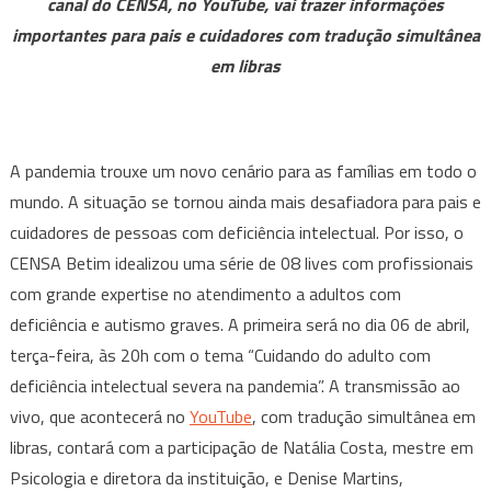
canal do CENSA, no YouTube, vai trazer informações
adulto
importantes para pais e cuidadores com tradução simultânea
com
deficiência
em libras
intelectual
e
mental
A pandemia trouxe um novo cenário para as famílias em todo o
severas
mundo. A situação se tornou ainda mais desafiadora para pais e
durante
a
cuidadores de pessoas com deficiência intelectual. Por isso, o
pandemia”
CENSA Betim idealizou uma série de 08 lives com profissionais
é
com grande expertise no atendimento a adultos com
tema
deficiência e autismo graves. A primeira será no dia 06 de abril,
de
terça-feira, às 20h com o tema “Cuidando do adulto com
live
deficiência intelectual severa na pandemia”. A transmissão ao
vivo, que acontecerá no
YouTube
, com tradução simultânea em
libras, contará com a participação de Natália Costa, mestre em
Psicologia e diretora da instituição, e Denise Martins,