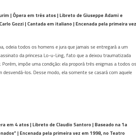
urim | Ópera em três atos | Libreto de Giuseppe Adami e
arlo Gozzi | Cantada em italiano | Encenada pela primeira ve
ina, odeia todos os homens e jura que jamais se entregará a um
assinato da princesa Lo-u-Ling, fato que a deixou traumatizada
ar. Porém, impõe uma condição: ela proporá três enigmas a todos o
am desvendá-los. Desse modo, ela somente se casará com aquele
ra em 4 atos | Libreto de Claudio Santoro | Baseado na 1a
enados” | Encenada pela primeira vez em 1998, no Teatro