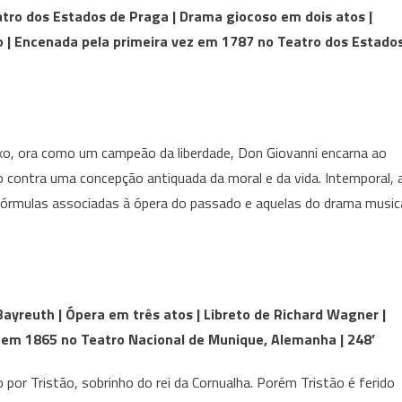
tro dos Estados de Praga | Drama giocoso em dois atos |
o | Encenada pela primeira vez em 1787 no Teatro dos Estado
xo, ora como um campeão da liberdade, Don Giovanni encarna ao
contra uma concepção antiquada da moral e da vida. Intemporal, 
órmulas associadas à ópera do passado e aquelas do drama music
 Bayreuth | Ópera em três atos | Libreto de Richard Wagner |
 em 1865 no Teatro Nacional de Munique, Alemanha | 248’
to por Tristão, sobrinho do rei da Cornualha. Porém Tristão é ferido