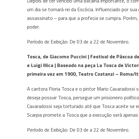
Depois de ter vencido uma batalha importante, o co
um dia se tornará rei da Escócia. Influenciado por s
assassinato – para que a profecia se cumpra. Porém, l
poder.
Período de Exibição: De 03 de a 22 de Novembro.
Tosca, de Giacomo Puccini | Festival de Páscoa d
e Luigi Illica | Baseado na peça La Tosca de Victo
primeira vez em 1900, Teatro Costanzi – Roma/Itá
A cantora Floria Tosca e o pintor Mario Cavaradossi s
deseja possuir Tosca, persegue um prisioneiro políti
Cavaradossi seja torturado até que Tosca aceite se e
Scarpia promete a Tosca que a execução será apenas 
Período de Exibição: De 03 de a 22 de Novembro.