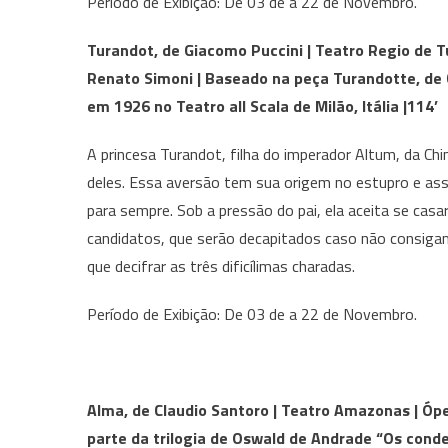
Período de Exibição: De 03 de a 22 de Novembro.
Turandot, de Giacomo Puccini | Teatro Regio de T
Renato Simoni | Baseado na peça Turandotte, de C
em 1926 no Teatro all Scala de Milão, Itália |114’
A princesa Turandot, filha do imperador Altum, da Ch
deles. Essa aversão tem sua origem no estupro e ass
para sempre. Sob a pressão do pai, ela aceita se cas
candidatos, que serão decapitados caso não consig
que decifrar as três dificílimas charadas.
Período de Exibição: De 03 de a 22 de Novembro.
Alma, de Claudio Santoro | Teatro Amazonas | Ópe
parte da trilogia de Oswald de Andrade “Os cond