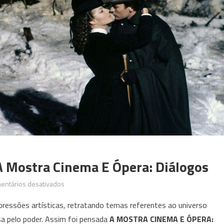
 Mostra Cinema E Ópera: Diálogos
em
entários desativados
Cine
pressões artísticas, retratando temas referentes ao universo
Humberto
sa pelo poder. Assim foi pensada
A MOSTRA CINEMA E ÓPERA:
Mauro