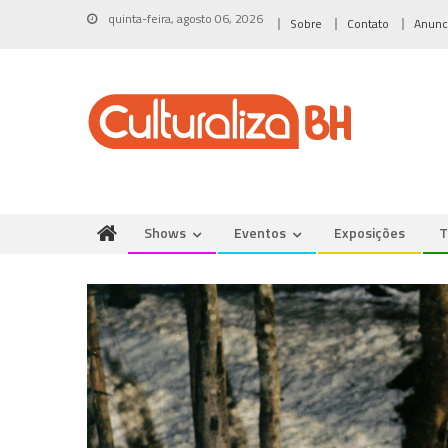
Skip
quinta-feira, agosto 06, 2026
Sobre
Contato
Anunc
to
content
Shows
Eventos
Exposições
T