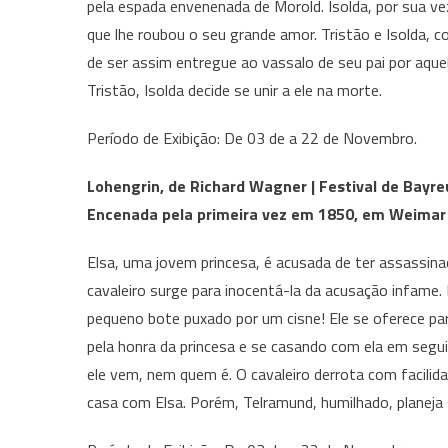
pela espada envenenada de Morold. Isolda, por sua ve
que lhe roubou o seu grande amor. Tristão e Isolda, c
de ser assim entregue ao vassalo de seu pai por aque
Tristão, Isolda decide se unir a ele na morte.
Período de Exibição: De 03 de a 22 de Novembro.
Lohengrin, de Richard Wagner | Festival de Bayre
Encenada pela primeira vez em 1850, em Weimar
Elsa, uma jovem princesa, é acusada de ter assassin
cavaleiro surge para inocentá-la da acusação infam
pequeno bote puxado por um cisne! Ele se oferece p
pela honra da princesa e se casando com ela em segui
ele vem, nem quem é. O cavaleiro derrota com facilid
casa com Elsa. Porém, Telramund, humilhado, planeja