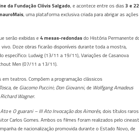
ne da Fundação Clóvis Salgado
, e acontece entre os dias
3 e 22
exibe
A
mauroMais
, uma plataforma exclusiva criada para abrigar as ações
Mostra
Cinema
e
ue serão exibidas e
4 mesas-redondas
do História Permanente d
Ópera:
vivo. Doze obras ficarão disponíveis durante toda a mostra,
Diálogos
do específico: Ludwig (13/11 a 19/11), Variações de Casanova
thout Men (07/11 a 13/11).
as em teatros. Compõem a programação clássicos
Tosca
, de
Giacomo Puccini
;
Don Giovanni
, de
Wolfgang Amadeus
e
Richard Wagner
.
 Ato
e
O guarani – III Ato Invocação dos Aimorés
, dois títulos raros
itor Carlos Gomes. Ambos os filmes foram realizados pelo cineas
campanha de nacionalização promovida durante o Estado Novo, de