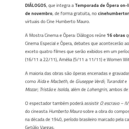
DIÁLOGOS
, que integra a
Temporada de Ópera on-li
de novembro
, de forma gratuita, no
cinehumberto
virtuais do Cine Humberto Mauro.
A Mostra Cinema e Ópera: Diálogos reúne
16 obras
q
Cinema Especial e Ópera, debates que acontecerão ao 
exceto quatro filmes que serão exibidos em um perío
(16/11 a 22/11), Amélia (5/11 a 11/11) e Women Wi
A maioria das obras são óperas encenadas e gravad
como
Aida
e
Macbeth
, de
Giuseppe Verdi
;
Turandot
e
Mozar
;
Tristão
e
Isolda
, além de
Lohengrin
, ambos d
O espectador também poderá assistir
O escravo – IV
do cineasta
Humberto Mauro
sobre a obra do compos
na década de 1940, período brasileiro marcado pela 
Getúlio Vargas.