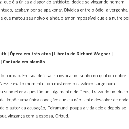
z, que é a única a dispor do antídoto, decide se vingar do homem
ontudo, acabam por se apaixonar. Dividida entre o ódio, a vergonha
le que matou seu noivo e ainda o amor impossível que ela nutre po
uth | Ópera em três atos | Libreto de Richard Wagner |
 | Cantada em alemão
ado o irmão. Em sua defesa ela invoca um sonho no qual um nobre
e. Nesse exato momento, um misterioso cavaleiro surge num
ara submeter a questão ao julgamento de Deus, travando um duelo
da. Impõe uma única condição: que ela não tente descobrir de onde
ade o autor da acusação, Telramund, poupa a vida dele e depois se
 sua vingança com a esposa, Ortrud.