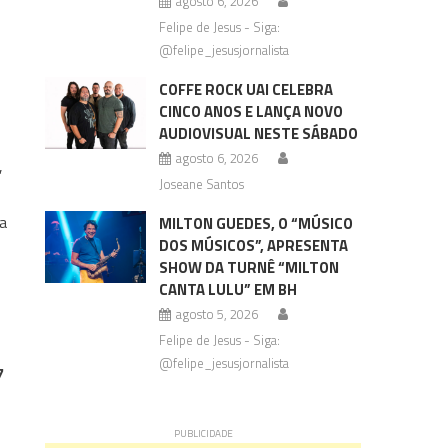
agosto 6, 2026
Felipe de Jesus - Siga:
@felipe_jesusjornalista
COFFE ROCK UAI CELEBRA
CINCO ANOS E LANÇA NOVO
AUDIOVISUAL NESTE SÁBADO
agosto 6, 2026
,
Joseane Santos
a
MILTON GUEDES, O “MÚSICO
DOS MÚSICOS”, APRESENTA
SHOW DA TURNÊ “MILTON
CANTA LULU” EM BH
agosto 5, 2026
Felipe de Jesus - Siga:
@felipe_jesusjornalista
7