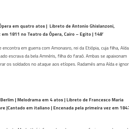
 Ópera em quatro atos | Libreto de Antonio Ghislanzoni,
 em 1811 no Teatro da Ópera, Cairo – Egito | 148’
 encontra em guerra com Amonasro, rei da Etiópia, cuja filha, Aída
rnado escrava da bela Amnéris, filha do faraó. Ambas se apaixonam
erar os soldados no ataque aos etíopes. Radamés ama Aída e ignor
 Berlim | Melodrama em 4 atos | Libreto de Francesco Maria
are |Cantado em italiano | Encenada pela primeira vez em 184