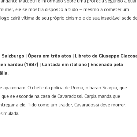
mandante Macbeth é informado sobre uma profecia segundo a qual
ua mulher, ele se mostra disposto a tudo – mesmo a cometer um
ogo cairá vítima de seu próprio cinismo e de sua insaciável sede d
e Salzburgo | Ópera em três atos | Libreto de Giuseppe Giacos
rien Sardou (1887) | Cantada em italiano | Encenada pela
lia.
e apaixonam. O chefe da polícia de Roma, o barão Scarpia, que
co que se esconde na casa de Cavaradossi. Carpia manda que
ntregar a ele. Tido como um traidor, Cavaradossi deve morrer.
simulada.