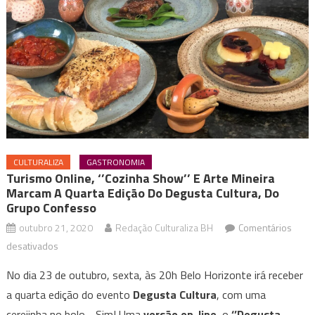
CULTURALIZA
GASTRONOMIA
Turismo Online, ‘’Cozinha Show’’ E Arte Mineira
Marcam A Quarta Edição Do Degusta Cultura, Do
Grupo Confesso
outubro 21, 2020
Redação Culturaliza BH
Comentários
em
desativados
Turismo
No dia 23 de outubro, sexta, às 20h Belo Horizonte irá receber
online,
a quarta edição do evento
Degusta Cultura
, com uma
‘’Cozinha
cerejinha no bolo… Sim! Uma
versão on-line
, o
‘’Degusta