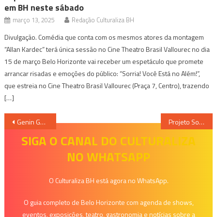
em BH neste sábado
março 13, 2025
Redação Culturaliza BH
Divulgação. Comédia que conta com os mesmos atores da montagem
“Allan Kardec” terá única sessão no Cine Theatro Brasil Vallourec no dia
15 de março Belo Horizonte vai receber um espetáculo que promete
arrancar risadas e emoções do público: “Sorria! Você Está no Além!”,
que estreia no Cine Theatro Brasil Vallourec (Praça 7, Centro), trazendo
[…]
Navegação
Genin Guerra lança seu primeiro livro “Solo – Álbum das glórias musicais”
Projeto Solo Negro Apresenta Quatro Espetáculos Online
de
SIGA O CANAL DO CULTURALIZA
NO WHATSAPP
Post
O Culturaliza BH está agora no WhatsApp.
O guia completo de Belo Horizonte com agenda de shows,
eventos, exposições, teatro, gastronomia e notícias sobre a