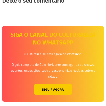
Deixe o seu comentário
SIGA O CANAL DO CULTURALIZA
NO WHATSAPP
O Culturaliza BH está agora no WhatsApp.
O guia completo de Belo Horizonte com agenda de shows,
eventos, exposições, teatro, gastronomia e notícias sobre a
cidade.
SEGUIR AGORA!