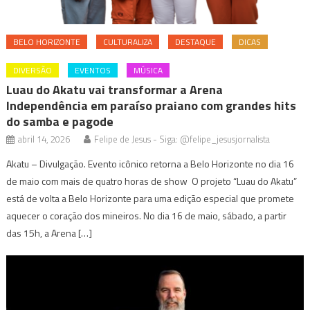
BELO HORIZONTE
CULTURALIZA
DESTAQUE
DICAS
DIVERSÃO
EVENTOS
MÚSICA
Luau do Akatu vai transformar a Arena
Independência em paraíso praiano com grandes hits
do samba e pagode
abril 14, 2026
Felipe de Jesus - Siga: @felipe_jesusjornalista
Akatu – Divulgação. Evento icônico retorna a Belo Horizonte no dia 16
de maio com mais de quatro horas de show O projeto “Luau do Akatu”
está de volta a Belo Horizonte para uma edição especial que promete
aquecer o coração dos mineiros. No dia 16 de maio, sábado, a partir
das 15h, a Arena […]