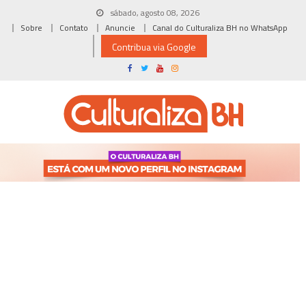
Skip
sábado, agosto 08, 2026
to
Sobre
Contato
Anuncie
Canal do Culturaliza BH no WhatsApp
content
Contribua via Google