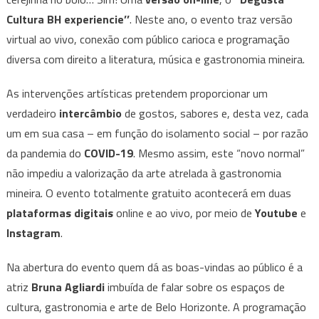
Show’’
Cultura BH experiencie’’
e
. Neste ano, o evento traz versão
arte
virtual ao vivo, conexão com público carioca e programação
mineira
diversa com direito a literatura, música e gastronomia mineira.
marcam
a
As intervenções artísticas pretendem proporcionar um
quarta
verdadeiro
intercâmbio
de gostos, sabores e, desta vez, cada
edição
um em sua casa – em função do isolamento social – por razão
do
da pandemia do
COVID-19
. Mesmo assim, este “novo normal”
Degusta
não impediu a valorização da arte atrelada à gastronomia
Cultura,
mineira. O evento totalmente gratuito acontecerá em duas
do
plataformas digitais
online e ao vivo, por meio de
Youtube
e
Grupo
Instagram
Confesso
.
Na abertura do evento quem dá as boas-vindas ao público é a
atriz
Bruna Agliardi
imbuída de falar sobre os espaços de
cultura, gastronomia e arte de Belo Horizonte. A programação