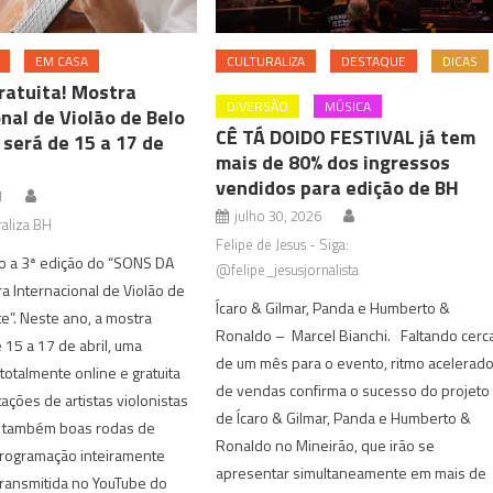
EM CASA
CULTURALIZA
DESTAQUE
DICAS
gratuita! Mostra
DIVERSÃO
MÚSICA
nal de Violão de Belo
CÊ TÁ DOIDO FESTIVAL já tem
 será de 15 a 17 de
mais de 80% dos ingressos
vendidos para edição de BH
1
julho 30, 2026
aliza BH
Felipe de Jesus - Siga:
o a 3ª edição do “SONS DA
@felipe_jesusjornalista
a Internacional de Violão de
Ícaro & Gilmar, Panda e Humberto &
e”. Neste ano, a mostra
Ronaldo – Marcel Bianchi. Faltando cerc
 15 a 17 de abril, uma
de um mês para o evento, ritmo acelerad
otalmente online e gratuita
de vendas confirma o sucesso do projeto
ções de artistas violonistas
de Ícaro & Gilmar, Panda e Humberto &
 também boas rodas de
Ronaldo no Mineirão, que irão se
programação inteiramente
apresentar simultaneamente em mais de
 transmitida no YouTube do