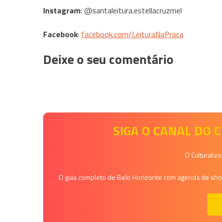
Instagram
: @santaleitura.estellacruzmel
Facebook
:
facebook.com/LeituraNaPraca
Deixe o seu comentário
SIGA O CANAL DO
O Culturaliz
O guia completo de Belo Horizonte com agenda de shows