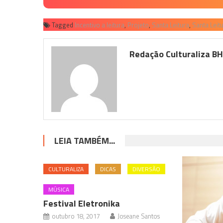
Tagged
Incentivo a leitura
,
Projeto
,
Santa Leitura
,
Santa Leit
Redação Culturaliza B
LEIA TAMBÉM...
CULTURALIZA
DICAS
DIVERSÃO
MÚSICA
Festival Eletronika
outubro 18, 2017
Joseane Santos