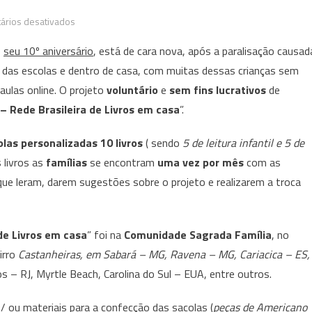
em
ários desativados
Devido
o
seu 10º aniversário
, está de cara nova, após a paralisação causad
à
e das escolas e dentro de casa, com muitas dessas crianças sem
pandemia,
aulas online. O projeto
voluntário
e
sem fins lucrativos
de
projeto
“Santa
 – Rede Brasileira de Livros em casa
”.
Leitura”
olas personalizadas 10 livros
( sendo
5 de leitura infantil e 5 de
foi
reformulado
 livros as
famílias
se encontram
uma vez por mês
com as
e
ue leram, darem sugestões sobre o projeto e realizarem a troca
está
de
cara
de Livros em casa
” foi na
Comunidade Sagrada Família
, no
nova
irro
Castanheiras, em Sabará – MG, Ravena – MG, Cariacica – ES,
s – RJ, Myrtle Beach, Carolina do Sul – EUA, entre outros.
e/ ou materiais para a confecção das sacolas (
peças de Americano