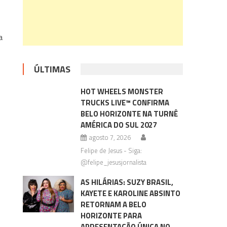
a
ÚLTIMAS
HOT WHEELS MONSTER
TRUCKS LIVE™ CONFIRMA
BELO HORIZONTE NA TURNÊ
AMÉRICA DO SUL 2027
agosto 7, 2026
Felipe de Jesus - Siga:
@felipe_jesusjornalista
AS HILÁRIAS: SUZY BRASIL,
KAYETE E KAROLINE ABSINTO
RETORNAM A BELO
HORIZONTE PARA
APRESENTAÇÃO ÚNICA NO