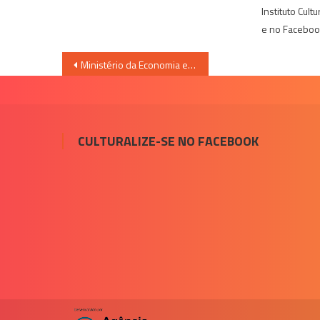
Instituto Cult
e no Faceboo
Navegação
Ministério da Economia estuda o fim da meia-entrada
de
Post
CULTURALIZE-SE NO FACEBOOK