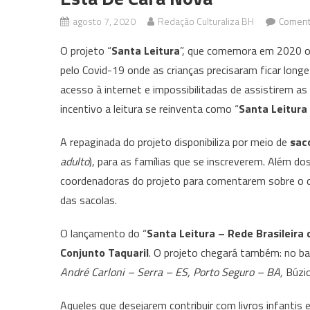
agosto 7, 2020
Redação Culturaliza BH
Coment
O projeto “
Santa Leitura
”, que comemora em 2020 
pelo Covid-19 onde as crianças precisaram ficar long
acesso à internet e impossibilitadas de assistirem as 
incentivo a leitura se reinventa como “
Santa Leitura
A repaginada do projeto disponibiliza por meio de
sac
adulto
), para as famílias que se inscreverem. Além dos
coordenadoras do projeto para comentarem sobre o q
das sacolas.
O lançamento do “
Santa Leitura – Rede Brasileira 
Conjunto Taquaril
. O projeto chegará também: no ba
André Carloni – Serra – ES, Porto Seguro – BA,
Búzio
Aqueles que desejarem contribuir com livros infantis 