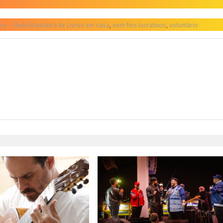
ura – Rede Brasileira de Livros em casa
,
sem fins lucrativos
,
voluntário
H