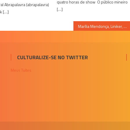
quatro horas de show O público mineiro
ural Abrapalavra (abrapalavra)
[…]
k […]
Marília Mendonça, Liniker, Vitão, Novos Baianos e muito mais; confira as lives deste sábado (08/08)
CULTURALIZE-SE NO TWITTER
Meus Tuítes