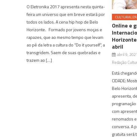
O Eletronika 2017 apresenta nesta quinta-
feira um universo que em breve estará por
CULTURALIZA
todos os lados. A cena hip hop de Belo
Online e 
Horizonte. Formado por jovens moças e
Internacio
rapazes, que ao mesmo tempo que levam
Horizonte
ao pé da letra a cultura do “Do it yourself”, a
abril
transgridem. Saem de suas quebradas e
abril 9, 202
trazem ao […]
Redação Cultur
Está chegand
CIDADE: Mostr
Belo Horizont
apresenta, de
programação t
com apresenta
renomados e
conversa. A 
gratuita será