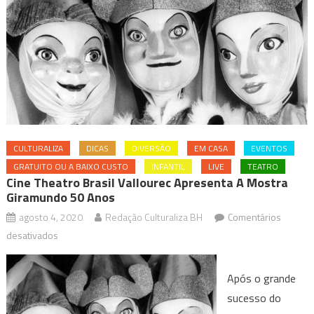
CULTURALIZA
DICAS
DIVERSÃO
EM CASA
EVENTOS
GRATUITO OU A BAIXO CUSTO
INFANTIL
LIVE
TEATRO
Cine Theatro Brasil Vallourec Apresenta A Mostra
Giramundo 50 Anos
agosto 4, 2020
Redação Culturaliza BH
Comentários
em
desativados
Cine
Theatro
Após o grande
Brasil
sucesso do
Vallourec