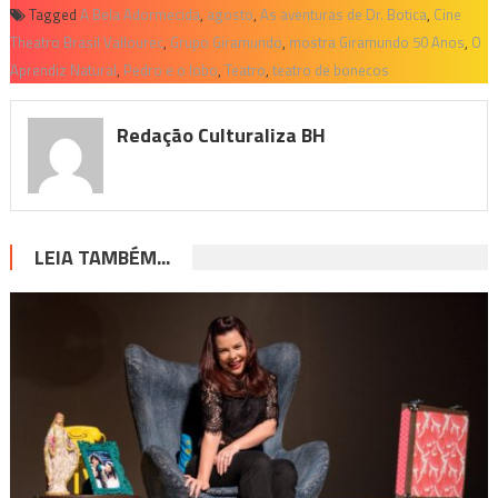
Tagged
A Bela Adormecida
,
agosto
,
As aventuras de Dr. Botica
,
Cine
Theatro Brasil Vallourec
,
Grupo Giramundo
,
mostra Giramundo 50 Anos
,
O
Aprendiz Natural
,
Pedro e o lobo
,
Teatro
,
teatro de bonecos
Redação Culturaliza BH
LEIA TAMBÉM...