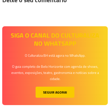
SIGA O CANAL DO CULTURALIZA
NO WHATSAPP
O Culturaliza BH está agora no WhatsApp.
O guia completo de Belo Horizonte com agenda de shows,
eventos, exposições, teatro, gastronomia e notícias sobre a
cidade.
SEGUIR AGORA!