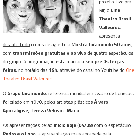
projeto Live pra
apresenta
Rir, o
Cine
A
Theatro Brasil
Mostra
Giramundo
Vallourec
,
50
apresenta
Anos
durante todo
o mês de agosto a
Mostra Giramundo 50 anos
,
com
transmissões gratuitas e ao vivo
de
quatro espetáculos
do grupo. A programação está marcada
sempre às terças-
feiras
, no horário das
19h
, através do canal no Youtube do
Cine
Theatro Brasil Vallourec
.
O
Grupo Giramundo
, referência mundial em teatro de bonecos,
foi criado em 1970, pelos artistas plásticos
Álvaro
Apocalypse, Tereza Veloso
e
Madu
.
As apresentações terão
inicio hoje
(
04/08
) com o espetáculo
Pedro e o Lobo
, a apresentação mais encenada pela