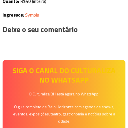
Quanto:
R$40 (inteira)
Ingressos:
Sympla
Deixe o seu comentário
SIGA O CANAL DO CULTURALIZA
NO WHATSAPP
O Culturaliza BH está agora no WhatsApp.
O guia completo de Belo Horizonte com agenda de shows,
eventos, exposições, teatro, gastronomia e notícias sobre a
cidade.