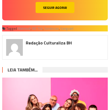
SEGUIR AGORA!
Tagged
Mahmudi
,
MC Thá
,
Sonâncias
,
Vanguart
Redação Culturaliza BH
LEIA TAMBÉM...