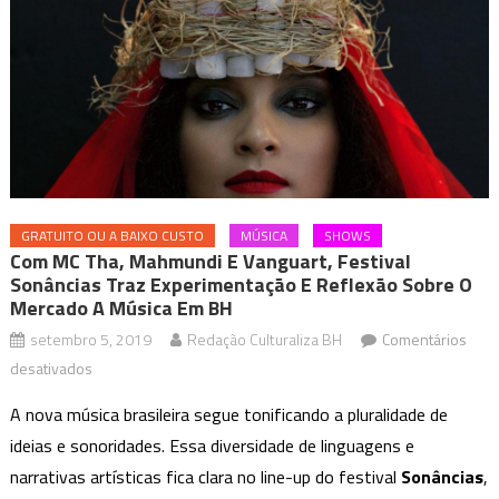
GRATUITO OU A BAIXO CUSTO
MÚSICA
SHOWS
Com MC Tha, Mahmundi E Vanguart, Festival
Sonâncias Traz Experimentação E Reflexão Sobre O
Mercado A Música Em BH
setembro 5, 2019
Redação Culturaliza BH
Comentários
em
desativados
Com
A nova música brasileira segue tonificando a pluralidade de
MC
ideias e sonoridades. Essa diversidade de linguagens e
Tha,
narrativas artísticas fica clara no line-up do festival
Sonâncias
,
Mahmundi