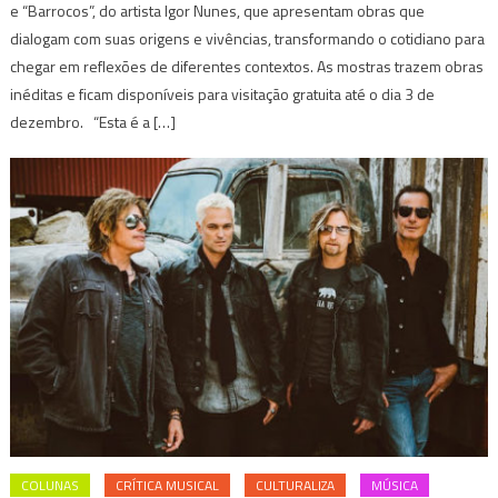
e “Barrocos”, do artista Igor Nunes, que apresentam obras que
dialogam com suas origens e vivências, transformando o cotidiano para
chegar em reflexões de diferentes contextos. As mostras trazem obras
inéditas e ficam disponíveis para visitação gratuita até o dia 3 de
dezembro. “Esta é a […]
COLUNAS
CRÍTICA MUSICAL
CULTURALIZA
MÚSICA