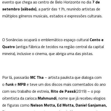
evento que chega ao centro de Belo Horizonte no dia
e
7 de
Vanguart,
setembro (sábado)
, a partir das 17h, reunindo artistas de
Festival
múltiplos gêneros musicais, estados e expressões culturais.
Sonâncias
traz
experimentação
e
O Sonâncias ocupará o emblemático espaço cultural
Cento e
reflexão
Quatro
(antiga fábrica de tecidos na região central da capital
sobre
mineira), inclusive o cinema, que abriga uma das pistas.
o
mercado
a
música
Por lá, passarão
MC Tha
– artista paulista que dialoga com
em
o
funk
e
MPB
e teve um dos discos mais comentados do ano
BH
com seu trabalho de estreia,
Rito de Passá
(2019) – o pop
oitentista da carioca
Mahmundi
, nome que já recebeu elogios
de figuras como
Nelson Motta, Ed Motta, Daniel Ganjaman,