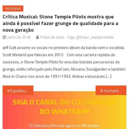
RESENHA
Crítica Musical: Stone Temple Pilots mostra que
ainda é possível fazer grunge de qualidade para a
nova geração
julho 26, 2018
Felipe de Jesus - Siga: @felipe_jesusjornalista
Jeff Gutt assume os vocais no primeiro álbum da banda sem o vocalista
Scott Weiland que faleceu em 2015 Com uma carreira repleta de
sucessos, o Stone Temple Pilots foi uma das bandas percursoras do
grunge, estilo reforçado pelo Pearl Jam, Nirvana, Soudgarden e também
Alice In Chains nos anos de 1991/1992. Ambas estouraram […]
Navegação
Espetáculo “O Sítio do Picapau Amarelo” em cartaz neste feriado em BH
A-ha mantém viva a chama dos anos de 1980 com “Stay On These Roads”
de
SIGA O CANAL DO CULTURALIZA
NO WHATSAPP
Post
O Culturaliza BH está agora no WhatsApp.