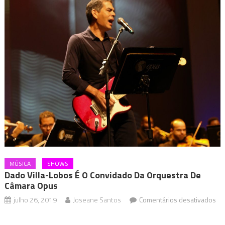
MÚSICA
SHOWS
Dado Villa-Lobos É O Convidado Da Orquestra De
Câmara Opus
julho 26, 2019
Joseane Santos
Comentários desativados
em
Dado