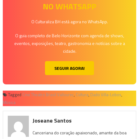
NO WHATSAPP
O Culturaliza BH está agora no WhatsApp.
O guia completo de Belo Horizonte com agenda de shows,
eventos, exposições, teatro, gastronomia e notícias sobre a
cidade.
SEGUIR AGORA!
Tagged
Cine Theatro Brasil Vallourec
,
Cultura
,
Dado Villa-Lobos
,
Música
Joseane Santos
Canceriana do coração apaixonado, amante da boa