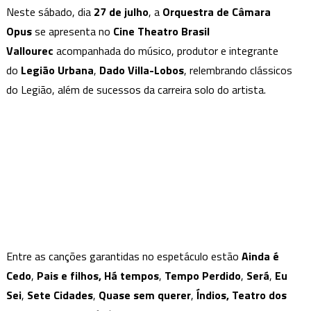
Neste sábado, dia
27 de julho
, a
Orquestra de Câmara
Villa-
Opus
se apresenta no
Cine Theatro Brasil
Lobos
Vallourec
acompanhada do músico, produtor e integrante
é
o
do
Legião Urbana
,
Dado Villa-Lobos
, relembrando clássicos
convidado
do Legião, além de sucessos da carreira solo do artista.
da
Orquestra
de
Câmara
Opus
Entre as canções garantidas no espetáculo estão
Ainda é
Cedo
,
Pais e filhos, Há tempos
,
Tempo Perdido
,
Será
,
Eu
Sei
,
Sete Cidades
,
Quase sem querer
,
Índios,
Teatro dos