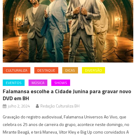
CULTURALIZA
DESTAQUE
DICAS
DIVERSÃO
EVENTOS
MÚSICA
SHOWS
Falamansa escolhe a Cidade Junina para gravar novo
DVD em BH
julho 2, 2024
Redação Culturaliza BH
Gravação do registro audiovisual, Falamansa Universos Ao Vivo, que
celebra os 25 anos de carreira do grupo, acontece neste domingo, no
Mirante Beagá, e terá Maneva, Vitor Kley e Big Up como convidados A