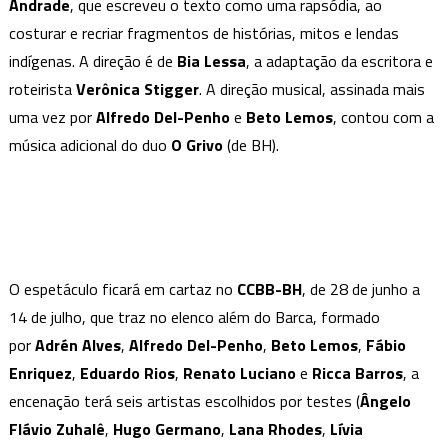
faz
Andrade
, que escreveu o texto como uma rapsódia, ao
sua
costurar e recriar fragmentos de histórias, mitos e lendas
estreia
indígenas. A direção é de
Bia Lessa
, a adaptação da escritora e
nacional
roteirista
Verônica Stigger
. A direção musical, assinada mais
em
uma vez por
Alfredo Del-Penho
e
Beto Lemos
, contou com a
BH
música adicional do duo
O Grivo
(de BH).
O espetáculo ficará em cartaz no
CCBB-BH
, de 28 de junho a
14 de julho, que traz no elenco além do Barca, formado
por
Adrén Alves
,
Alfredo Del-Penho
,
Beto Lemos
,
Fábio
Enriquez
,
Eduardo Rios
,
Renato Luciano
e
Ricca Barros
, a
encenação terá seis artistas escolhidos por testes (
Ângelo
Flávio Zuhalê
,
Hugo Germano
,
Lana Rhodes
,
Lívia