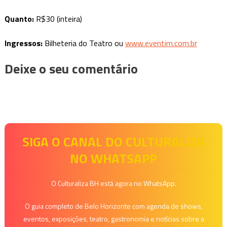
Quanto:
R$30 (inteira)
Ingressos:
Bilheteria do Teatro ou
www.eventim.com.br
Deixe o seu comentário
SIGA O CANAL DO CULTURALIZA
NO WHATSAPP
O Culturaliza BH está agora no WhatsApp.
O guia completo de Belo Horizonte com agenda de shows,
eventos, exposições, teatro, gastronomia e notícias sobre a