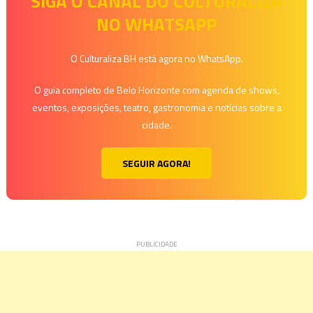
de
SIGA O CANAL DO CULTURALIZA
NO WHATSAPP
Post
O Culturaliza BH está agora no WhatsApp.
O guia completo de Belo Horizonte com agenda de shows,
eventos, exposições, teatro, gastronomia e notícias sobre a
cidade.
SEGUIR AGORA!