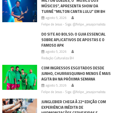
MILTON GUEDES, O “MÚSICO DOS
MÚSICOS”, APRESENTA SHOW DA
TURNÊ “MILTON CANTA LULU” EM BH
agosto 5, 2026
Felipe de Jesus - Siga: @felipe_jesusjornalista
DO SITE AO BOLSO: O GUIA ESSENCIAL
SOBRE APLICATIVOS DE APOSTAS E O
FAMOSO APK
agosto 5, 2026
Redação Culturaliza BH
COM INGRESSOS ESGOTADOS DESDE
JUNHO, CHURRASQUINHO MENOS É MAIS
AGITA BH NA PRÓXIMA SEMANA
agosto 5, 2026
Felipe de Jesus - Siga: @felipe_jesusjornalista
JUNGLEBIER CHEGA À 22ª EDIÇÃO COM
EXPERIÊNCIA INÉDITA DE
HARMONIZAÇÕES CERVEJEIRAS E