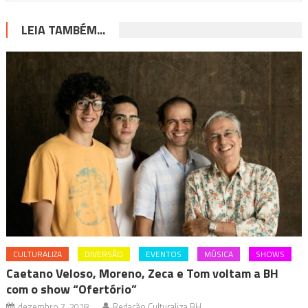
LEIA TAMBÉM...
CULTURALIZA
DIVERSÃO
EVENTOS
MÚSICA
SHOWS
Caetano Veloso, Moreno, Zeca e Tom voltam a BH
com o show “Ofertório”
dezembro 7, 2018
Redação Culturaliza BH