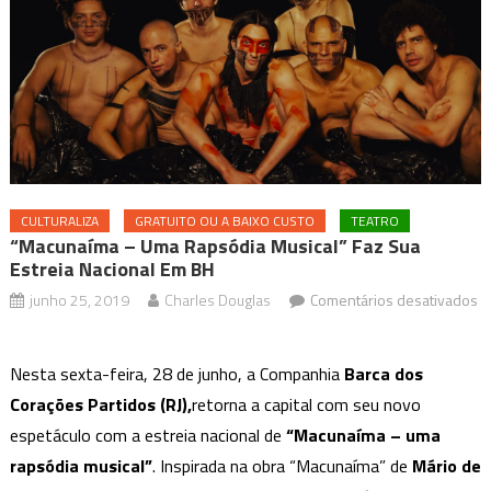
CULTURALIZA
GRATUITO OU A BAIXO CUSTO
TEATRO
“Macunaíma – Uma Rapsódia Musical” Faz Sua
Estreia Nacional Em BH
junho 25, 2019
Charles Douglas
Comentários desativados
em
“Macunaíma
Nesta sexta-feira, 28 de junho, a Companhia
Barca dos
–
Corações Partidos (RJ),
retorna a capital com seu novo
uma
espetáculo com a estreia nacional de
“Macunaíma – uma
rapsódia
musical”
rapsódia musical”
. Inspirada na obra “Macunaíma” de
Mário de