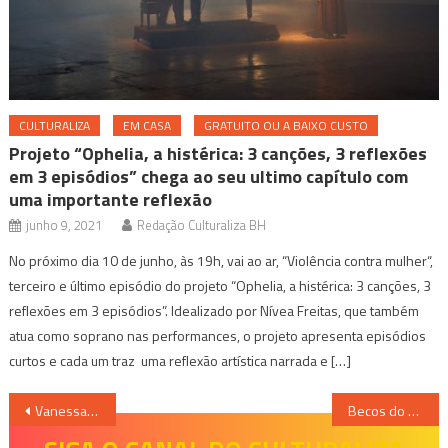
CULTURALIZA
EM CASA
GRATUITO OU A BAIXO CUSTO
Projeto “Ophelia, a histérica: 3 canções, 3 reflexões
em 3 episódios” chega ao seu ultimo capítulo com
uma importante reflexão
junho 9, 2021
Redação Culturaliza BH
No próximo dia 10 de junho, às 19h, vai ao ar, “Violência contra mulher“,
terceiro e último episódio do projeto “Ophelia, a histérica: 3 canções, 3
reflexões em 3 episódios”. Idealizado por Nívea Freitas, que também
atua como soprano nas performances, o projeto apresenta episódios
curtos e cada um traz uma reflexão artística narrada e […]
Navegação
Vanessa da Mata apresenta sua nova turnê neste final de semana em BH
Becos do Eldorado, em Contagem, serão transformados em uma Galeria Aberta de Arte Urbana