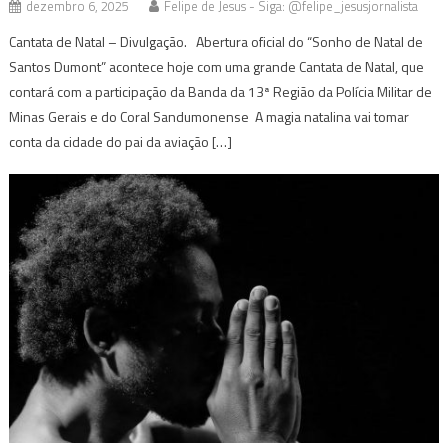
dezembro 6, 2025
Felipe de Jesus - Siga: @felipe_jesusjornalista
Cantata de Natal – Divulgação. Abertura oficial do “Sonho de Natal de
Santos Dumont” acontece hoje com uma grande Cantata de Natal, que
contará com a participação da Banda da 13ª Região da Polícia Militar de
Minas Gerais e do Coral Sandumonense A magia natalina vai tomar
conta da cidade do pai da aviação […]