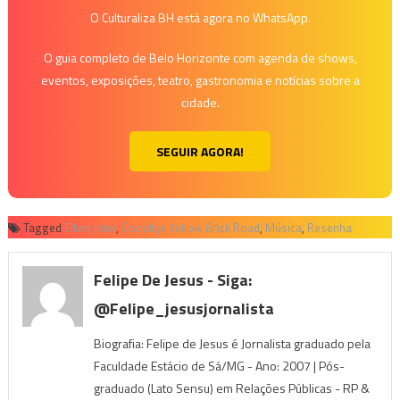
O Culturaliza BH está agora no WhatsApp.
O guia completo de Belo Horizonte com agenda de shows,
eventos, exposições, teatro, gastronomia e notícias sobre a
cidade.
SEGUIR AGORA!
Tagged
Elton John
,
Goodbye Yellow Brick Road
,
Música
,
Resenha
Felipe De Jesus - Siga:
@felipe_jesusjornalista
Biografia: Felipe de Jesus é Jornalista graduado pela
Faculdade Estácio de Sá/MG - Ano: 2007 | Pós-
graduado (Lato Sensu) em Relações Públicas - RP &