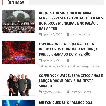
ÚLTIMAS
ORQUESTRA SINFÔNICA DE MINAS
GERAIS APRESENTA TRILHAS DE FILMES
NO PARQUE MUNICIPAL E NO PALÁCIO
DAS ARTES
agosto 6, 2026
Joseane Santos
ESPLANADA FICA PEQUENA E CÊ TÁ
DOIDO FESTIVAL ANUNCIA MUDANÇA
PARA O GRAMADO DO MINEIRÃO
agosto 6, 2026
Felipe de Jesus - Siga: @felipe_jesusjornalista
COFFE ROCK UAI CELEBRA CINCO ANOS E
LANÇA NOVO AUDIOVISUAL NESTE
SÁBADO
agosto 6, 2026
Joseane Santos
MILTON GUEDES, O “MÚSICO DOS