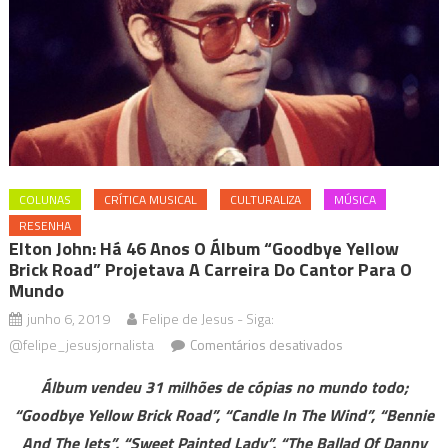
COLUNAS
CRÍTICA MUSICAL
CULTURALIZA
MÚSICA
RESENHA
Elton John: Há 46 Anos O Álbum “Goodbye Yellow
Brick Road” Projetava A Carreira Do Cantor Para O
Mundo
junho 6, 2019
Felipe de Jesus - Siga:
em
@felipe_jesusjornalista
Comentários desativados
Elton
Álbum vendeu 31 milhões de cópias no mundo todo;
John:
“Goodbye Yellow Brick Road”, “Candle In The Wind”, “Bennie
Há
And The Jets”, “Sweet Painted Lady”, “The Ballad Of Danny
46