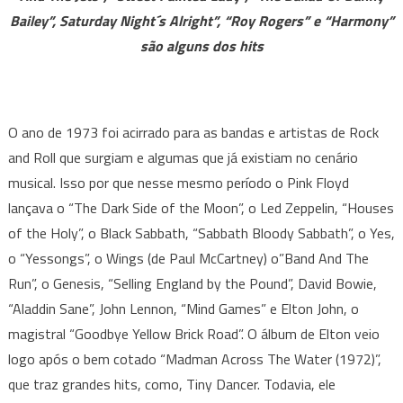
anos
Bailey”, Saturday Night´s Alright”, “Roy Rogers” e “Harmony”
o
são alguns dos hits
álbum
“Goodbye
Yellow
O ano de 1973 foi acirrado para as bandas e artistas de Rock
Brick
Road”
and Roll que surgiam e algumas que já existiam no cenário
projetava
musical. Isso por que nesse mesmo período o Pink Floyd
a
lançava o “The Dark Side of the Moon”, o Led Zeppelin, “Houses
carreira
of the Holy”, o Black Sabbath, “Sabbath Bloody Sabbath”, o Yes,
do
o “Yessongs”, o Wings (de Paul McCartney) o”Band And The
cantor
Run”, o Genesis, “Selling England by the Pound”, David Bowie,
para
“Aladdin Sane”, John Lennon, “Mind Games” e Elton John, o
o
magistral “Goodbye Yellow Brick Road”. O álbum de Elton veio
mundo
logo após o bem cotado “Madman Across The Water (1972)”,
que traz grandes hits, como, Tiny Dancer. Todavia, ele