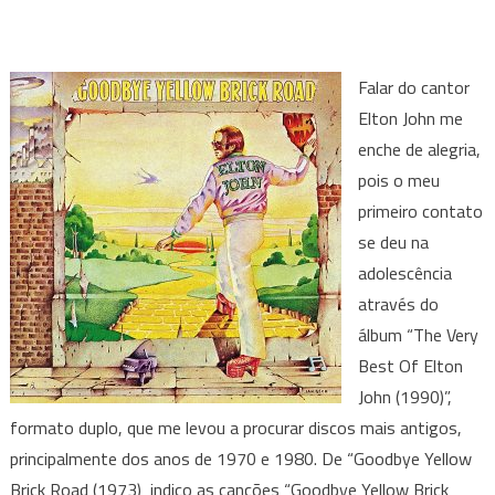
Falar do cantor
Elton John me
enche de alegria,
pois o meu
primeiro contato
se deu na
adolescência
através do
álbum “The Very
Best Of Elton
John (1990)”,
formato duplo, que me levou a procurar discos mais antigos,
principalmente dos anos de 1970 e 1980. De “Goodbye Yellow
Brick Road (1973) indico as canções “Goodbye Yellow Brick