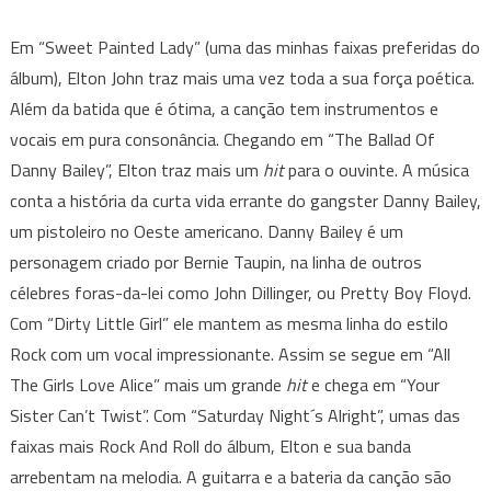
Em “Sweet Painted Lady” (uma das minhas faixas preferidas do
álbum), Elton John traz mais uma vez toda a sua força poética.
Além da batida que é ótima, a canção tem instrumentos e
vocais em pura consonância. Chegando em “The Ballad Of
Danny Bailey”, Elton traz mais um
hit
para o ouvinte. A música
conta a história da curta vida errante do gangster Danny Bailey,
um pistoleiro no Oeste americano. Danny Bailey é um
personagem criado por Bernie Taupin, na linha de outros
célebres foras-da-lei como John Dillinger, ou Pretty Boy Floyd.
Com “Dirty Little Girl” ele mantem as mesma linha do estilo
Rock com um vocal impressionante. Assim se segue em “All
The Girls Love Alice” mais um grande
hit
e chega em “Your
Sister Can’t Twist”. Com “Saturday Night´s Alright”, umas das
faixas mais Rock And Roll do álbum, Elton e sua banda
arrebentam na melodia. A guitarra e a bateria da canção são