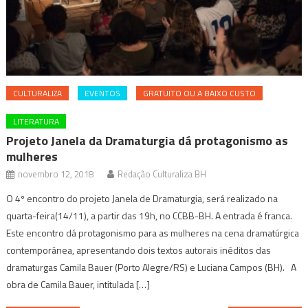
CULTURALIZA
EVENTOS
GRATUITO OU A BAIXO CUSTO
LITERATURA
Projeto Janela da Dramaturgia dá protagonismo as
mulheres
novembro 12, 2018
Redação Culturaliza BH
O 4º encontro do projeto Janela de Dramaturgia, será realizado na
quarta-feira(14/11), a partir das 19h, no CCBB-BH. A entrada é franca.
Este encontro dá protagonismo para as mulheres na cena dramatúrgica
contemporânea, apresentando dois textos autorais inéditos das
dramaturgas Camila Bauer (Porto Alegre/RS) e Luciana Campos (BH). A
obra de Camila Bauer, intitulada […]