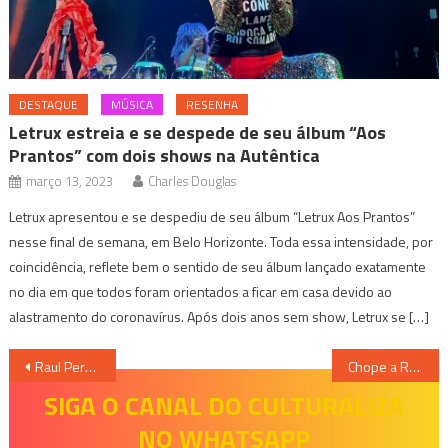
DESTAQUE
MÚSICA
RESENHA
Letrux estreia e se despede de seu álbum “Aos
Prantos” com dois shows na Autêntica
março 13, 2023
Charles Douglas
Letrux apresentou e se despediu de seu álbum “Letrux Aos Prantos”
nesse final de semana, em Belo Horizonte. Toda essa intensidade, por
coincidência, reflete bem o sentido de seu álbum lançado exatamente
no dia em que todos foram orientados a ficar em casa devido ao
alastramento do coronavírus. Após dois anos sem show, Letrux se […]
Navegação
Raul Perez, o grande “Artesão” do momento na Espanha
Chope a R$3 nesta terça em vários bares de BH; confira
de
SIGA O CANAL DO CULTURALIZA
NO WHATSAPP
Post