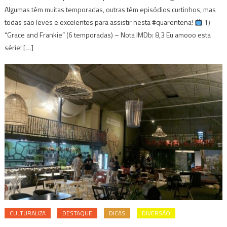
Algumas têm muitas temporadas, outras têm episódios curtinhos, mas
todas são leves e excelentes para assistir nesta #quarentena!
1)
“Grace and Frankie” (6 temporadas) – Nota IMDb: 8,3 Eu amooo esta
série! […]
CULTURALIZA
DESTAQUE
DICAS
DIVERSÃO