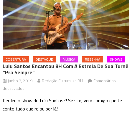
COBERTURA
DESTAQUE
MÚSICA
RESENHA
SHOWS
Lulu Santos Encantou BH Com A Estreia De Sua Turnê
“Pra Sempre”
junho 3, 2019
Redação Culturaliza BH
Comentários
em
desativados
Lulu
Perdeu o show do Lulu Santos?! Se sim, vem comigo que te
Santos
conto tudo que rolou por lá!
encantou
BH
com