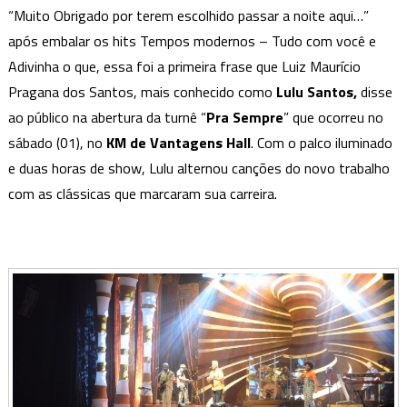
a
“Muito Obrigado por terem escolhido passar a noite aqui…”
estreia
após embalar os hits Tempos modernos – Tudo com você e
de
Adivinha o que, essa foi a primeira frase que Luiz Maurício
sua
Pragana dos Santos, mais conhecido como
Lulu Santos,
disse
turnê
“Pra
ao público na abertura da turnê “
Pra Sempre
” que ocorreu no
Sempre”
sábado (01), no
KM de Vantagens Hall
. Com o palco iluminado
e duas horas de show, Lulu alternou canções do novo trabalho
com as clássicas que marcaram sua carreira.