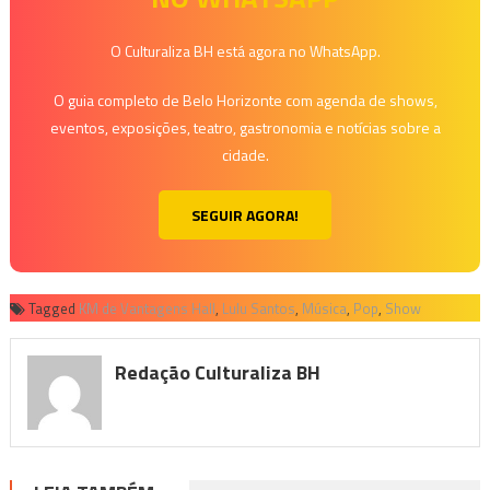
O Culturaliza BH está agora no WhatsApp.
O guia completo de Belo Horizonte com agenda de shows,
eventos, exposições, teatro, gastronomia e notícias sobre a
cidade.
SEGUIR AGORA!
Tagged
KM de Vantagens Hall
,
Lulu Santos
,
Música
,
Pop
,
Show
Redação Culturaliza BH