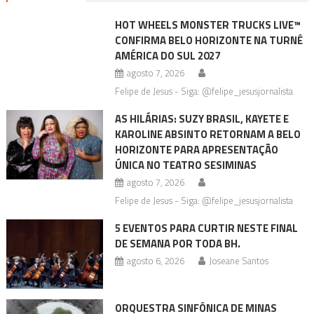
HOT WHEELS MONSTER TRUCKS LIVE™
CONFIRMA BELO HORIZONTE NA TURNÊ
AMÉRICA DO SUL 2027
agosto 7, 2026
Felipe de Jesus - Siga: @felipe_jesusjornalista
AS HILÁRIAS: SUZY BRASIL, KAYETE E
KAROLINE ABSINTO RETORNAM A BELO
HORIZONTE PARA APRESENTAÇÃO
ÚNICA NO TEATRO SESIMINAS
agosto 7, 2026
Felipe de Jesus - Siga: @felipe_jesusjornalista
5 EVENTOS PARA CURTIR NESTE FINAL
DE SEMANA POR TODA BH.
agosto 6, 2026
Joseane Santos
ORQUESTRA SINFÔNICA DE MINAS