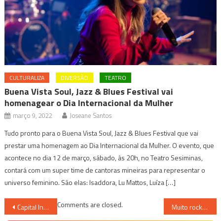
CULTURALIZA
DIVERSÃO
TEATRO
Buena Vista Soul, Jazz & Blues Festival vai
homenagear o Dia Internacional da Mulher
março 9, 2022
Joseane Santos
Tudo pronto para o Buena Vista Soul, Jazz & Blues Festival que vai
prestar uma homenagem ao Dia Internacional da Mulher. O evento, que
acontece no dia 12 de março, sábado, às 20h, no Teatro Sesiminas,
contará com um super time de cantoras mineiras para representar o
universo feminino. São elas: Isaddora, Lu Mattos, Luíza […]
Navegação
Comments are closed.
Capital Inicial lança “Sonora” mantendo o DNA do Rock e o estilo inconfundível do grupo na música brasileira
Muito rock neste sábado com a banda Shiron the Iron