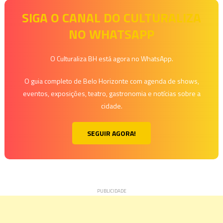
de
SIGA O CANAL DO CULTURALIZA
Post
NO WHATSAPP
O Culturaliza BH está agora no WhatsApp.
O guia completo de Belo Horizonte com agenda de shows,
eventos, exposições, teatro, gastronomia e notícias sobre a
cidade.
SEGUIR AGORA!