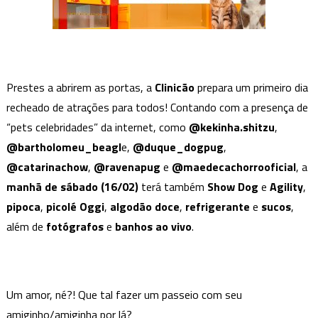
Prestes a abrirem as portas, a
Clinicão
prepara um primeiro dia
recheado de atrações para todos! Contando com a presença de
“pets celebridades” da internet, como
@kekinha.shitzu
,
@bartholomeu_beagl
e,
@duque_dogpug
,
@catarinachow
,
@ravenapug
e
@maedecachorrooficial
, a
manhã de sábado (16/02)
terá também
Show
Dog
e
Agility
,
pipoca
,
picolé Oggi
,
algodão doce
,
refrigerante
e
sucos
,
além de
fotógrafos
e
banhos ao vivo
.
Um amor, né?! Que tal fazer um passeio com seu
amiginho/amiginha por lá?