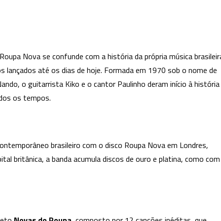
a
BH
apresentando
o
Roupa Nova se confunde com a história da própria música brasileir
projeto
cos lançados até os dias de hoje. Formada em 1970 sob o nome de
“Novas
ndo, o guitarrista Kiko e o cantor Paulinho deram início à história
do
Roupa”
odos os tempos.
ontemporâneo brasileiro com o disco Roupa Nova em Londres,
al britânica, a banda acumula discos de ouro e platina, como com
jeto
Novas do Roupa
, composto por 12 canções inéditas, que