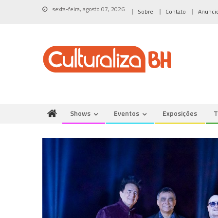
Skip
sexta-feira, agosto 07, 2026
Sobre
Contato
Anunci
to
content
Shows
Eventos
Exposições
T