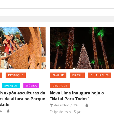
DESTAQUE
ANALISE
BRASIL
CULTURALIZA
EVENTOS
MÚSICA
DESTAQUE
ah expõe esculturas de
Nova Lima inaugura hoje o
os de altura no Parque
“Natal Para Todos”
 Nado
dezembro 7, 2023
24
Felipe de Jesus - Siga: