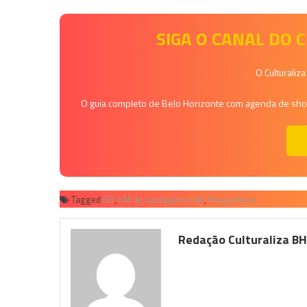
SIGA O CANAL DO
O Culturaliz
O guia completo de Belo Horizonte com agenda de shows
Tagged
BH
,
KM de Vantagens Hall
,
Roupa Nova
Redação Culturaliza B