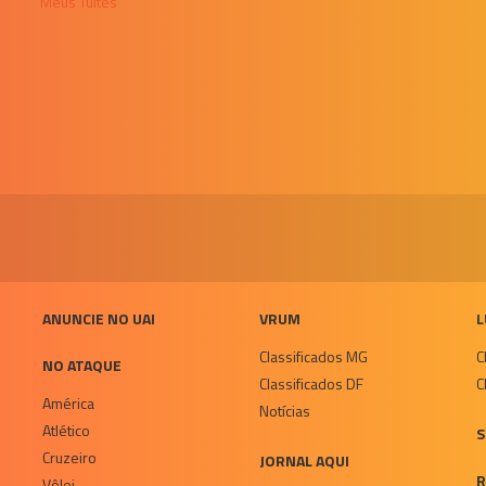
Meus Tuítes
ANUNCIE NO UAI
VRUM
L
Classificados MG
C
NO ATAQUE
Classificados DF
C
América
Notícias
Atlético
S
Cruzeiro
JORNAL AQUI
R
Vôlei