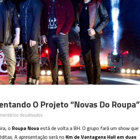
entando O Projeto “Novas Do Roupa”
em
mentários desativados
Roupa
ira, o
Roupa Nova
está de volta a BH. O grupo fará um show que
Nova
éditas. A apresentação será no
Km de Vantagens Hall em duas
volta