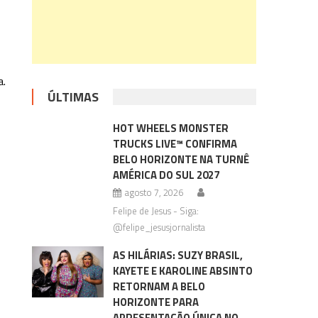
a.
ÚLTIMAS
HOT WHEELS MONSTER
TRUCKS LIVE™ CONFIRMA
BELO HORIZONTE NA TURNÊ
AMÉRICA DO SUL 2027
agosto 7, 2026
Felipe de Jesus - Siga:
@felipe_jesusjornalista
AS HILÁRIAS: SUZY BRASIL,
KAYETE E KAROLINE ABSINTO
RETORNAM A BELO
HORIZONTE PARA
APRESENTAÇÃO ÚNICA NO