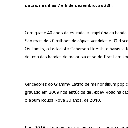
datas, nos dias 7 e 8 de dezembro, às 22h
.
Com quase 40 anos de estrada, a trajetória da banda 
São mais de 20 milhões de cópias vendidas e 37 dis
Os Famks, o tecladista Cleberson Horsth, o baixista Na
de uma das bandas de maior sucesso do Brasil em t
Vencedores do Grammy Latino de melhor álbum pop c
gravado em 2009 nos estúdios de Abbey Road na capit
o álbum Roupa Nova 30 anos, de 2010.
Para 2018, eles inovam mais uma vez e lançam o pro