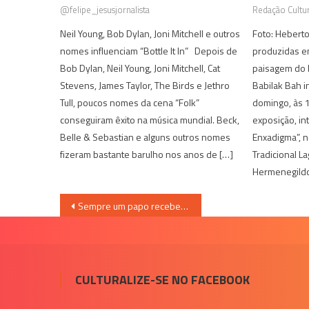
@felipe_jesusjornalista
Redação Cultur
Neil Young, Bob Dylan, Joni Mitchell e outros
Foto: Hebert
nomes influenciam “Bottle It In” Depois de
produzidas em
Bob Dylan, Neil Young, Joni Mitchell, Cat
paisagem do l
Stevens, James Taylor, The Birds e Jethro
Babilak Bah i
Tull, poucos nomes da cena “Folk”
domingo, às 1
conseguiram êxito na música mundial. Beck,
exposição, in
Belle & Sebastian e alguns outros nomes
Enxadigma”, n
fizeram bastante barulho nos anos de […]
Tradicional L
Hermenegildo
Navegação
Sempre um papo recebe Bernardo Mello Franco
de
Post
CULTURALIZE-SE NO FACEBOOK