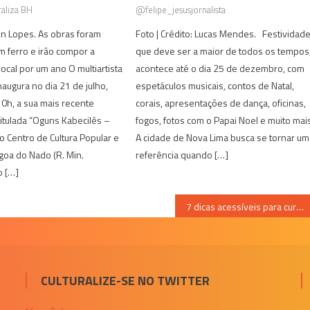
aliza BH
@felipe_jesusjornalista
on Lopes. As obras foram
Foto | Crédito: Lucas Mendes. Festividade
 ferro e irão compor a
que deve ser a maior de todos os tempos
ocal por um ano O multiartista
acontece até o dia 25 de dezembro, com
naugura no dia 21 de julho,
espetáculos musicais, contos de Natal,
0h, a sua mais recente
corais, apresentações de dança, oficinas,
titulada “Oguns Kabecilês –
fogos, fotos com o Papai Noel e muito ma
o Centro de Cultura Popular e
A cidade de Nova Lima busca se tornar um
agoa do Nado (R. Min.
referência quando […]
 […]
7 dicas acessíveis para curtir o final de semana em BH; confira
CULTURALIZE-SE NO TWITTER