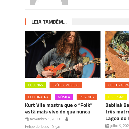
LEIA TAMBÉM...
COLUNAS
CRÍTICA MUSICAL
CULTURALIZA
CULTURALIZA
MÚSICA
RESENHA
DIVERSÃO
Kurt Vile mostra que o “Folk”
Babilak B
está mais vivo do que nunca
três metr
Lagoa do
novembro 1, 2018
julho 9, 20
Felipe de Jesus - Siga: