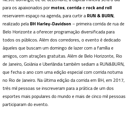
BH
para os apaixonados por
motos
,
corrida
e
rock and roll
Harley-
reservarem espaço na agenda, para curtir a
RUN & BURN
,
Davidson
realizado pela
Realiza
BH Harley-Davidson
– primeira corrida de rua de
a
Belo Horizonte a oferecer programação diversificada para
RUN
todos os públicos. Além dos corredores, o evento é dedicado
&
àqueles que buscam um domingo de lazer com a família e
BURN
amigos, com atrações gratuitas. Além de Belo Horizonte, Rio
no
de Janeiro, Goiânia e Uberlândia também sediam a RUN&BURN,
Coração
que fecha o ano com uma edição especial com corrida noturna
da
no Rio de Janeiro. Na última edição da corrida em BH, em 2017,
Savassi
três mil pessoas se inscreveram para a prática de um dos
esportes mais populares do mundo e mais de cinco mil pessoas
participaram do evento.