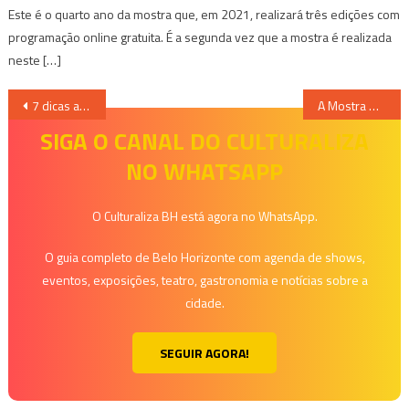
Este é o quarto ano da mostra que, em 2021, realizará três edições com
programação online gratuita. É a segunda vez que a mostra é realizada
neste […]
Navegação
7 dicas acessíveis para curtir o final de semana em BH; confira
A Mostra MUMIA Transforma BH na Capital Mundial do Cinema de Animação
de
SIGA O CANAL DO CULTURALIZA
NO WHATSAPP
Post
O Culturaliza BH está agora no WhatsApp.
O guia completo de Belo Horizonte com agenda de shows,
eventos, exposições, teatro, gastronomia e notícias sobre a
cidade.
SEGUIR AGORA!