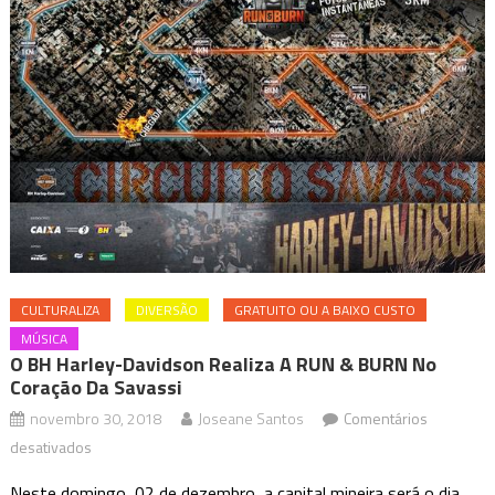
CULTURALIZA
DIVERSÃO
GRATUITO OU A BAIXO CUSTO
MÚSICA
O BH Harley-Davidson Realiza A RUN & BURN No
Coração Da Savassi
novembro 30, 2018
Joseane Santos
Comentários
em
desativados
O
Neste domingo, 02 de dezembro, a capital mineira será o dia