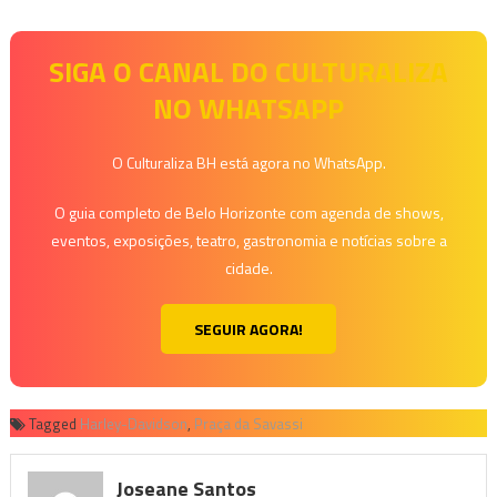
SIGA O CANAL DO CULTURALIZA
NO WHATSAPP
O Culturaliza BH está agora no WhatsApp.
O guia completo de Belo Horizonte com agenda de shows,
eventos, exposições, teatro, gastronomia e notícias sobre a
cidade.
SEGUIR AGORA!
Tagged
Harley-Davidson
,
Praça da Savassi
Joseane Santos