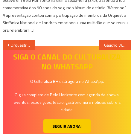
esteve em Belo Horizonte na última sexta-feira (3/5), trazendo a tour
comemorativa dos 50 anos do segundo álbum de estúdio “Waterloo”.
A apresentação contou com a participação de membros da Orquestra
Sinfônica Nacional de Londres emocionou uma multidão que se reuniu
pra relembrar […]
Navegação
Orquestra Ouro Preto & Ivan Lins no Sesc Palladium
Gaúcho Wander Wildner se apresenta no Palácio das Artes
de
SIGA O CANAL DO CULTURALIZA
NO WHATSAPP
Post
O Culturaliza BH está agora no WhatsApp.
O guia completo de Belo Horizonte com agenda de shows,
eventos, exposições, teatro, gastronomia e notícias sobre a
cidade.
SEGUIR AGORA!