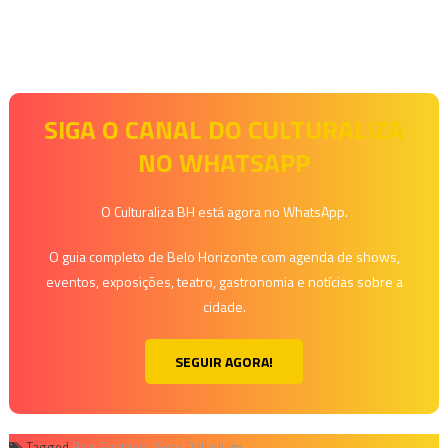
SIGA O CANAL DO CULTURALIZA
NO WHATSAPP
O Culturaliza BH está agora no WhatsApp.
O guia completo de Belo Horizonte com agenda de shows,
eventos, exposições, teatro, gastronomia e notícias sobre a
cidade.
SEGUIR AGORA!
Tagged
Real Fantasia
,
Sesc Palladium