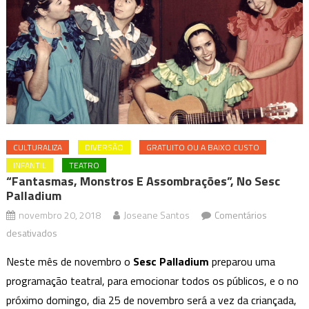
CULTURALIZA
DIVERSÃO
GRATUITO OU A BAIXO CUSTO
INFANTIL
TEATRO
“Fantasmas, Monstros E Assombrações”, No Sesc
Palladium
novembro 20, 2018
Joseane Santos
Comentários
em
desativados
“Fantasmas,
Neste mês de novembro o
Sesc Palladium
preparou uma
Monstros
programação teatral, para emocionar todos os públicos, e o no
e
próximo domingo, dia 25 de novembro será a vez da criançada,
Assombrações”,